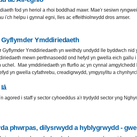
diaeth fod yn heriol a rhoi boddhad mawr. Mae'r sesiwn ryngweit
u i'ch helpu i gynnal egni, lles ac effeithiolrwydd dros amser.
 Gyflymder Ymddiriedaeth
 Gyflymder Ymddiriedaeth yn weithdy undydd lle byddwch nid 
iriedaeth mewn perthnasoedd ond hefyd yn gwella eich gallu i 
 uchel. Mae ymddiriedaeth yn ffurfio ac yn cynnal amgylchedd 
fyd yn gwella cyfathrebu, creadigrwydd, ymgysylltu a chynhyrch
 Iâ
Yn agored i staff y sector cyhoeddus a'r trydydd sector yng Nghy
da phwrpas, dilysrwydd a hyblygrwydd - gwe