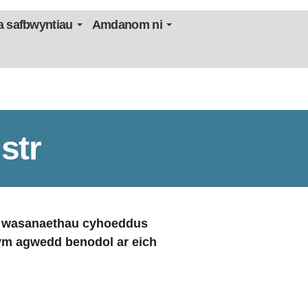
 safbwyntiau
Amdanom ni
str
oll wasanaethau cyhoeddus
lym agwedd benodol ar eich