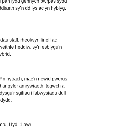
ll pan fydd gennych bwrpas sydd
ddiaeth sy’n ddilys ac yn hyblyg.
u staff, rheolwyr llinell ac
weithle heddiw, sy'n esblygu'n
ybrid.
Yn hytrach, mae'n newid pwerus,
dd ar gyfer amrywiaeth, tegwch a
ysgu'r sgiliau i fabwysiadu dull
 dydd.
mru, Hyd: 1 awr