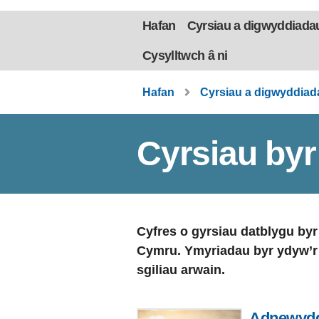
Hafan
Cyrsiau a digwyddiada
Cysylltwch â ni
Hafan
Cyrsiau a digwyddiad
Cyrsiau byr
Cyfres o gyrsiau datblygu by
Cymru. Ymyriadau byr ydyw’r r
sgiliau arwain.
Adnewyddu