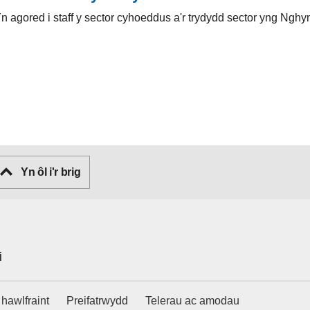
Yn agored i staff y sector cyhoeddus a'r trydydd sector yng Nghy
Yn ôl i'r brig
i
hawlfraint
Preifatrwydd
Telerau ac amodau