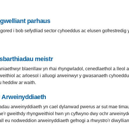
gwelliant parhaus
Agored i bob sefydliad sector cyhoeddus ac elusen gofrestredi
sbarthiadau meistr
iaethwyr blaenllaw yn rhai rhyngwladol, cenedlaethol a lleol 
weithiol ac arloesol i alluogi arweinwyr y gwasanaeth cyhoeddus
u heddiw ar waith.
 Arweinyddiaeth
au arweinyddiaeth yn cael dylanwad pwerus ar sut mae timau'n
ae'r gweithdy rhyngweithiol hwn yn cyflwyno dwy ochr arweinydd
gall eu nodweddion arweinyddiaeth gefnogi a rhwystro'r diwyllian