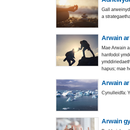
Gall arweinyd
a strategaetha
Arwain ar
Mae Arwain ar
hanfodol ymdd
ymddiriedaeth
hapus; mae he
Arwain ar
Cynulleidfa: 
Arwain gy