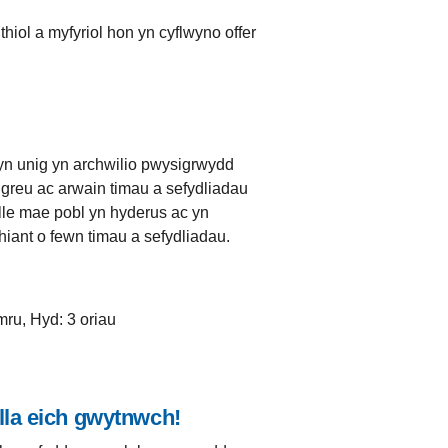
hiol a myfyriol hon yn cyflwyno offer
yn unig yn archwilio pwysigrwydd
greu ac arwain timau a sefydliadau
lle mae pobl yn hyderus ac yn
iant o fewn timau a sefydliadau.
mru, Hyd: 3 oriau
lla eich gwytnwch!