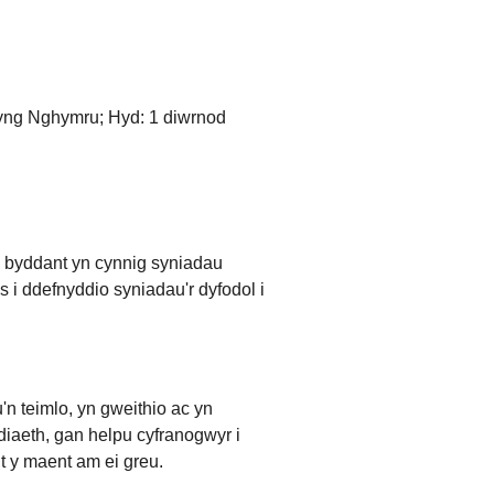
g yng Nghymru; Hyd: 1 diwrnod
a byddant yn cynnig syniadau
 i ddefnyddio syniadau'r dyfodol i
 teimlo, yn gweithio ac yn
iaeth, gan helpu cyfranogwyr i
t y maent am ei greu.