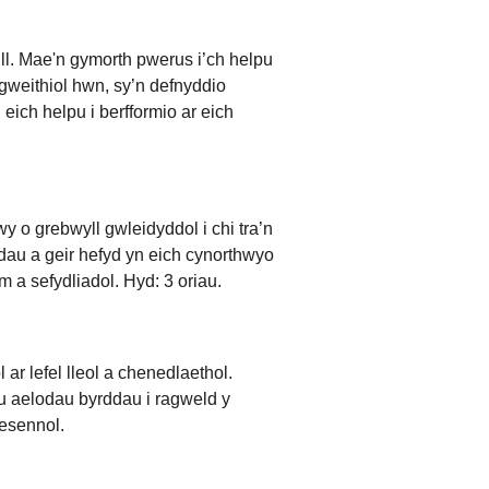
ill. Mae'n gymorth pwerus i’ch helpu
gweithiol hwn, sy’n defnyddio
 eich helpu i berfformio ar eich
y o grebwyll gwleidyddol i chi tra’n
u a geir hefyd yn eich cynorthwyo
 a sefydliadol. Hyd: 3 oriau.
r lefel lleol a chenedlaethol.
u aelodau byrddau i ragweld y
resennol.