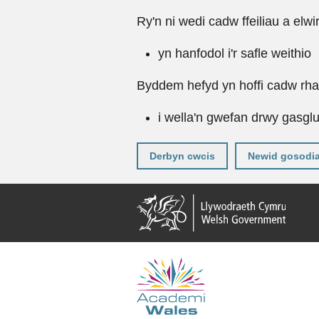
Ry'n ni wedi cadw ffeiliau a elwi
yn hanfodol i'r safle weithio
Byddem hefyd yn hoffi cadw rhai 
i wella'n gwefan drwy gasgl
Derbyn cwcis
Newid gosodi
Neidio
i'r
prif
gynnwy