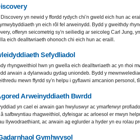
Discovery
 Discovery yn newid y ffordd rydych chi'n gweld eich hun ac era
ymwybyddiaeth yn eich rôl fel arweinydd. Bydd y gweithdy rhyn
very, offeryn seicometrig sy'n seiliedig ar seicoleg Carl Jung, yn
la eich dealltwriaeth ohonoch chi eich hun ac eraill.
leidyddiaeth Sefydliadol
dy rhyngweithiol hwn yn gwella eich dealltwriaeth ac yn rhoi mw
dd arwain a dylanwadu gydag uniondeb. Bydd y mewnwelediada
eithredu mewn ffyrdd sy'n helpu i gyflawni amcanion personol, tîm
Agored Arweinyddiaeth Bwrdd
ddiad yn cael ei arwain gan hwyluswyr ac ymarferwyr profiadol a
â safbwyntiau rhagweithiol, dyfeisgar ac arloesol er mwyn help
hau llywodraethiant, ac arwain ag eglurder a hyder yn eu rolau p
 Gadarnhaol Gymhwysol