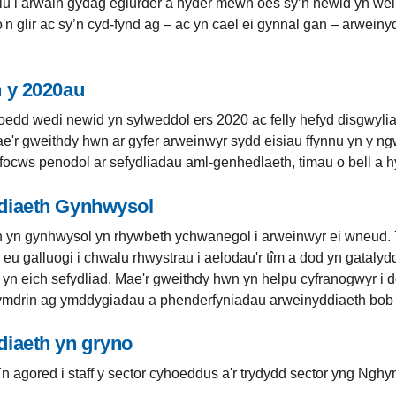
lu i arwain gydag eglurder a hyder mewn oes sy’n newid yn we
io'n glir ac sy’n cyd-fynd ag – ac yn cael ei gynnal gan – arweiny
 y 2020au
edd wedi newid yn sylweddol ers 2020 ac felly hefyd disgwyliada
e'r gweithdy hwn ar gyfer arweinwyr sydd eisiau ffynnu yn y ng
ffocws penodol ar sefydliadau aml-genhedlaeth, timau o bell a h
diaeth Gynhwysol
n yn gynhwysol yn rhywbeth ychwanegol i arweinwyr ei wneud. 
n eu galluogi i chwalu rhwystrau i aelodau'r tîm a dod yn gataly
yn eich sefydliad. Mae'r gweithdy hwn yn helpu cyfranogwyr i dd
ymdrin ag ymddygiadau a phenderfyniadau arweinyddiaeth bob
iaeth yn gryno
Yn agored i staff y sector cyhoeddus a'r trydydd sector yng Nghy