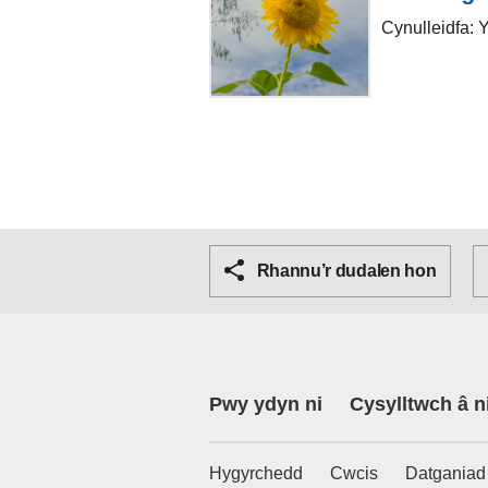
Cynulleidfa: 
Rhannu’r dudalen hon
Pwy ydyn ni
Cysylltwch â n
Hygyrchedd
Cwcis
Datganiad 