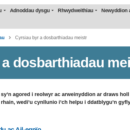
u
Adnoddau dysgu
Rhwydweithiau
Newyddion a
au
Cyrsiau byr a dosbarthiadau meistr
 a dosbarthiadau mei
r sy’n agored i reolwyr ac arweinyddion ar draws h
hain, wedi’u cynllunio i’ch helpu i ddatblygu’n gyf
 ac Ail-egnïo