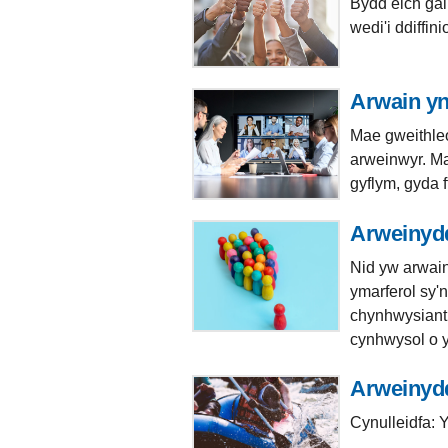
Bydd eich gal
wedi'i ddiffin
Arwain yn
Mae gweithleo
arweinwyr. Ma
gyflym, gyda 
Arweinyd
Nid yw arwai
ymarferol sy'
chynhwysiant 
cynhwysol o 
Arweinydd
Cynulleidfa: 