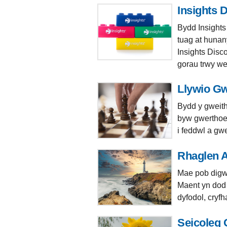
Insights 
Bydd Insights
tuag at hunan
Insights Disco
gorau trwy wel
Llywio Gw
Bydd y gweith
byw gwerthoe
i feddwl a gw
Rhaglen 
Mae pob digwy
Maent yn dod 
dyfodol, cryf
Seicoleg