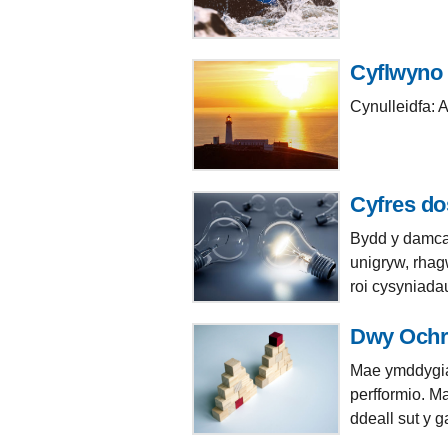
Cyflwyno 
Cynulleidfa: 
Cyfres do
Bydd y damcan
unigryw, rhag
roi cysyniada
Dwy Ochr
Mae ymddygiad
perfformio. M
ddeall sut y 