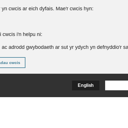
r yn cwcis ar eich dyfais. Mae'r cwcis hyn:
cwcis i'n helpu ni:
u ac adrodd gwybodaeth ar sut yr ydych yn defnyddio'r sa
adau cwcis
English