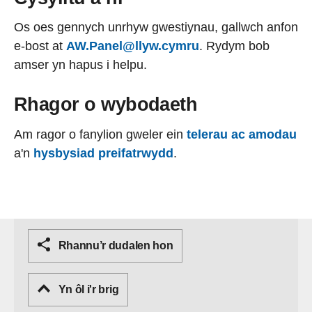
Os oes gennych unrhyw gwestiynau, gallwch anfon
e-bost at
AW.Panel@llyw.cymru
. Rydym bob
amser yn hapus i helpu.
Rhagor o wybodaeth
Am ragor o fanylion gweler ein
telerau ac amodau
a'n
hysbysiad preifatrwydd
.
Rhannu’r dudalen hon
Yn ôl i'r brig