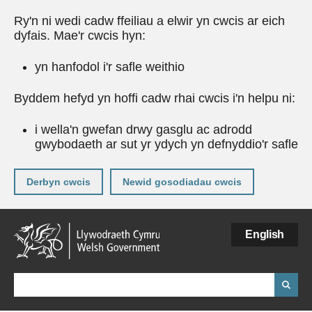
Ry'n ni wedi cadw ffeiliau a elwir yn cwcis ar eich
dyfais. Mae'r cwcis hyn:
yn hanfodol i'r safle weithio
Byddem hefyd yn hoffi cadw rhai cwcis i'n helpu ni:
i wella'n gwefan drwy gasglu ac adrodd
gwybodaeth ar sut yr ydych yn defnyddio'r safle
Derbyn cwcis
Newid gosodiadau cwcis
Neidio
English
i'r
prif
gynnwy