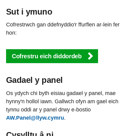
Sut i ymuno
Cofrestrwch gan ddefnyddio'r ffurflen ar-lein fer
hon:
Cofrestru eich diddordeb
Gadael y panel
Os ydych chi byth eisiau gadael y panel, mae
hynny'n hollol iawn. Gallwch ofyn am gael eich
tynnu oddi ar y panel drwy e-bostio
AW.Panel@llyw.cymru
.
Cysylltu â ni