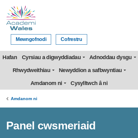
Mewngofnodi
Cofrestru
Hafan
Cyrsiau a digwyddiadau
Adnoddau dysgu
Rhwydweithiau
Newyddion a safbwyntiau
Amdanom ni
Cysylltwch â ni
Amdanom ni
Panel cwsmeriaid