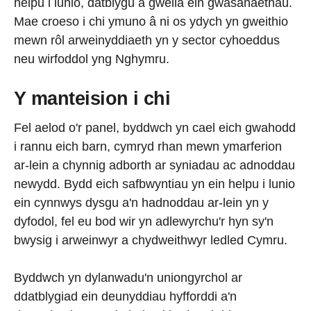
helpu i lunio, datblygu a gwella ein gwasanaethau.
Mae croeso i chi ymuno â ni os ydych yn gweithio
mewn rôl arweinyddiaeth yn y sector cyhoeddus
neu wirfoddol yng Nghymru.
Y manteision i chi
Fel aelod o'r panel, byddwch yn cael eich gwahodd
i rannu eich barn, cymryd rhan mewn ymarferion
ar-lein a chynnig adborth ar syniadau ac adnoddau
newydd. Bydd eich safbwyntiau yn ein helpu i lunio
ein cynnwys dysgu a'n hadnoddau ar-lein yn y
dyfodol, fel eu bod wir yn adlewyrchu'r hyn sy'n
bwysig i arweinwyr a chydweithwyr ledled Cymru.
Byddwch yn dylanwadu'n uniongyrchol ar
ddatblygiad ein deunyddiau hyfforddi a'n