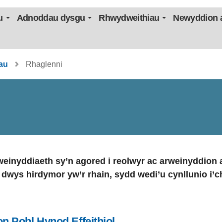
u
Adnoddau dysgu
Rhwydweithiau
Newyddion a
au
Rhaglenni
rweinyddiaeth sy’n agored i reolwyr ac arweinyddion
wys hirdymor yw’r rhain, sydd wedi’u cynllunio i’ch
on Pobl Hynod Effeithiol