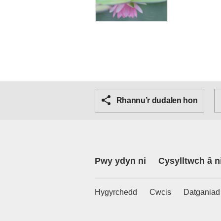
Rhannu’r dudalen hon
Pwy ydyn ni
Cysylltwch â n
Hygyrchedd
Cwcis
Datganiad 