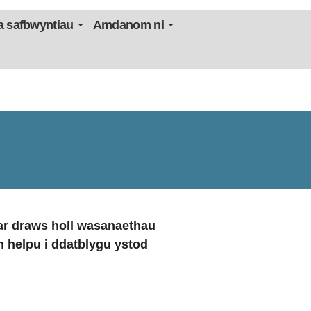
 safbwyntiau
Amdanom ni
 ar draws holl wasanaethau
 helpu i ddatblygu ystod