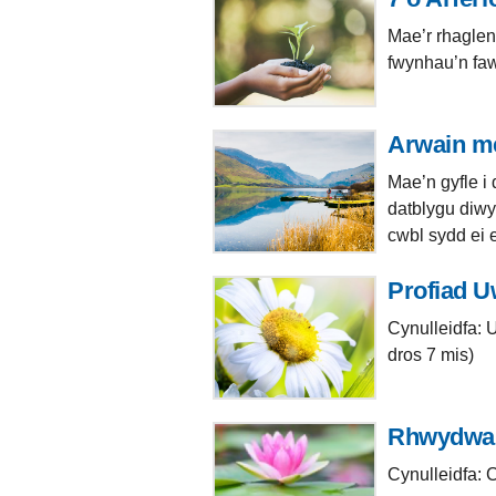
Mae’r rhaglen
fwynhau’n fawr
Arwain m
Mae’n gyfle i
datblygu diwy
cwbl sydd ei 
Profiad U
Cynulleidfa:
dros 7 mis)
Rhwydwai
Cynulleidfa: 