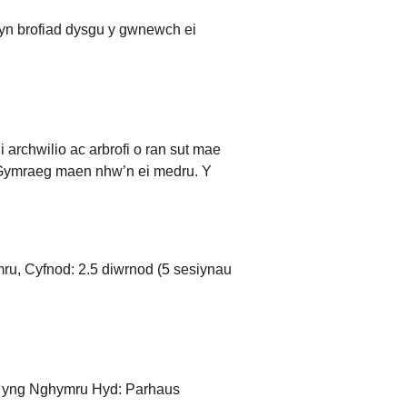
 yn brofiad dysgu y gwnewch ei
 archwilio ac arbrofi o ran sut mae
 o Gymraeg maen nhw’n ei medru. Y
u, Cyfnod: 2.5 diwrnod (5 sesiynau
tor yng Nghymru Hyd: Parhaus