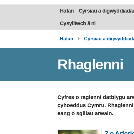
Hafan
Cyrsiau a digwyddiada
Cysylltwch â ni
Hafan
Cyrsiau a digwyddiad
Rhaglenni
Cyfres o raglenni datblygu a
cyhoeddus Cymru. Rhaglenni d
eang o sgiliau arwain.
7 o Arferi