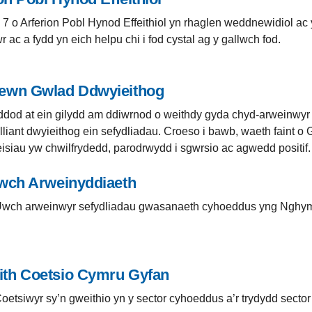
 7 o Arferion Pobl Hynod Effeithiol yn rhaglen weddnewidiol ac
 ac a fydd yn eich helpu chi i fod cystal ag y gallwch fod.
ewn Gwlad Ddwyieithog
 ddod at ein gilydd am ddiwrnod o weithdy gyda chyd-arweinwyr i
lliant dwyieithog ein sefydliadau. Croeso i bawb, waeth faint
eisiau yw chwilfrydedd, parodrwydd i sgwrsio ac agwedd positif.
wch Arweinyddiaeth
 Uwch arweinwyr sefydliadau gwasanaeth cyhoeddus yng Nghymr
th Coetsio Cymru Gyfan
Coetsiwyr sy’n gweithio yn y sector cyhoeddus a’r trydydd sec