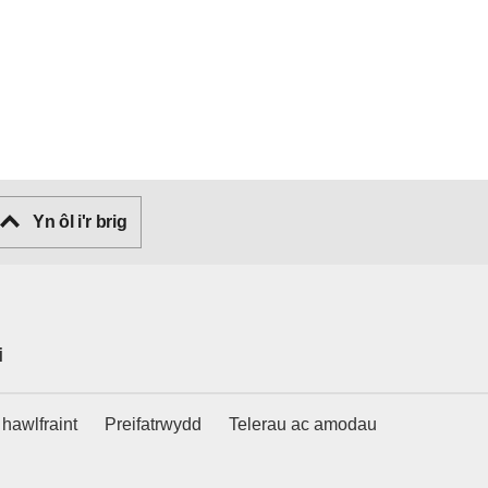
Yn ôl i'r brig
i
hawlfraint
Preifatrwydd
Telerau ac amodau