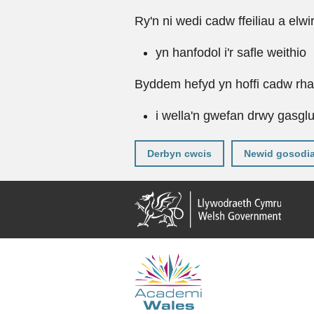
Ry'n ni wedi cadw ffeiliau a elwi
yn hanfodol i'r safle weithio
Byddem hefyd yn hoffi cadw rhai 
i wella'n gwefan drwy gasgl
Derbyn cwcis
Newid gosodi
Neidio
i'r
prif
gynnwy