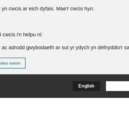
r yn cwcis ar eich dyfais. Mae'r cwcis hyn:
cwcis i'n helpu ni:
u ac adrodd gwybodaeth ar sut yr ydych yn defnyddio'r sa
adau cwcis
English