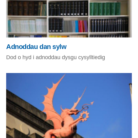
Adnoddau dan sylw
Dod o hyd i adnoddau dysgu cysylltiedig