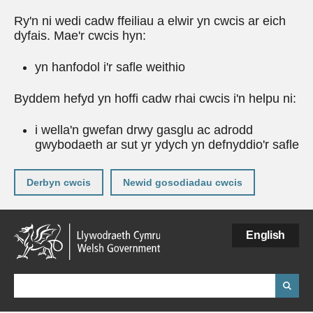
Ry'n ni wedi cadw ffeiliau a elwir yn cwcis ar eich
dyfais. Mae'r cwcis hyn:
yn hanfodol i'r safle weithio
Byddem hefyd yn hoffi cadw rhai cwcis i'n helpu ni:
i wella'n gwefan drwy gasglu ac adrodd
gwybodaeth ar sut yr ydych yn defnyddio'r safle
Derbyn cwcis
Newid gosodiadau cwcis
Neidio
English
i'r
prif
gynnwy