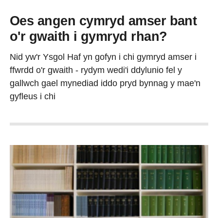
Oes angen cymryd amser bant
o'r gwaith i gymryd rhan?
Nid yw'r Ysgol Haf yn gofyn i chi gymryd amser i
ffwrdd o'r gwaith - rydym wedi'i ddylunio fel y
gallwch gael mynediad iddo pryd bynnag y mae'n
gyfleus i chi