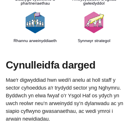
phartneriaethau
gwleidyddol
Rhannu arweinyddiaeth
Synnwyr strategol
Cynulleidfa darged
Mae'r digwyddiad hwn wedi'i anelu at holl staff y
sector cyhoeddus a'r trydydd sector yng Nghymru.
Byddwch yn elwa fwyaf o’r Ysgol Haf os ydych yn
uwch reolwr neu’n arweinydd sy’n dylanwadu ac yn
siapio cyflwyno gwasanaethau, ac wedi ymroi i
arwain newidiadau.