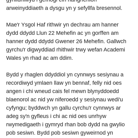
arweinyddiaeth a dysgu yn y sefyllfa bresennol.
Mae'r Ysgol Haf rithwir yn dechrau am hanner
dydd ddydd Llun 22 Mehefin ac yn gorffen am
hanner dydd ddydd Gwener 26 Mehefin. Gallwch
gyrchu'r digwyddiad rhithwir trwy wefan Academi
Wales yn rhad ac am ddim.
Bydd y rhaglen ddyddiol yn cynnwys sesiynau a
recordiwyd ymlaen llaw yn bennaf, felly nid oes
angen i chi wneud cais fel mewn blynyddoedd
blaenorol ac nid yw niferoedd y sesiynau wedi'u
cyfyngu; byddwch yn gallu cyrchu'r cynnwys ar
adeg sy'n gyfleus i chi ac nid oes unrhyw
rwymedigaeth i gymryd rhan bob dydd na gwylio
pob sesiwn. Bydd pob sesiwn gyweirnod yn