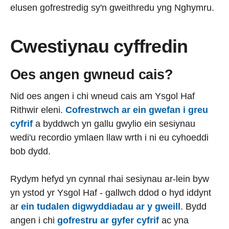
elusen gofrestredig sy'n gweithredu yng Nghymru.
Cwestiynau cyffredin
Oes angen gwneud cais?
Nid oes angen i chi wneud cais am Ysgol Haf
Rithwir eleni.
Cofrestrwch ar ein gwefan i greu
cyfrif
a byddwch yn gallu gwylio ein sesiynau
wedi'u recordio ymlaen llaw wrth i ni eu cyhoeddi
bob dydd.
Rydym hefyd yn cynnal rhai sesiynau ar-lein byw
yn ystod yr Ysgol Haf - gallwch ddod o hyd iddynt
ar
ein tudalen digwyddiadau ar y gweill
. Bydd
angen i chi
gofrestru ar gyfer cyfrif
ac yna