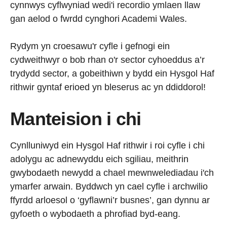
cynnwys cyflwyniad wedi'i recordio ymlaen llaw
gan aelod o fwrdd cynghori Academi Wales.
Rydym yn croesawu'r cyfle i gefnogi ein
cydweithwyr o bob rhan o'r sector cyhoeddus a’r
trydydd sector, a gobeithiwn y bydd ein Hysgol Haf
rithwir gyntaf erioed yn bleserus ac yn ddiddorol!
Manteision i chi
Cynlluniwyd ein Hysgol Haf rithwir i roi cyfle i chi
adolygu ac adnewyddu eich sgiliau, meithrin
gwybodaeth newydd a chael mewnwelediadau i'ch
ymarfer arwain. Byddwch yn cael cyfle i archwilio
ffyrdd arloesol o ‘gyflawni’r busnes’, gan dynnu ar
gyfoeth o wybodaeth a phrofiad byd-eang.