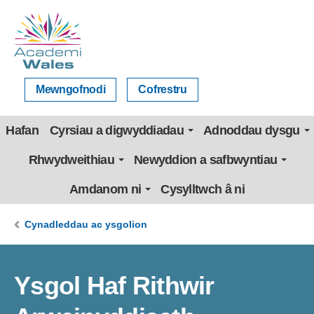
Mewngofnodi
Cofrestru
Hafan
Cyrsiau a digwyddiadau
Adnoddau dysgu
Rhwydweithiau
Newyddion a safbwyntiau
Amdanom ni
Cysylltwch â ni
Cynadleddau ac ysgolion
Ysgol Haf Rithwir