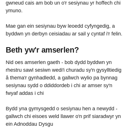
gwneud cais am bob un o'r sesiynau yr hoffech chi
ymuno.
Mae gan ein sesiynau byw leoedd cyfyngedig, a
byddwn yn derbyn ceisiadau ar sail y cyntaf i'r felin.
Beth yw'r amserlen?
Nid oes amserlen gaeth - bob dydd byddwn yn
rhestru sawl sesiwn wedi'i churadu sy'n gysylltiedig
â thema'r gynhadledd, a gallwch wylio pa bynnag
sesiynau sydd o ddiddordeb i chi ar amser sy'n
fwyaf addas i chi
Bydd yna gymysgedd o sesiynau hen a newydd -
gallwch chi eisoes weld llawer o'n prif siaradwyr yn
ein Adnoddau Dysgu