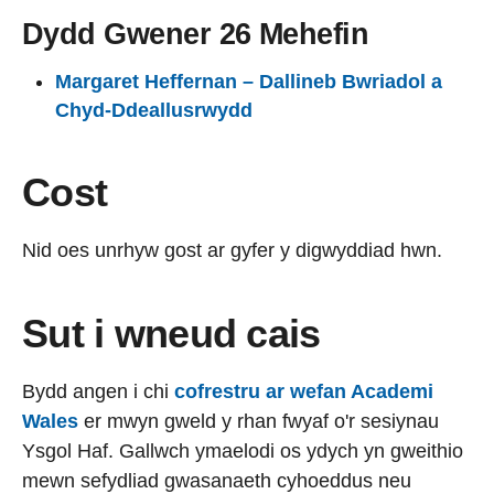
Dydd Gwener 26 Mehefin
Margaret Heffernan – Dallineb Bwriadol a
Chyd-Ddeallusrwydd
Cost
Nid oes unrhyw gost ar gyfer y digwyddiad hwn.
Sut i wneud cais
Bydd angen i chi
cofrestru ar wefan Academi
Wales
er mwyn gweld y rhan fwyaf o'r sesiynau
Ysgol Haf. Gallwch ymaelodi os ydych yn gweithio
mewn sefydliad gwasanaeth cyhoeddus neu