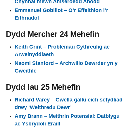
Chynnal mewn Amseroedd Anodd
Emmanuel Gobillot – O’r Effeithlon i’r
Eithriadol
Dydd Mercher 24 Mehefin
Keith Grint – Problemau Cythreulig ac
Arweinyddiaeth
Naomi Stanford – Archwilio Dewrder yn y
Gweithle
Dydd Iau 25 Mehefin
Richard Varey – Gwella gallu eich sefydliad
drwy ‘Weithredu Dewr’
Amy Brann – Meithrin Potensial: Datblygu
ac Ysbrydoli Eraill