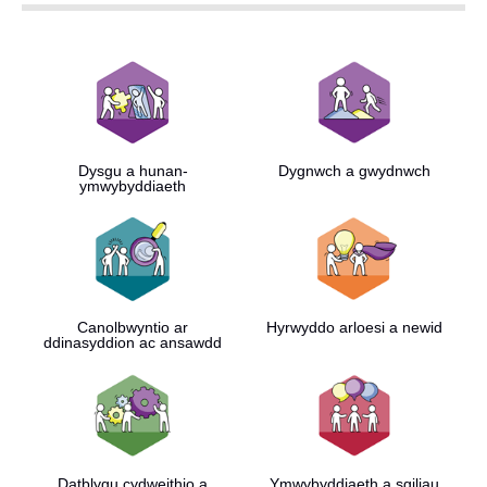
Dysgu a hunan-
Dygnwch a gwydnwch
ymwybyddiaeth
Canolbwyntio ar
Hyrwyddo arloesi a newid
ddinasyddion ac ansawdd
Datblygu cydweithio a
Ymwybyddiaeth a sgiliau