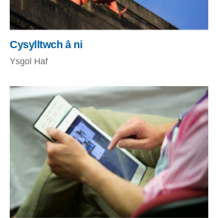
Cysylltwch â ni
Ysgol Haf