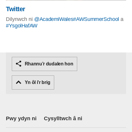
Twitter
Dilynwch ni
@AcademiWales
#AWSummerSchool
a
#YsgolHafAW
Rhannu’r dudalen hon
Yn ôl i'r brig
Pwy ydyn ni
Cysylltwch â ni