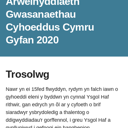
Arweinyddiaeth
Gwasanaethau
Cyhoeddus Cymru
Gyfan 2020
Trosolwg
Nawr yn ei 15fed flwyddyn, rydym yn falch iawn o
gyhoeddi eleni y byddwn yn cynnal Ysgol Haf
rithwir, gan edrych yn ôl ar y cyfoeth o brif
siaradwyr ysbrydoledig a thalentog o
ddigwyddiadau'r gorffennol, i greu Ysgol Haf a
gynlluniwyd i gefnogi ein hanghenion