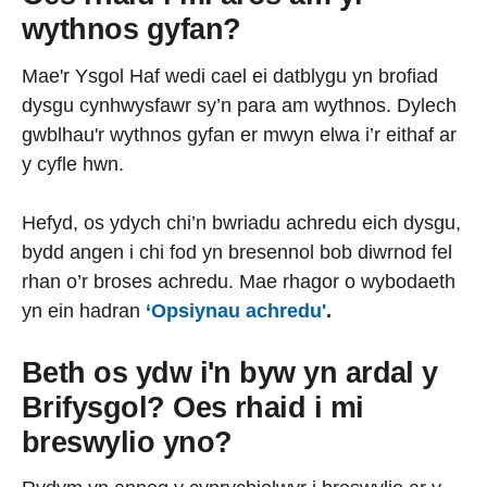
wythnos gyfan?
Mae'r Ysgol Haf wedi cael ei datblygu yn brofiad
dysgu cynhwysfawr sy’n para am wythnos. Dylech
gwblhau'r wythnos gyfan er mwyn elwa i’r eithaf ar
y cyfle hwn.
Hefyd, os ydych chi’n bwriadu achredu eich dysgu,
bydd angen i chi fod yn bresennol bob diwrnod fel
rhan o’r broses achredu. Mae rhagor o wybodaeth
yn ein hadran
‘Opsiynau achredu'
.
Beth os ydw i'n byw yn ardal y
Brifysgol? Oes rhaid i mi
breswylio yno?