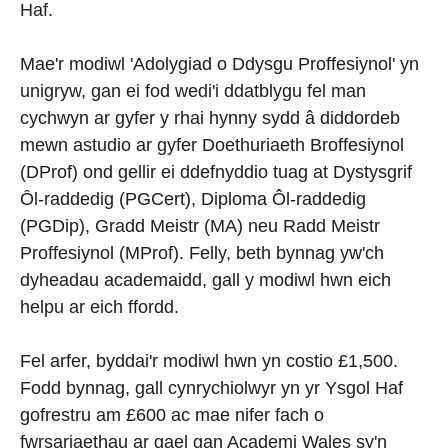
Haf.
Mae'r modiwl 'Adolygiad o Ddysgu Proffesiynol' yn
unigryw, gan ei fod wedi'i ddatblygu fel man
cychwyn ar gyfer y rhai hynny sydd â diddordeb
mewn astudio ar gyfer Doethuriaeth Broffesiynol
(DProf) ond gellir ei ddefnyddio tuag at Dystysgrif
Ȏl-raddedig (PGCert), Diploma Ôl-raddedig
(PGDip), Gradd Meistr (MA) neu Radd Meistr
Proffesiynol (MProf). Felly, beth bynnag yw'ch
dyheadau academaidd, gall y modiwl hwn eich
helpu ar eich ffordd.
Fel arfer, byddai'r modiwl hwn yn costio £1,500.
Fodd bynnag, gall cynrychiolwyr yn yr Ysgol Haf
gofrestru am £600 ac mae nifer fach o
fwrsariaethau ar gael gan Academi Wales sy'n