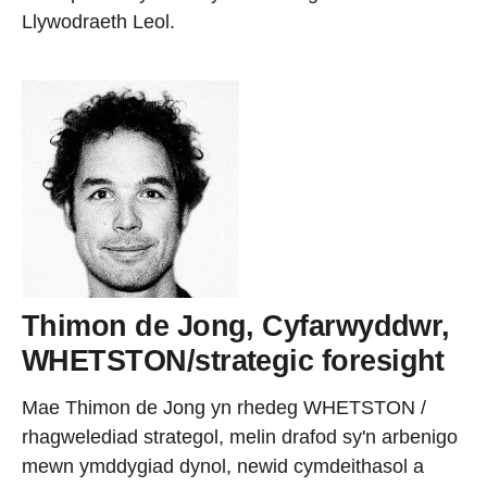
Llywodraeth Leol.
Thimon de Jong, Cyfarwyddwr,
WHETSTON/strategic foresight
Mae Thimon de Jong yn rhedeg WHETSTON /
rhagwelediad strategol, melin drafod sy'n arbenigo
mewn ymddygiad dynol, newid cymdeithasol a