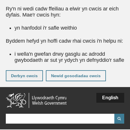
Ry'n ni wedi cadw ffeiliau a elwir yn cwcis ar eich
dyfais. Mae'r cwcis hyn:
yn hanfodol i'r safle weithio
Byddem hefyd yn hoffi cadw rhai cwcis i'n helpu ni:
i wella'n gwefan drwy gasglu ac adrodd
gwybodaeth ar sut yr ydych yn defnyddio'r safle
Derbyn cwcis
Newid gosodiadau cwcis
Neidio
English
i'r
prif
gynnwy