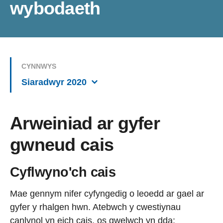
wybodaeth
CYNNWYS
Siaradwyr 2020
Arweiniad ar gyfer
gwneud cais
Cyflwyno'ch cais
Mae gennym nifer cyfyngedig o leoedd ar gael ar
gyfer y rhalgen hwn. Atebwch y cwestiynau
canlynol yn eich cais, os gwelwch yn dda: