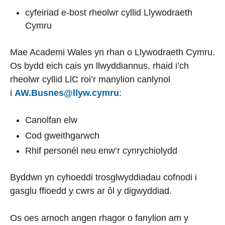
cyfeiriad e-bost rheolwr cyllid Llywodraeth
Cymru
Mae Academi Wales yn rhan o Llywodraeth Cymru.
Os bydd eich cais yn llwyddiannus, rhaid i’ch
rheolwr cyllid LlC roi’r manylion canlynol
i
AW.Busnes@llyw.cymru
:
Canolfan elw
Cod gweithgarwch
Rhif personél neu enw’r cynrychiolydd
Byddwn yn cyhoeddi trosglwyddiadau cofnodi i
gasglu ffioedd y cwrs ar ôl y digwyddiad.
Os oes arnoch angen rhagor o fanylion am y