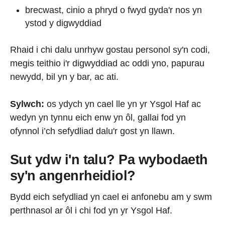
brecwast, cinio a phryd o fwyd gyda'r nos yn
ystod y digwyddiad
Rhaid i chi dalu unrhyw gostau personol sy'n codi,
megis teithio i'r digwyddiad ac oddi yno, papurau
newydd, bil yn y bar, ac ati.
Sylwch:
os ydych yn cael lle yn yr Ysgol Haf ac
wedyn yn tynnu eich enw yn ôl, gallai fod yn
ofynnol i’ch sefydliad dalu'r gost yn llawn.
Sut ydw i'n talu? Pa wybodaeth
sy'n angenrheidiol?
Bydd eich sefydliad yn cael ei anfonebu am y swm
perthnasol ar ôl i chi fod yn yr Ysgol Haf.