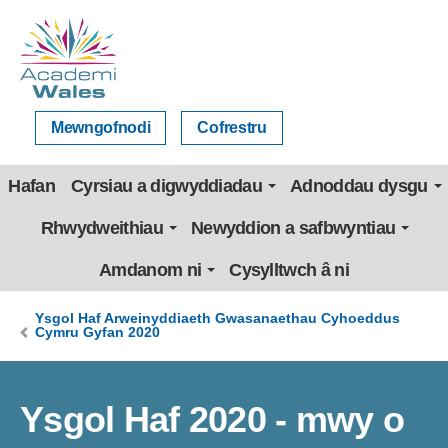
Mewngofnodi
Cofrestru
Hafan
Cyrsiau a digwyddiadau
Adnoddau dysgu
Rhwydweithiau
Newyddion a safbwyntiau
Amdanom ni
Cysylltwch â ni
Ysgol Haf Arweinyddiaeth Gwasanaethau Cyhoeddus
Cymru Gyfan 2020
Ysgol Haf 2020 - mwy o