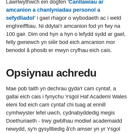
Lawrlwythwch ein dogfen
'Canllawiau ar
amcanion a chanlyniadau personol a
sefydliadol'
i gael rhagor o wybodaeth ac i weld
enghreifftiau. Ni ddylai’r amcanion fod yn fwy na
100 gair. Dim ond hyn a hyn o lefydd sydd ar gael,
felly gwnewch yn siŵr bod eich amcanion mor
benodol â phosib er mwyn cryfhau eich cais.
Opsiynau achredu
Mae pob taith yn dechrau gyda'r cam cyntaf, a
gallai eich cais i fynychu Ysgol Haf Academi Wales
eleni fod eich cam cyntaf chi tuag at ennill
cymhwyster lefel uwch, cydnabyddedig megis
Doethuriaeth - trwy gwblhau modiwl academaidd
newydd, sy'n gysylltiedig â'ch amser yn yr Ysgol