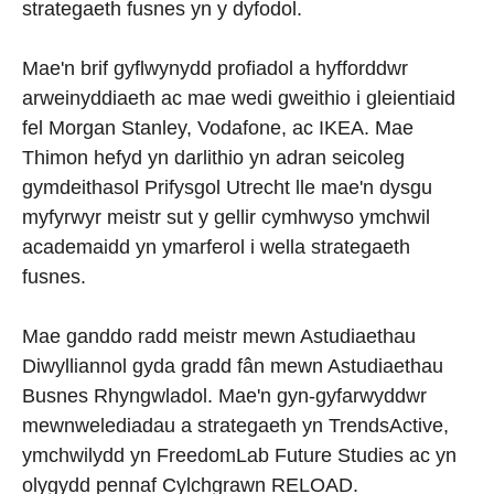
strategaeth fusnes yn y dyfodol.
Mae'n brif gyflwynydd profiadol a hyfforddwr
arweinyddiaeth ac mae wedi gweithio i gleientiaid
fel Morgan Stanley, Vodafone, ac IKEA. Mae
Thimon hefyd yn darlithio yn adran seicoleg
gymdeithasol Prifysgol Utrecht lle mae'n dysgu
myfyrwyr meistr sut y gellir cymhwyso ymchwil
academaidd yn ymarferol i wella strategaeth
fusnes.
Mae ganddo radd meistr mewn Astudiaethau
Diwylliannol gyda gradd fân mewn Astudiaethau
Busnes Rhyngwladol. Mae'n gyn-gyfarwyddwr
mewnwelediadau a strategaeth yn TrendsActive,
ymchwilydd yn FreedomLab Future Studies ac yn
olygydd pennaf Cylchgrawn RELOAD.