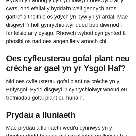
Rydym yn annog y cynrychiolwyr i breswylio ar y
cwrs, ond efallai y byddai'n well gennych aros
gartref a theithio os ydych yn byw yn yr ardal. Mae
disgwyl i'r holl gynrychiolwyr ddod bob diwrnod i
fanteisio ar y dysgu. Rhowch wybod cyn gynted â
phosibl os nad oes angen llety arnoch chi.
Oes cyfleusterau gofal plant neu
crèche ar gael yn yr Ysgol Haf?
Nid oes cyfleusterau gofal plant na crèche yn y
Brifysgol. Bydd disgwyl i'r cynrychiolwyr wneud eu
trefniadau gofal plant eu hunain.
Prydau a lluniaeth
Mae prydau a lluniaeth wedi'u cynnwys yn y