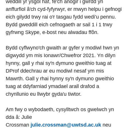
weddill yr ysgol haf, fe'ch anogir i gwrdd yn
anffurfiol â'ch cyd-fyfyrwyr, er mwyn helpu i gefnogi
eich gilydd trwy rai o'r tasgau fydd wedi’u pennu.
Bydd gweddill eich cefnogaeth ar sail 1 i 1 trwy
gyfrwng Skype, e-bost neu alwadau ffôn.
Bydd cyflwyno'ch gwaith ar gyfer y modiwl hwn yn
digwydd ym mis Ionawr/Chwefror 2021. Yn dilyn
hynny, gall y rhai sy'n dymuno gweithio tuag at
DProf ddechrau ar eu modiwl nesaf ym mis
Mawrth. Gall y rhai hynny sy'n dymuno gweithio
tuag at ddyfarniad ymadael arall drafod a
chynllunio eu llwybr gyda'u tiwtor.
Am fwy o wybodaeth, cysylltwch os gwelwch yn
dda â: Julie
Crossman
julie.crossman@uwtsd.ac.uk
neu