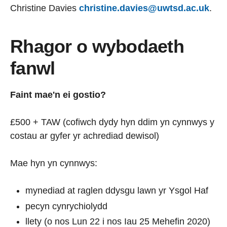
Christine Davies
christine.davies@uwtsd.ac.uk
.
Rhagor o wybodaeth
fanwl
Faint mae'n ei gostio?
£500 + TAW (cofiwch dydy hyn ddim yn cynnwys y
costau ar gyfer yr achrediad dewisol)
Mae hyn yn cynnwys:
mynediad at raglen ddysgu lawn yr Ysgol Haf
pecyn cynrychiolydd
llety (o nos Lun 22 i nos Iau 25 Mehefin 2020)