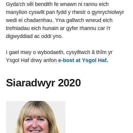
Gyda'ch sêl bendith fe wnawn ni rannu eich
manylion cyswllt pan fydd y rhestr o gynrychiolwyr
wedi ei chadarnhau. Yna gallwch wneud eich
trefniadau eich hunain ar gyfer rhannu car i'r
digwyddiad ac oddi yno.
I gael mwy o wybodaeth, cysylltwch â thîm yr
Ysgol Haf drwy anfon
e-bost at Ysgol Haf.
Siaradwyr 2020