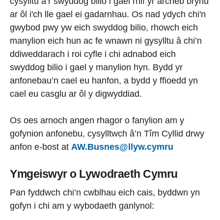
cysylltu â’r swyddog bilio i gael rhif yr archeb brynu
ar ôl i'ch lle gael ei gadarnhau. Os nad ydych chi'n
gwybod pwy yw eich swyddog bilio, rhowch eich
manylion eich hun ac fe wnawn ni gysylltu â chi’n
ddiweddarach i roi cyfle i chi adnabod eich
swyddog bilio i gael y manylion hyn. Bydd yr
anfonebau’n cael eu hanfon, a bydd y ffioedd yn
cael eu casglu ar ôl y digwyddiad.
Os oes arnoch angen rhagor o fanylion am y
gofynion anfonebu, cysylltwch â’n Tîm Cyllid drwy
anfon e-bost at
AW.Busnes@llyw.cymru
Ymgeiswyr o Lywodraeth Cymru
Pan fyddwch chi’n cwblhau eich cais, byddwn yn
gofyn i chi am y wybodaeth ganlynol: