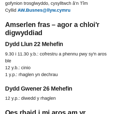
gofynion trosglwyddo, cysylltwch â’n Tîm
Cyllid
AW.Busnes@llyw.cymru
Amserlen fras – agor a chloi'r
digwyddiad
Dydd Llun 22 Mehefin
9.30 i 11.30 y.b.: cofrestru a phennu pwy sy'n aros
ble
12 y.b.: cinio
1 y.p.: rhaglen yn dechrau
Dydd Gwener 26 Mehefin
12 y.p.: diwedd y rhaglen
Oes rhaid i mi aros am yr