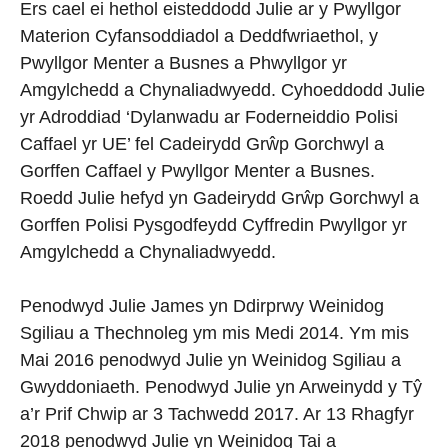
Ers cael ei hethol eisteddodd Julie ar y Pwyllgor
Materion Cyfansoddiadol a Deddfwriaethol, y
Pwyllgor Menter a Busnes a Phwyllgor yr
Amgylchedd a Chynaliadwyedd. Cyhoeddodd Julie
yr Adroddiad ‘Dylanwadu ar Foderneiddio Polisi
Caffael yr UE’ fel Cadeirydd Grŵp Gorchwyl a
Gorffen Caffael y Pwyllgor Menter a Busnes.
Roedd Julie hefyd yn Gadeirydd Grŵp Gorchwyl a
Gorffen Polisi Pysgodfeydd Cyffredin Pwyllgor yr
Amgylchedd a Chynaliadwyedd.
Penodwyd Julie James yn Ddirprwy Weinidog
Sgiliau a Thechnoleg ym mis Medi 2014. Ym mis
Mai 2016 penodwyd Julie yn Weinidog Sgiliau a
Gwyddoniaeth. Penodwyd Julie yn Arweinydd y Tŷ
a’r Prif Chwip ar 3 Tachwedd 2017. Ar 13 Rhagfyr
2018 penodwyd Julie yn Weinidog Tai a