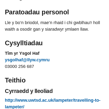
Paratoadau personol
Lle y bo’n briodol, mae’n rhaid i chi gwblhau'r holl
waith a osodir gan y siaradwyr ymlaen llaw.
Cysylltiadau
Tîm yr Ysgol Haf
ysgolhaf@llyw.cymru
03000 256 687
Teithio
Cyrraedd y lleoliad
http://www.uwtsd.ac.uk/lampeter/travelling-to-
lampeter/