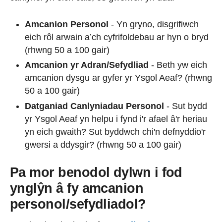
Amcanion Personol
- Yn gryno, disgrifiwch
eich rôl arwain a’ch cyfrifoldebau ar hyn o bryd
(rhwng 50 a 100 gair)
Amcanion yr Adran/Sefydliad
- Beth yw eich
amcanion dysgu ar gyfer yr Ysgol Aeaf? (rhwng
50 a 100 gair)
Datganiad Canlyniadau Personol
- Sut bydd
yr Ysgol Aeaf yn helpu i fynd i'r afael â'r heriau
yn eich gwaith? Sut byddwch chi'n defnyddio'r
gwersi a ddysgir? (rhwng 50 a 100 gair)
Pa mor benodol dylwn i fod
ynglŷn â fy amcanion
personol/sefydliadol?