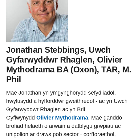
Jonathan Stebbings, Uwch
Gyfarwyddwr Rhaglen, Olivier
Mythodrama BA (Oxon), TAR, M.
Phil
Mae Jonathan yn ymgynghorydd sefydliadol,
hwylusydd a hyfforddwr gweithredol - ac yn Uwch
Gyfarwyddwr Rhaglen ac yn Brif
Gyflwynydd
Olivier Mythodrama
. Mae ganddo
brofiad helaeth o arwain a datblygu grwpiau ac
unigolion ar draws pob sector - corfforaethol,