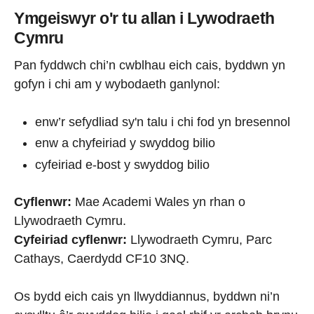
Ymgeiswyr o'r tu allan i Lywodraeth
Cymru
Pan fyddwch chi’n cwblhau eich cais, byddwn yn
gofyn i chi am y wybodaeth ganlynol:
enw’r sefydliad sy'n talu i chi fod yn bresennol
enw a chyfeiriad y swyddog bilio
cyfeiriad e-bost y swyddog bilio
Cyflenwr:
Mae Academi Wales yn rhan o
Llywodraeth Cymru.
Cyfeiriad cyflenwr:
Llywodraeth Cymru, Parc
Cathays, Caerdydd CF10 3NQ.
Os bydd eich cais yn llwyddiannus, byddwn ni’n