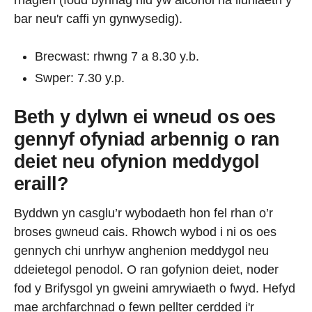
rhaglen (fodd bynnag nid yw alcohol na lluniaeth y
bar neu'r caffi yn gynwysedig).
Brecwast: rhwng 7 a 8.30 y.b.
Swper: 7.30 y.p.
Beth y dylwn ei wneud os oes
gennyf ofyniad arbennig o ran
deiet neu ofynion meddygol
eraill?
Byddwn yn casglu’r wybodaeth hon fel rhan o’r
broses gwneud cais. Rhowch wybod i ni os oes
gennych chi unrhyw anghenion meddygol neu
ddeietegol penodol. O ran gofynion deiet, noder
fod y Brifysgol yn gweini amrywiaeth o fwyd. Hefyd
mae archfarchnad o fewn pellter cerdded i'r