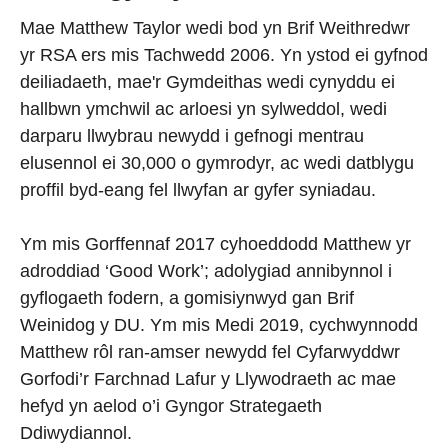
Mae Matthew Taylor wedi bod yn Brif Weithredwr
yr RSA ers mis Tachwedd 2006. Yn ystod ei gyfnod
deiliadaeth, mae'r Gymdeithas wedi cynyddu ei
hallbwn ymchwil ac arloesi yn sylweddol, wedi
darparu llwybrau newydd i gefnogi mentrau
elusennol ei 30,000 o gymrodyr, ac wedi datblygu
proffil byd-eang fel llwyfan ar gyfer syniadau.
Ym mis Gorffennaf 2017 cyhoeddodd Matthew yr
adroddiad ‘Good Work’; adolygiad annibynnol i
gyflogaeth fodern, a gomisiynwyd gan Brif
Weinidog y DU. Ym mis Medi 2019, cychwynnodd
Matthew rôl ran-amser newydd fel Cyfarwyddwr
Gorfodi’r Farchnad Lafur y Llywodraeth ac mae
hefyd yn aelod o’i Gyngor Strategaeth
Ddiwydiannol.