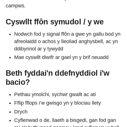
campws.
Cyswllt ffôn symudol / y we
Nodwch fod y signal ffôn a gwe yn gallu bod yn
afreolaidd o achos y lleoliad anghysbell, ac yn
ddibynnol ar y tywydd
Mae cyswllt diwifr ar gael yn y brif neuadd
Beth fyddai'n ddefnyddiol i'w
bacio?
Pethau ymolchi, sychwr gwallt ac ati
Fflip fflops i’w gwisgo yn y blociau llety
Drych
Cyflenwad o de, llaeth a bisgedi, gan fod gan