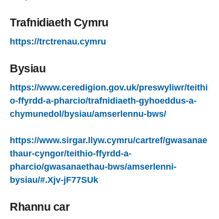
Trafnidiaeth Cymru
https://trctrenau.cymru
Bysiau
https://www.ceredigion.gov.uk/preswyliwr/teithi
o-ffyrdd-a-pharcio/trafnidiaeth-gyhoeddus-a-
chymunedol/bysiau/amserlennu-bws/
https://www.sirgar.llyw.cymru/cartref/gwasanae
thaur-cyngor/teithio-ffyrdd-a-
pharcio/gwasanaethau-bws/amserlenni-
bysiau/#.Xjv-jF77SUk
Rhannu car