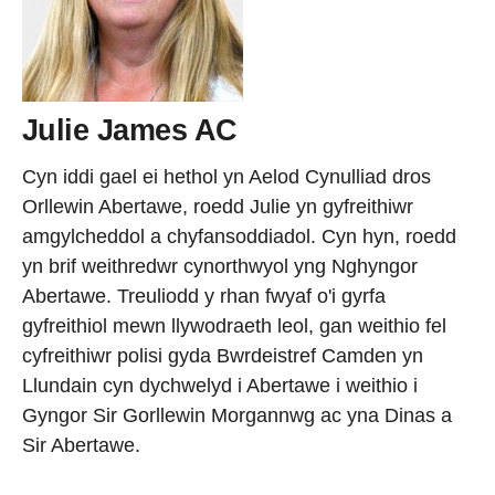
Julie James AC
Cyn iddi gael ei hethol yn Aelod Cynulliad dros
Orllewin Abertawe, roedd Julie yn gyfreithiwr
amgylcheddol a chyfansoddiadol. Cyn hyn, roedd
yn brif weithredwr cynorthwyol yng Nghyngor
Abertawe. Treuliodd y rhan fwyaf o'i gyrfa
gyfreithiol mewn llywodraeth leol, gan weithio fel
cyfreithiwr polisi gyda Bwrdeistref Camden yn
Llundain cyn dychwelyd i Abertawe i weithio i
Gyngor Sir Gorllewin Morgannwg ac yna Dinas a
Sir Abertawe.