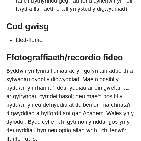
rai o'r bythynnod geginau (ond cyflenwir yr holl
fwyd a lluniaeth eraill yn ystod y digwyddiad)
Cod gwisg
Lled-ffurfiol
Ffotograffiaeth/recordio fideo
Byddwn yn tynnu lluniau ac yn gofyn am adborth a
sylwadau gydol y digwyddiad. Mae’n bosibl y
byddwn yn rhannu'r deunyddiau ar ein gwefan ac
ar gyfryngau cymdeithasol; neu mae'n bosibl y
byddwn yn eu defnyddio at ddibenion marchnata'r
digwyddiad a hyfforddiant gan Academi Wales yn y
dyfodol. Bydd cyfle i chi gytuno i ymddangos yn y
deunyddiau hyn neu optio allan wrth i chi lenwi’r
ffurflen gais.