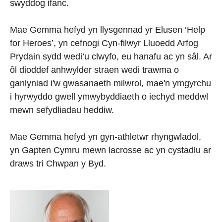
swyddog ifanc.
Mae Gemma hefyd yn llysgennad yr Elusen ‘Help
for Heroes’, yn cefnogi Cyn-filwyr Lluoedd Arfog
Prydain sydd wedi’u clwyfo, eu hanafu ac yn sâl. Ar
ôl dioddef anhwylder straen wedi trawma o
ganlyniad i'w gwasanaeth milwrol, mae'n ymgyrchu
i hyrwyddo gwell ymwybyddiaeth o iechyd meddwl
mewn sefydliadau heddiw.
Mae Gemma hefyd yn gyn-athletwr rhyngwladol,
yn Gapten Cymru mewn lacrosse ac yn cystadlu ar
draws tri Chwpan y Byd.