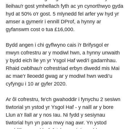
lleihau'r gost ymhellach fyth ac yn cynorthwyo gyda
hyd at 50% o'r gost. 5 mlynedd fel arfer yw hyd yr
amser a gymerir i ennill DProf, a hynny ar
gyfanswm cost o tua £16,000.
Bydd angen i chi gyflwyno cais i'r Brifysgol er
mwyn cofrestru ar y modiwl hwn, a hynny unwaith
y bydd eich lle yn yr Ysgol Haf wedi'i gadarnhau.
Rhaid cwblhau'r cofrestriad erbyn diwedd mis Mai
ac mae’r lleoedd gwag ar y modiwl hwn wedi’u
cyfyngu i 10 ar gyfer 2020.
Ar ôl cofrestru, fe'ch gwahoddir i fynychu 2 sesiwn
tiwtorial yn ystod yr Ysgol Haf - y naill ar y bore
Llun a’r llall ar y nos Iau. Ni fydd y sesiynau
tiwtorial hyn yn para mwy nag awr. Yn ystod