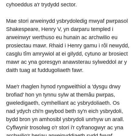
cyhoeddus a'r trydydd sector.
Mae stori arweinydd ysbrydoledig mwyaf pwrpasol
Shakespeare, Henry V, yn darparu templed i
arweinwyr werthuso eu hunain ac archwilio eu
prosiectau mawr. Rhaid i Henry gamu i rôl newydd,
casglu tîm amrywiol at ei gilydd, cytuno ar brosiect
mawr ac yna goresgyn anawsterau sylweddol ar y
daith tuag at fuddugoliaeth fawr.
Mae'r rhaglen hynod ryngweithiol a 'dysgu drwy
brofiad' hon yn tynnu sylw at themâu pwrpas,
gweledigaeth, cymhelliant ac ysbrydoliaeth. Os
nad ydych chi'n gwybod beth sy'n eich ysbrydoli,
bydd bron yn amhosibl ysbrydoli unrhyw un arall.
Cyflwynir trosolwg o'r stori i'r cyfranogwyr ac yna
archwilio'r heriau arweinyddiaeth sydd fwyaf