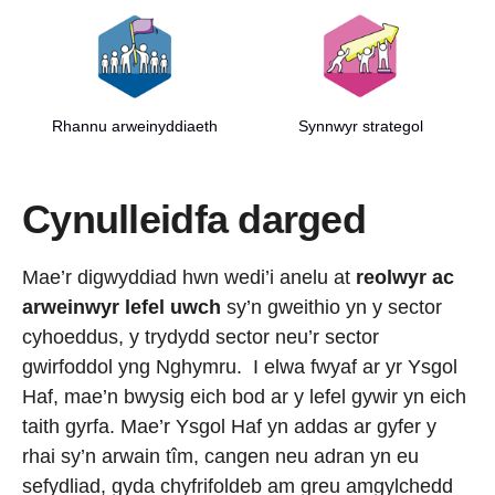
Rhannu arweinyddiaeth
Synnwyr strategol
Cynulleidfa darged
Mae’r digwyddiad hwn wedi’i anelu at
reolwyr ac
arweinwyr lefel uwch
sy’n gweithio yn y sector
cyhoeddus, y trydydd sector neu’r sector
gwirfoddol yng Nghymru. I elwa fwyaf ar yr Ysgol
Haf, mae’n bwysig eich bod ar y lefel gywir yn eich
taith gyrfa. Mae’r Ysgol Haf yn addas ar gyfer y
rhai sy’n arwain tîm, cangen neu adran yn eu
sefydliad, gyda chyfrifoldeb am greu amgylchedd