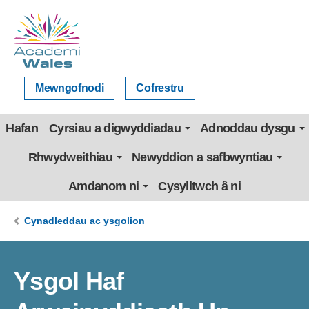
Mewngofnodi
Cofrestru
Hafan
Cyrsiau a digwyddiadau
Adnoddau dysgu
Rhwydweithiau
Newyddion a safbwyntiau
Amdanom ni
Cysylltwch â ni
Cynadleddau ac ysgolion
Ysgol Haf