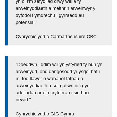
yn ôl i’m sefydliad drwy wella fy
arweinyddiaeth a meithrin arweinwyr y
dyfodol i ymdrechu i gyrraedd eu
potensial.”
Cynrychiolydd o Carmarthenshire CBC
“Doeddwn i ddim wir yn ystyried fy hun yn
arweinydd, ond dangosodd yr ysgol haf i
mi fod llawer o wahanol fathau o
arweinyddiaeth a sut gallwn ni i gyd
adeiladau ar ein cryfderau i sicrhau
newid.”
Cynrychiolydd o GIG Cymru