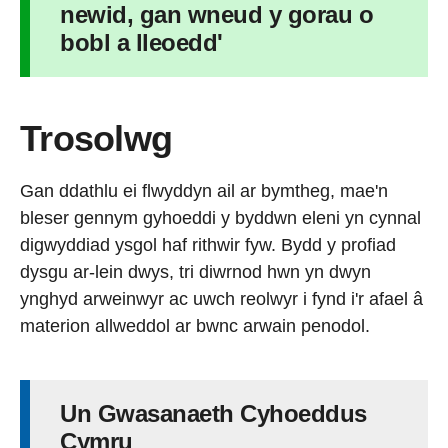
newid, gan wneud y gorau o
bobl a lleoedd'
Trosolwg
Gan ddathlu ei flwyddyn ail ar bymtheg, mae'n
bleser gennym gyhoeddi y byddwn eleni yn cynnal
digwyddiad ysgol haf rithwir fyw. Bydd y profiad
dysgu ar-lein dwys, tri diwrnod hwn yn dwyn
ynghyd arweinwyr ac uwch reolwyr i fynd i'r afael â
materion allweddol ar bwnc arwain penodol.
Un Gwasanaeth Cyhoeddus
Cymru