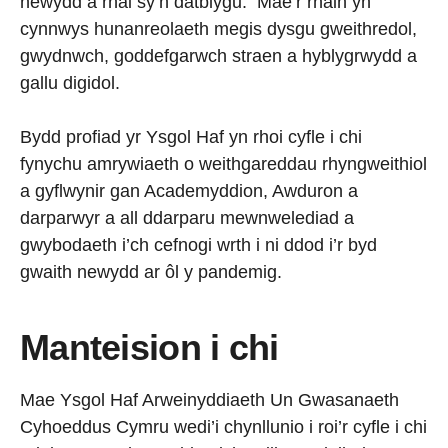
newydd a rhai sy’n datblygu. Mae’r rhain yn
cynnwys hunanreolaeth megis dysgu gweithredol,
gwydnwch, goddefgarwch straen a hyblygrwydd a
gallu digidol.
Bydd profiad yr Ysgol Haf yn rhoi cyfle i chi
fynychu amrywiaeth o weithgareddau rhyngweithiol
a gyflwynir gan Academyddion, Awduron a
darparwyr a all ddarparu mewnwelediad a
gwybodaeth i’ch cefnogi wrth i ni ddod i’r byd
gwaith newydd ar ôl y pandemig.
Manteision i chi
Mae Ysgol Haf Arweinyddiaeth Un Gwasanaeth
Cyhoeddus Cymru wedi’i chynllunio i roi’r cyfle i chi