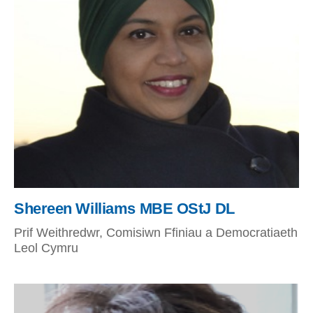
Shereen Williams MBE OStJ DL
Prif Weithredwr, Comisiwn Ffiniau a Democratiaeth
Leol Cymru