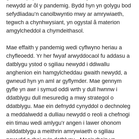
newydd ar ôl y pandemig. Bydd hyn yn golygu bod
sefydliadau’n canolbwyntio mwy ar amrywiaeth,
tegwch a chynhwysiant, yn ogystal â materion
amgylcheddol a chymdeithasol.
Mae effaith y pandemig wedi cyflwyno heriau a
chyfleoedd. Yr her fwyaf arwyddocaol fu addasu a
datblygu ystod o sgiliau newydd i ddiwallu
anghenion ein hamgylcheddau gwaith newydd, a
gwneud hyn yn aml ar gyflymder. Mae gennym
gyfle yn awr i symud oddi wrth y dull hwnnw i
ddatblygu dull mesuredig a mwy strategol o
ddatblygu. Mae ein defnydd cynyddol o dechnoleg
a meddalwedd a dulliau newydd o reoli a chefnogi
ein timau wedi amlygu’r angen i lawer ohonom
ailddatblygu a meithrin amrywiaeth o sgiliau