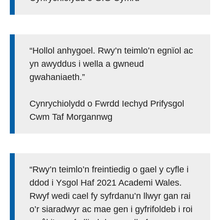
“Hollol anhygoel. Rwy’n teimlo’n egnïol ac
yn awyddus i wella a gwneud
gwahaniaeth.”
Cynrychiolydd o Fwrdd Iechyd Prifysgol
Cwm Taf Morgannwg
“Rwy’n teimlo’n freintiedig o gael y cyfle i
ddod i Ysgol Haf 2021 Academi Wales.
Rwyf wedi cael fy syfrdanu’n llwyr gan rai
o’r siaradwyr ac mae gen i gyfrifoldeb i roi