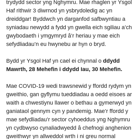
trydydd sector yng Nghymru. Mae rhaglen yr Ysgol
Haf rithwir 3 diwrnod yn ysbrydoledig ac yn
dreiddgar! Byddwch yn darganfod safbwyntiau a
syniadau newydd a fydd yn gwella eich sgiliau a’ch
gwybodaeth i ymgymryd â’r heriau y mae eich
sefydliadau’n eu hwynebu ar hyn o bryd.
Bydd yr Ysgol Haf yn cael ei chynnal o
ddydd
Mawrth, 28 Mehefin i ddydd Iau, 30 Mehefin.
Mae COVID-19 wedi trawsnewid y ffordd rydym yn
gweithio, gan gyflymu tueddiadau a oedd eisoes ar
waith a chwestiynu llawer o bethau a gymerwyd yn
ganiataol gennym cyn y pandemig. Mae’r ffordd y
mae sefydliadau’r sector cyhoeddus yng Nghymru
yn cydbwyso cynaliadwyedd â chefnogi anghenion
gweithwyr yn allweddol wrth i ni greu normal