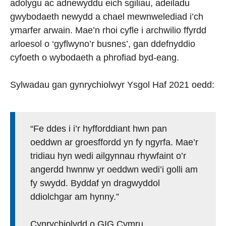
adolygu ac adnewyddu eich sgiliau, adeiladu
gwybodaeth newydd a chael mewnwelediad i’ch
ymarfer arwain. Mae’n rhoi cyfle i archwilio ffyrdd
arloesol o ‘gyflwyno’r busnes’, gan ddefnyddio
cyfoeth o wybodaeth a phrofiad byd-eang.
Sylwadau gan gynrychiolwyr Ysgol Haf 2021 oedd:
“Fe ddes i i’r hyfforddiant hwn pan
oeddwn ar groesffordd yn fy ngyrfa. Mae’r
tridiau hyn wedi ailgynnau rhywfaint o’r
angerdd hwnnw yr oeddwn wedi’i golli am
fy swydd. Byddaf yn dragwyddol
ddiolchgar am hynny.”
Cynrychiolydd o GIG Cymru