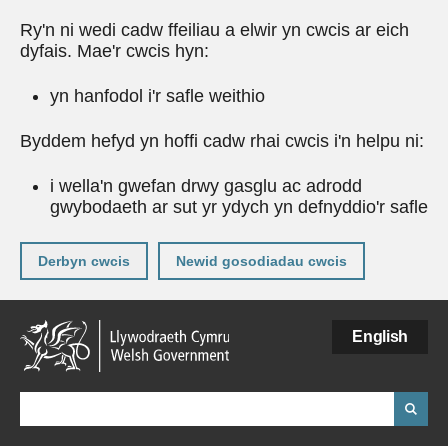
Ry'n ni wedi cadw ffeiliau a elwir yn cwcis ar eich
dyfais. Mae'r cwcis hyn:
yn hanfodol i'r safle weithio
Byddem hefyd yn hoffi cadw rhai cwcis i'n helpu ni:
i wella'n gwefan drwy gasglu ac adrodd
gwybodaeth ar sut yr ydych yn defnyddio'r safle
Derbyn cwcis
Newid gosodiadau cwcis
Neidio
English
i'r
prif
gynnwy