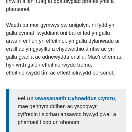
chwith allan’ tuag at ddatblygiad proffesiynol a
phersonol.
Waeth pa mor gymwys yw unigolyn, ni fydd yn
gallu cynnal llwyddiant oni bai ei fod yn gallu
arwain ei hun yn effeithiol, yn gallu dylanwadu ar
eraill ac ymgysylltu a chydweithio â nhw ac yn
gallu gwella ac adnewyddu ei allu. Mae’r elfennau
hyn wrth galon effeithiolrwydd trefnu,
effeithiolrwydd tîm ac effeithiolrwydd personol.
Fel
Un Gwasanaeth Cyhoeddus Cymru
,
mae gennym ddiben ac ysgogwyr
cyffredin i sicrhau ansawdd bywyd gwell a
pharhaol i bob un ohonom.