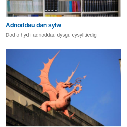
Adnoddau dan sylw
Dod o hyd i adnoddau dysgu cysylltiedig