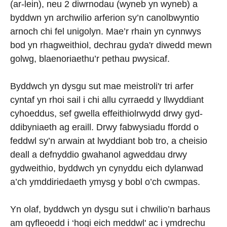
(ar-lein), neu 2 diwrnodau (wyneb yn wyneb) a
byddwn yn archwilio arferion sy’n canolbwyntio
arnoch chi fel unigolyn. Mae’r rhain yn cynnwys
bod yn rhagweithiol, dechrau gyda'r diwedd mewn
golwg, blaenoriaethu’r pethau pwysicaf.
Byddwch yn dysgu sut mae meistroli'r tri arfer
cyntaf yn rhoi sail i chi allu cyrraedd y llwyddiant
cyhoeddus, sef gwella effeithiolrwydd drwy gyd-
ddibyniaeth ag eraill. Drwy fabwysiadu ffordd o
feddwl sy’n arwain at lwyddiant bob tro, a cheisio
deall a defnyddio gwahanol agweddau drwy
gydweithio, byddwch yn cynyddu eich dylanwad
a’ch ymddiriedaeth ymysg y bobl o’ch cwmpas.
Yn olaf, byddwch yn dysgu sut i chwilio’n barhaus
am gyfleoedd i ‘hogi eich meddwl' ac i ymdrechu