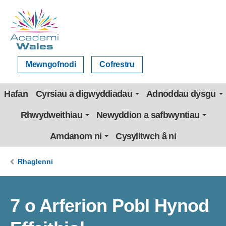
Mewngofnodi
Cofrestru
Hafan
Cyrsiau a digwyddiadau
Adnoddau dysgu
Rhwydweithiau
Newyddion a safbwyntiau
Amdanom ni
Cysylltwch â ni
Rhaglenni
7 o Arferion Pobl Hynod