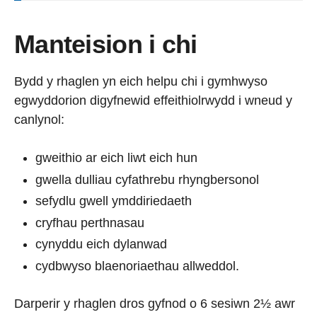
Manteision i chi
Bydd y rhaglen yn eich helpu chi i gymhwyso
egwyddorion digyfnewid effeithiolrwydd i wneud y
canlynol:
gweithio ar eich liwt eich hun
gwella dulliau cyfathrebu rhyngbersonol
sefydlu gwell ymddiriedaeth
cryfhau perthnasau
cynyddu eich dylanwad
cydbwyso blaenoriaethau allweddol.
Darperir y rhaglen dros gyfnod o 6 sesiwn 2½ awr