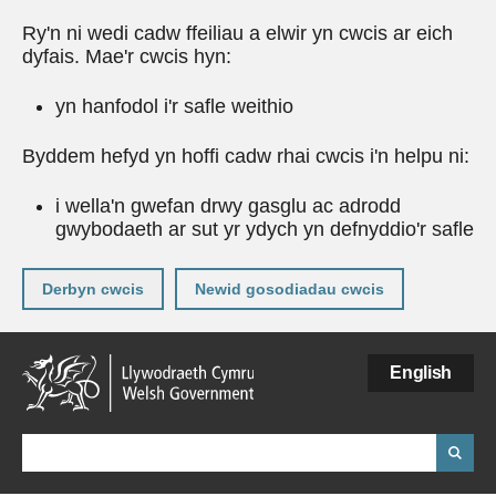
Ry'n ni wedi cadw ffeiliau a elwir yn cwcis ar eich
dyfais. Mae'r cwcis hyn:
yn hanfodol i'r safle weithio
Byddem hefyd yn hoffi cadw rhai cwcis i'n helpu ni:
i wella'n gwefan drwy gasglu ac adrodd
gwybodaeth ar sut yr ydych yn defnyddio'r safle
Derbyn cwcis
Newid gosodiadau cwcis
Neidio
English
i'r
prif
gynnwy