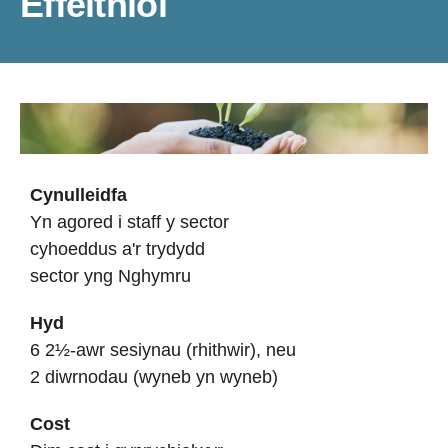
Effeithiol
Cynulleidfa
Yn agored i staff y sector
cyhoeddus a'r trydydd
sector yng Nghymru
Hyd
6 2½-awr sesiynau (rhithwir), neu
2 diwrnodau (wyneb yn wyneb)
Cost