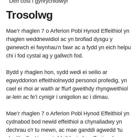
Dim cost i gynrychiolwyr
Trosolwg
Mae’r rhaglen 7 o Arferion Pobl Hynod Effeithiol yn
rhaglen weddnewidiol ac yn brofiad dysgu y
gwnewch ei fwynhau’n fawr ac a fydd yn eich helpu
chi i fod cystal ag y gallwch fod.
Bydd y rhaglen hon, sydd wedi ei seilio ar
egwyddorion effeithiolrwydd personol profedig, yn
cael ei rhoi ar waith ar ffurf gweithdy rhyngweithiol
ar-lein ac fe’i cynigir i unigolion ac i dimau.
Mae’r rhaglen 7 o Arferion Pobl Hynod Effeithiol yn
cydnabod bod newid effeithiol a chynaliadwy yn
dechrau o'r tu mewn, ac mae ganddi agwedd 'tu