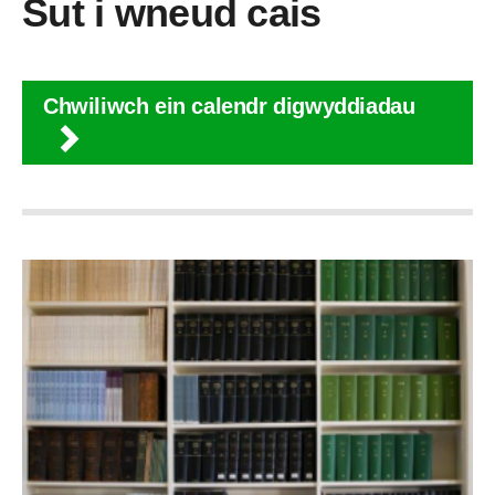
Sut i wneud cais
Chwiliwch ein calendr digwyddiadau