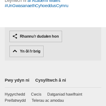
Dilynwch ni
ar Academi Wales
#UnGwasanaethCyhoeddusCymru
Rhannu’r dudalen hon
Yn ôl i'r brig
Pwy ydyn ni
Cysylltwch â ni
Hygyrchedd
Cwcis
Datganiad hawlfraint
Preifatrwydd
Telerau ac amodau