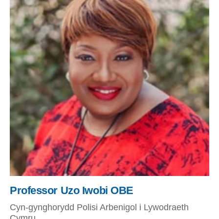
Professor Uzo Iwobi OBE
Cyn-gynghorydd Polisi Arbenigol i Lywodraeth
Cymru