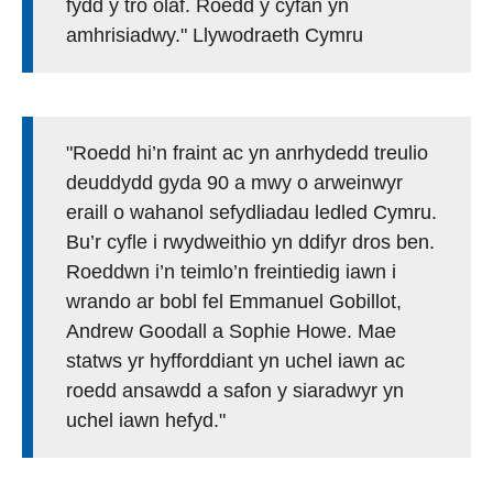
fydd y tro olaf. Roedd y cyfan yn
amhrisiadwy." Llywodraeth Cymru
"Roedd hi’n fraint ac yn anrhydedd treulio
deuddydd gyda 90 a mwy o arweinwyr
eraill o wahanol sefydliadau ledled Cymru.
Bu’r cyfle i rwydweithio yn ddifyr dros ben.
Roeddwn i’n teimlo’n freintiedig iawn i
wrando ar bobl fel Emmanuel Gobillot,
Andrew Goodall a Sophie Howe. Mae
statws yr hyfforddiant yn uchel iawn ac
roedd ansawdd a safon y siaradwyr yn
uchel iawn hefyd."