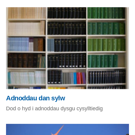
Adnoddau dan sylw
Dod o hyd i adnoddau dysgu cysylltiedig