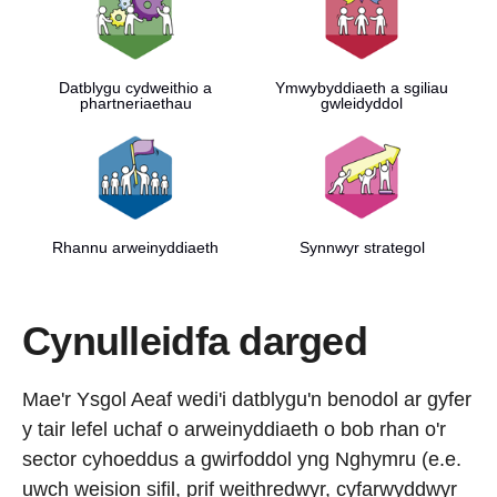
Datblygu cydweithio a
Ymwybyddiaeth a sgiliau
phartneriaethau
gwleidyddol
Rhannu arweinyddiaeth
Synnwyr strategol
Cynulleidfa darged
Mae'r Ysgol Aeaf wedi'i datblygu'n benodol ar gyfer
y tair lefel uchaf o arweinyddiaeth o bob rhan o'r
sector cyhoeddus a gwirfoddol yng Nghymru (e.e.
uwch weision sifil, prif weithredwyr, cyfarwyddwyr