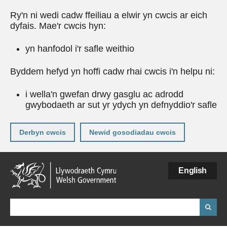
Ry'n ni wedi cadw ffeiliau a elwir yn cwcis ar eich
dyfais. Mae'r cwcis hyn:
yn hanfodol i'r safle weithio
Byddem hefyd yn hoffi cadw rhai cwcis i'n helpu ni:
i wella'n gwefan drwy gasglu ac adrodd
gwybodaeth ar sut yr ydych yn defnyddio'r safle
Derbyn cwcis
Newid gosodiadau cwcis
Neidio
English
i'r
prif
gynnwy