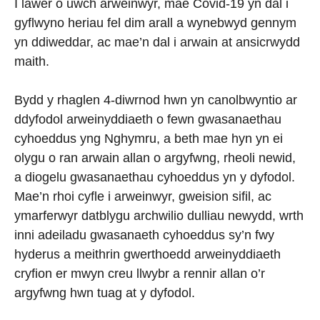
I lawer o uwch arweinwyr, mae Covid-19 yn dal i
gyflwyno heriau fel dim arall a wynebwyd gennym
yn ddiweddar, ac mae’n dal i arwain at ansicrwydd
maith.
Bydd y rhaglen 4-diwrnod hwn yn canolbwyntio ar
ddyfodol arweinyddiaeth o fewn gwasanaethau
cyhoeddus yng Nghymru, a beth mae hyn yn ei
olygu o ran arwain allan o argyfwng, rheoli newid,
a diogelu gwasanaethau cyhoeddus yn y dyfodol.
Mae’n rhoi cyfle i arweinwyr, gweision sifil, ac
ymarferwyr datblygu archwilio dulliau newydd, wrth
inni adeiladu gwasanaeth cyhoeddus sy’n fwy
hyderus a meithrin gwerthoedd arweinyddiaeth
cryfion er mwyn creu llwybr a rennir allan o’r
argyfwng hwn tuag at y dyfodol.