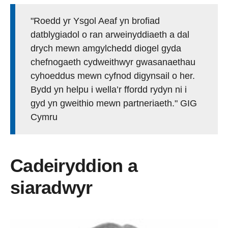
"Roedd yr Ysgol Aeaf yn brofiad
datblygiadol o ran arweinyddiaeth a dal
drych mewn amgylchedd diogel gyda
chefnogaeth cydweithwyr gwasanaethau
cyhoeddus mewn cyfnod digynsail o her.
Bydd yn helpu i wella’r ffordd rydyn ni i
gyd yn gweithio mewn partneriaeth." GIG
Cymru
Cadeiryddion a
siaradwyr