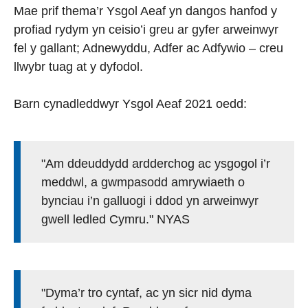
Mae prif thema’r Ysgol Aeaf yn dangos hanfod y
profiad rydym yn ceisio’i greu ar gyfer arweinwyr
fel y gallant; Adnewyddu, Adfer ac Adfywio – creu
llwybr tuag at y dyfodol.
Barn cynadleddwyr Ysgol Aeaf 2021 oedd:
"Am ddeuddydd ardderchog ac ysgogol i’r
meddwl, a gwmpasodd amrywiaeth o
bynciau i’n galluogi i ddod yn arweinwyr
gwell ledled Cymru." NYAS
"Dyma’r tro cyntaf, ac yn sicr nid dyma