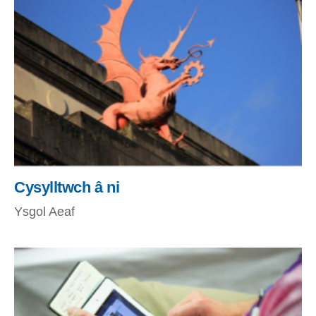
Cysylltwch â ni
Ysgol Aeaf