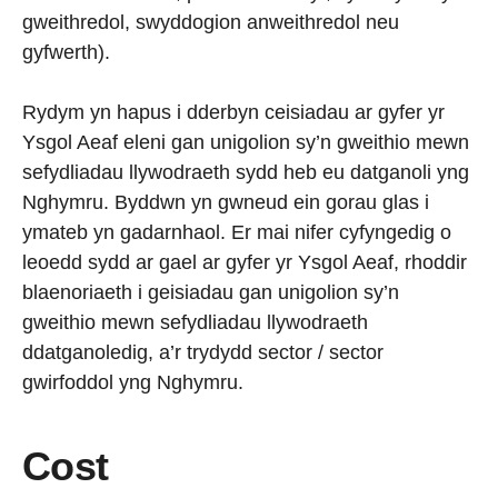
gweithredol, swyddogion anweithredol neu
gyfwerth).
Rydym yn hapus i dderbyn ceisiadau ar gyfer yr
Ysgol Aeaf eleni gan unigolion sy’n gweithio mewn
sefydliadau llywodraeth sydd heb eu datganoli yng
Nghymru. Byddwn yn gwneud ein gorau glas i
ymateb yn gadarnhaol. Er mai nifer cyfyngedig o
leoedd sydd ar gael ar gyfer yr Ysgol Aeaf, rhoddir
blaenoriaeth i geisiadau gan unigolion sy’n
gweithio mewn sefydliadau llywodraeth
ddatganoledig, a’r trydydd sector / sector
gwirfoddol yng Nghymru.
Cost