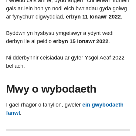
I wneud cais am le, bydd angen i chi lenwi’r ffurflen
gais ar-lein hon yn nodi eich bwriadau gyda golwg
ar fynychu'r digwyddiad,
erbyn 11 Ionawr 2022
.
Byddwn yn hysbysu ymgeiswyr a ydynt wedi
derbyn lle ai peidio
erbyn 15 Ionawr 2022
.
Ni dderbynnir ceisiadau ar gyfer Ysgol Aeaf 2022
bellach.
Mwy o wybodaeth
I gael rhagor o fanylion, gweler
ein gwybodaeth
fanwl
.