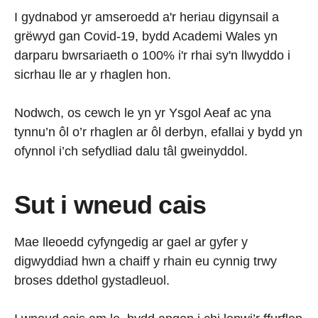
I gydnabod yr amseroedd a'r heriau digynsail a
grëwyd gan Covid-19, bydd Academi Wales yn
darparu bwrsariaeth o 100% i'r rhai sy'n llwyddo i
sicrhau lle ar y rhaglen hon.
Nodwch, os cewch le yn yr Ysgol Aeaf ac yna
tynnu’n ôl o’r rhaglen ar ôl derbyn, efallai y bydd yn
ofynnol i’ch sefydliad dalu tâl gweinyddol.
Sut i wneud cais
Mae lleoedd cyfyngedig ar gael ar gyfer y
digwyddiad hwn a chaiff y rhain eu cynnig trwy
broses ddethol gystadleuol.