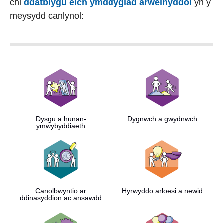
chi
ddatblygu eich ymddygiad arweinyddol
yn y
meysydd canlynol:
Dysgu a hunan-
Dygnwch a gwydnwch
ymwybyddiaeth
Canolbwyntio ar
Hyrwyddo arloesi a newid
ddinasyddion ac ansawdd