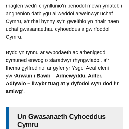
rhaglen wedi’i chynllunio’n benodol mewn ymateb i
anghenion datblygu allweddol arweinwyr uchaf
Cymru, a’r rhai hynny sy’n gweithio yn nhair haen
uchaf gwasanaethau cyhoeddus a gwirfoddol
Cymru.
Bydd yn tynnu ar wybodaeth ac arbenigedd
cymuned enwog o siaradwyr rhyngwladol, a’r
thema gyffredinol ar gyfer yr Ysgol Aeaf eleni
yw
‘Arwain i Bawb – Adnewyddu, Adfer,
Adfywio – llwybr tuag at y dyfodol sy’n dod i’r
amlwg’
.
Un Gwasanaeth Cyhoeddus
Cymru