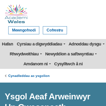
Mewngofnodi
Cofrestru
Hafan
Cyrsiau a digwyddiadau
Adnoddau dysgu
Rhwydweithiau
Newyddion a safbwyntiau
Amdanom ni
Cysylltwch â ni
Cynadleddau ac ysgolion
Ysgol Aeaf Arweinwyr