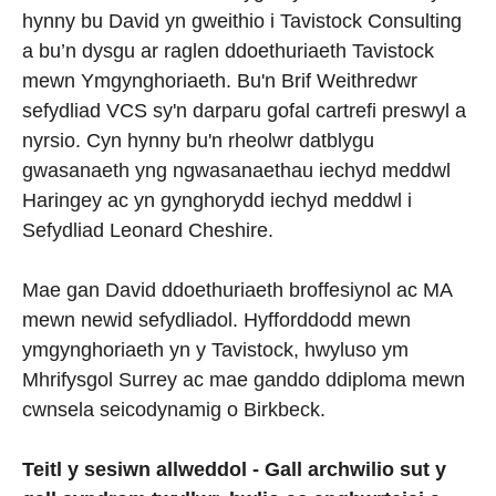
hynny bu David yn gweithio i Tavistock Consulting
a bu’n dysgu ar raglen ddoethuriaeth Tavistock
mewn Ymgynghoriaeth. Bu'n Brif Weithredwr
sefydliad VCS sy'n darparu gofal cartrefi preswyl a
nyrsio. Cyn hynny bu'n rheolwr datblygu
gwasanaeth yng ngwasanaethau iechyd meddwl
Haringey ac yn gynghorydd iechyd meddwl i
Sefydliad Leonard Cheshire.
Mae gan David ddoethuriaeth broffesiynol ac MA
mewn newid sefydliadol. Hyfforddodd mewn
ymgynghoriaeth yn y Tavistock, hwyluso ym
Mhrifysgol Surrey ac mae ganddo ddiploma mewn
cwnsela seicodynamig o Birkbeck.
Teitl y sesiwn allweddol - Gall archwilio sut y