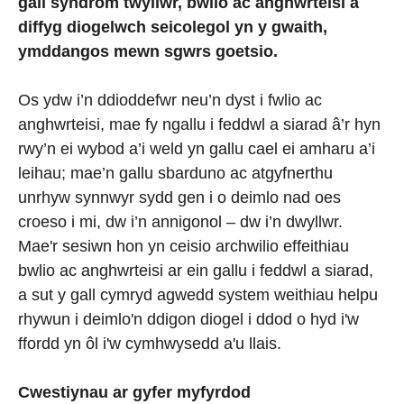
gall syndrom twyllwr, bwlio ac anghwrteisi a
diffyg diogelwch seicolegol yn y gwaith,
ymddangos mewn sgwrs goetsio.
Os ydw i’n ddioddefwr neu’n dyst i fwlio ac
anghwrteisi, mae fy ngallu i feddwl a siarad â’r hyn
rwy’n ei wybod a’i weld yn gallu cael ei amharu a’i
leihau; mae’n gallu sbarduno ac atgyfnerthu
unrhyw synnwyr sydd gen i o deimlo nad oes
croeso i mi, dw i’n annigonol – dw i’n dwyllwr.
Mae'r sesiwn hon yn ceisio archwilio effeithiau
bwlio ac anghwrteisi ar ein gallu i feddwl a siarad,
a sut y gall cymryd agwedd system weithiau helpu
rhywun i deimlo'n ddigon diogel i ddod o hyd i'w
ffordd yn ôl i'w cymhwysedd a'u llais.
Cwestiynau ar gyfer myfyrdod