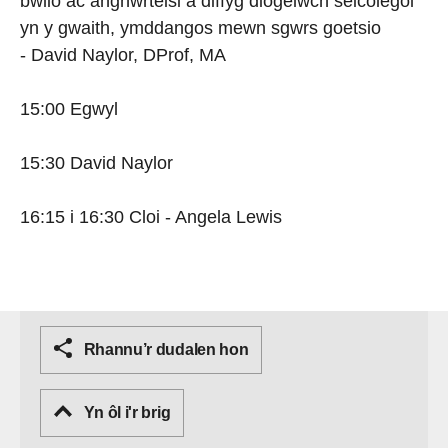
bwlio ac anghwrteisi a diffyg diogelwch seicolegol
yn y gwaith, ymddangos mewn sgwrs goetsio
- David Naylor, DProf, MA
15:00 Egwyl
15:30 David Naylor
16:15 i 16:30 Cloi - Angela Lewis
Rhannu’r dudalen hon
Yn ôl i'r brig