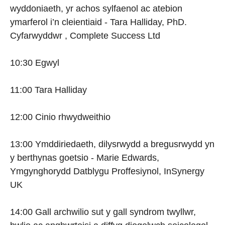
wyddoniaeth, yr achos sylfaenol ac atebion
ymarferol i’n cleientiaid - Tara Halliday, PhD.
Cyfarwyddwr , Complete Success Ltd
10:30 Egwyl
11:00 Tara Halliday
12:00 Cinio rhwydweithio
13:00 Ymddiriedaeth, dilysrwydd a bregusrwydd yn
y berthynas goetsio - Marie Edwards,
Ymgynghorydd Datblygu Proffesiynol, InSynergy
UK
14:00 Gall archwilio sut y gall syndrom twyllwr,