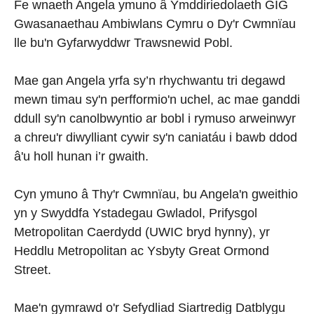
Fe wnaeth Angela ymuno â Ymddiriedolaeth GIG
Gwasanaethau Ambiwlans Cymru o Dy'r Cwmnïau
lle bu'n Gyfarwyddwr Trawsnewid Pobl.
Mae gan Angela yrfa sy’n rhychwantu tri degawd
mewn timau sy'n perfformio'n uchel, ac mae ganddi
ddull sy'n canolbwyntio ar bobl i rymuso arweinwyr
a chreu'r diwylliant cywir sy'n caniatáu i bawb ddod
â'u holl hunan i’r gwaith.
Cyn ymuno â Thy'r Cwmnïau, bu Angela'n gweithio
yn y Swyddfa Ystadegau Gwladol, Prifysgol
Metropolitan Caerdydd (UWIC bryd hynny), yr
Heddlu Metropolitan ac Ysbyty Great Ormond
Street.
Mae'n gymrawd o'r Sefydliad Siartredig Datblygu