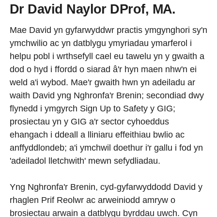
Dr David Naylor DProf, MA.
Mae David yn gyfarwyddwr practis ymgynghori sy'n
ymchwilio ac yn datblygu ymyriadau ymarferol i
helpu pobl i wrthsefyll cael eu tawelu yn y gwaith a
dod o hyd i ffordd o siarad â'r hyn maen nhw'n ei
weld a'i wybod. Mae'r gwaith hwn yn adeiladu ar
waith David yng Nghronfa'r Brenin; secondiad dwy
flynedd i ymgyrch Sign Up to Safety y GIG;
prosiectau yn y GIG a'r sector cyhoeddus
ehangach i ddeall a lliniaru effeithiau bwlio ac
anffyddlondeb; a'i ymchwil doethur i'r gallu i fod yn
'adeiladol lletchwith' mewn sefydliadau.
Yng Nghronfa'r Brenin, cyd-gyfarwyddodd David y
rhaglen Prif Reolwr ac arweiniodd amryw o
brosiectau arwain a datblygu byrddau uwch. Cyn