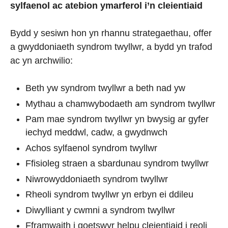
sylfaenol ac atebion ymarferol i’n cleientiaid
Bydd y sesiwn hon yn rhannu strategaethau, offer
a gwyddoniaeth syndrom twyllwr, a bydd yn trafod
ac yn archwilio:
Beth yw syndrom twyllwr a beth nad yw
Mythau a chamwybodaeth am syndrom twyllwr
Pam mae syndrom twyllwr yn bwysig ar gyfer
iechyd meddwl, cadw, a gwydnwch
Achos sylfaenol syndrom twyllwr
Ffisioleg straen a sbardunau syndrom twyllwr
Niwrowyddoniaeth syndrom twyllwr
Rheoli syndrom twyllwr yn erbyn ei ddileu
Diwylliant y cwmni a syndrom twyllwr
Fframwaith i goetswyr helpu cleientiaid i reoli