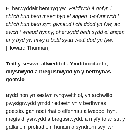
Ei harwyddair benthyg yw
"Peidiwch â gofyn i
chi'ch hun beth mae'r byd ei angen. Gofynnwch i
chi'ch hun beth sy'n gwneud i chi ddod yn fyw, ac
ewch i wneud hynny, oherwydd beth sydd ei angen
ar y byd yw mwy o bobl sydd wedi dod yn fyw."
[Howard Thurman]
Teitl y sesiwn allweddol - Ymddiriedaeth,
dilysrwydd a bregusrwydd yn y berthynas
goetsio
Bydd hon yn sesiwn ryngweithiol, yn archwilio
pwysigrwydd ymddiriedaeth yn y berthynas
goetsio, gan nodi rhai o elfennau allweddol hyn,
megis dilysrwydd a bregusrwydd, a myfyrio ar sut y
gallai ein profiad ein hunain o syndrom twyllwr