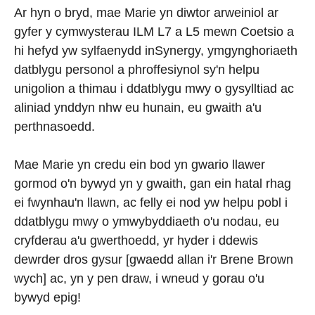
Ar hyn o bryd, mae Marie yn diwtor arweiniol ar
gyfer y cymwysterau ILM L7 a L5 mewn Coetsio a
hi hefyd yw sylfaenydd inSynergy, ymgynghoriaeth
datblygu personol a phroffesiynol sy'n helpu
unigolion a thimau i ddatblygu mwy o gysylltiad ac
aliniad ynddyn nhw eu hunain, eu gwaith a'u
perthnasoedd.
Mae Marie yn credu ein bod yn gwario llawer
gormod o'n bywyd yn y gwaith, gan ein hatal rhag
ei fwynhau'n llawn, ac felly ei nod yw helpu pobl i
ddatblygu mwy o ymwybyddiaeth o'u nodau, eu
cryfderau a'u gwerthoedd, yr hyder i ddewis
dewrder dros gysur [gwaedd allan i'r Brene Brown
wych] ac, yn y pen draw, i wneud y gorau o'u
bywyd epig!