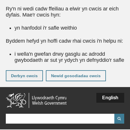
Ry'n ni wedi cadw ffeiliau a elwir yn cwcis ar eich
dyfais. Mae'r cwcis hyn:
yn hanfodol i'r safle weithio
Byddem hefyd yn hoffi cadw rhai cwcis i'n helpu ni:
i wella'n gwefan drwy gasglu ac adrodd
gwybodaeth ar sut yr ydych yn defnyddio'r safle
Derbyn cwcis
Newid gosodiadau cwcis
Neidio
English
i'r
prif
gynnwy