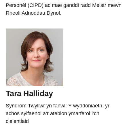
Personél (CIPD) ac mae ganddi radd Meistr mewn
Rheoli Adnoddau Dynol.
Tara Halliday
Syndrom Twyllwr yn fanwl: Y wyddoniaeth, yr
achos sylfaenol a’r atebion ymarferol i’ch
cleientiaid