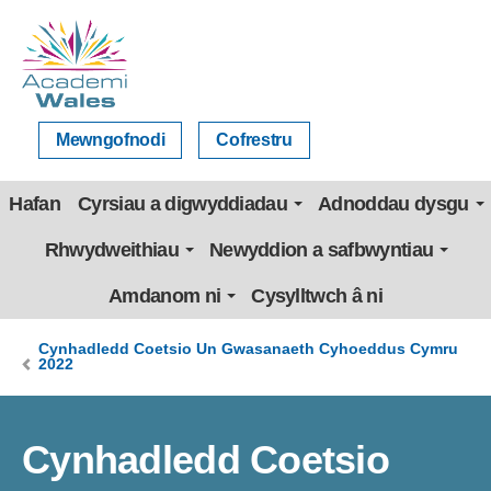
Mewngofnodi
Cofrestru
Hafan
Cyrsiau a digwyddiadau
Adnoddau dysgu
Rhwydweithiau
Newyddion a safbwyntiau
Amdanom ni
Cysylltwch â ni
Cynhadledd Coetsio Un Gwasanaeth Cyhoeddus Cymru
2022
Cynhadledd Coetsio