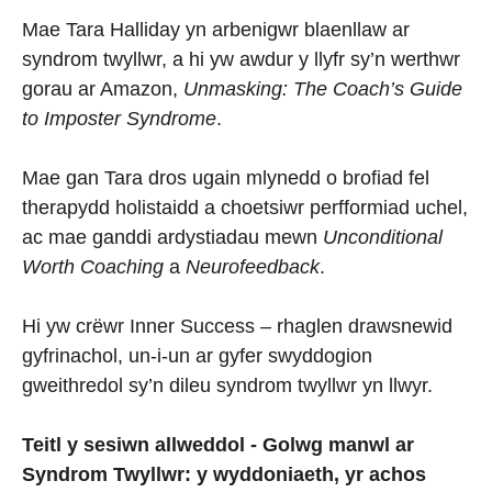
Mae Tara Halliday yn arbenigwr blaenllaw ar
syndrom twyllwr, a hi yw awdur y llyfr sy’n werthwr
gorau ar Amazon,
Unmasking: The Coach’s Guide
to Imposter Syndrome
.
Mae gan Tara dros ugain mlynedd o brofiad fel
therapydd holistaidd a choetsiwr perfformiad uchel,
ac mae ganddi ardystiadau mewn
Unconditional
Worth Coaching
a
Neurofeedback
.
Hi yw crëwr Inner Success – rhaglen drawsnewid
gyfrinachol, un-i-un ar gyfer swyddogion
gweithredol sy’n dileu syndrom twyllwr yn llwyr.
Teitl y sesiwn allweddol - Golwg manwl ar
Syndrom Twyllwr: y wyddoniaeth, yr achos