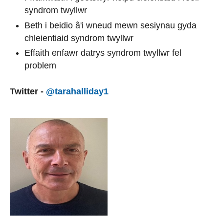
syndrom twyllwr
Beth i beidio â'i wneud mewn sesiynau gyda
chleientiaid syndrom twyllwr
Effaith enfawr datrys syndrom twyllwr fel
problem
Twitter -
@tarahalliday1