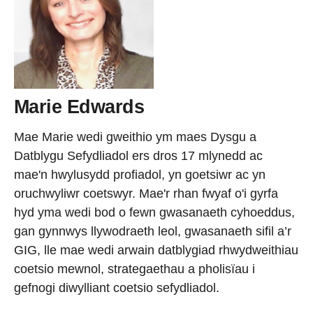
Marie Edwards
Mae Marie wedi gweithio ym maes Dysgu a
Datblygu Sefydliadol ers dros 17 mlynedd ac
mae'n hwylusydd profiadol, yn goetsiwr ac yn
oruchwyliwr coetswyr. Mae'r rhan fwyaf o'i gyrfa
hyd yma wedi bod o fewn gwasanaeth cyhoeddus,
gan gynnwys llywodraeth leol, gwasanaeth sifil a’r
GIG, lle mae wedi arwain datblygiad rhwydweithiau
coetsio mewnol, strategaethau a pholisïau i
gefnogi diwylliant coetsio sefydliadol.