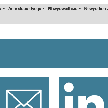
u
Adnoddau dysgu
Rhwydweithiau
Newyddion a