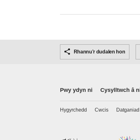
Rhannu’r dudalen hon
Pwy ydyn ni
Cysylltwch â n
Hygyrchedd
Cwcis
Datganiad 