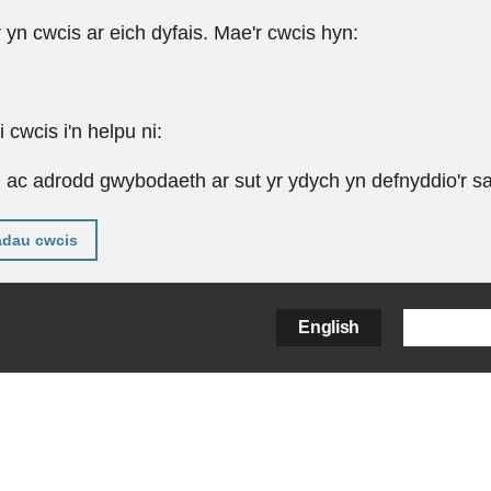
r yn cwcis ar eich dyfais. Mae'r cwcis hyn:
cwcis i'n helpu ni:
u ac adrodd gwybodaeth ar sut yr ydych yn defnyddio'r sa
adau cwcis
English