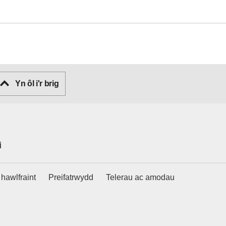
Yn ôl i'r brig
i
hawlfraint
Preifatrwydd
Telerau ac amodau