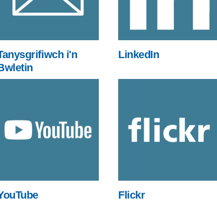
Tanysgrifiwch i'n
LinkedIn
Bwletin
YouTube
Flickr