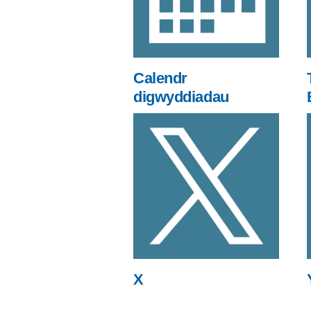
Calendr
digwyddiadau
X