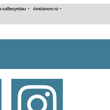
 safbwyntiau
Amdanom ni