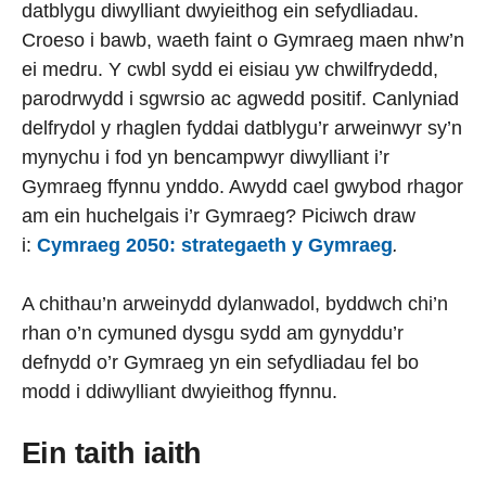
datblygu diwylliant dwyieithog ein sefydliadau.
Croeso i bawb, waeth faint o Gymraeg maen nhw’n
ei medru. Y cwbl sydd ei eisiau yw chwilfrydedd,
parodrwydd i sgwrsio ac agwedd positif. Canlyniad
delfrydol y rhaglen fyddai datblygu’r arweinwyr sy’n
mynychu i fod yn bencampwyr diwylliant i’r
Gymraeg ffynnu ynddo. Awydd cael gwybod rhagor
am ein huchelgais i’r Gymraeg? Piciwch draw
i:
Cymraeg 2050: strategaeth y Gymraeg
.
A chithau’n arweinydd dylanwadol, byddwch chi’n
rhan o’n cymuned dysgu sydd am gynyddu’r
defnydd o’r Gymraeg yn ein sefydliadau fel bo
modd i ddiwylliant dwyieithog ffynnu.
Ein taith iaith