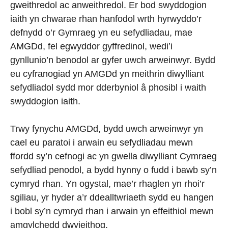
gweithredol ac anweithredol. Er bod swyddogion
iaith yn chwarae rhan hanfodol wrth hyrwyddo’r
defnydd o’r Gymraeg yn eu sefydliadau, mae
AMGDd, fel egwyddor gyffredinol, wedi’i
gynllunio’n benodol ar gyfer uwch arweinwyr. Bydd
eu cyfranogiad yn AMGDd yn meithrin diwylliant
sefydliadol sydd mor dderbyniol â phosibl i waith
swyddogion iaith.
Trwy fynychu AMGDd, bydd uwch arweinwyr yn
cael eu paratoi i arwain eu sefydliadau mewn
ffordd sy’n cefnogi ac yn gwella diwylliant Cymraeg
sefydliad penodol, a bydd hynny o fudd i bawb sy’n
cymryd rhan. Yn ogystal, mae’r rhaglen yn rhoi’r
sgiliau, yr hyder a’r ddealltwriaeth sydd eu hangen
i bobl sy’n cymryd rhan i arwain yn effeithiol mewn
amgylchedd dwyieithog.