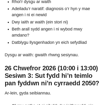
Rhoi’r dysgu ar waith
Adeiladu’r naratif: diagnosis o’r hyn y mae
angen i ni ei newid
Dwy iaith ar waith (ein stori ni)
Beth arall sydd angen i ni wybod mwy
amdano?
Datblygu llysgenhadon yn eich sefydliad
Dysgu ar waith: gwaith rhwng sesiynau.
26 Chwefror 2026 (10:00 i 13:00)
Sesiwn 3: Sut fydd hi’n teimlo
pan fyddwn ni’n cyrraedd 2050?
Ar-lein, gyda seibiannau.