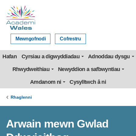
Mewngofnodi
Cofrestru
Hafan
Cyrsiau a digwyddiadau
Adnoddau dysgu
Rhwydweithiau
Newyddion a safbwyntiau
Amdanom ni
Cysylltwch â ni
Rhaglenni
Arwain mewn Gwlad