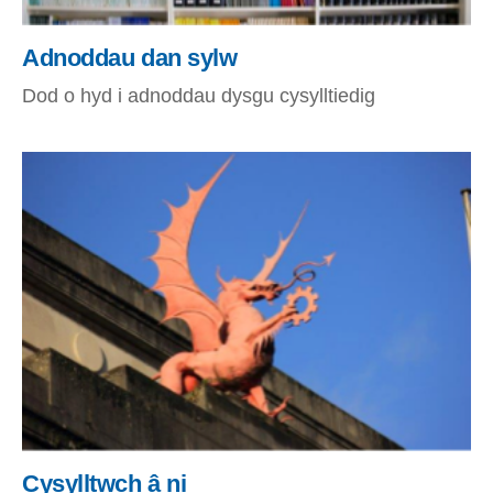
Adnoddau dan sylw
Dod o hyd i adnoddau dysgu cysylltiedig
Cysylltwch â ni