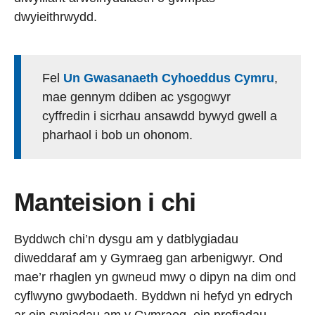
dwyieithrwydd.
Fel
Un Gwasanaeth Cyhoeddus Cymru
,
mae gennym ddiben ac ysgogwyr
cyffredin i sicrhau ansawdd bywyd gwell a
pharhaol i bob un ohonom.
Manteision i chi
Byddwch chi’n dysgu am y datblygiadau
diweddaraf am y Gymraeg gan arbenigwyr. Ond
mae’r rhaglen yn gwneud mwy o dipyn na dim ond
cyflwyno gwybodaeth. Byddwn ni hefyd yn edrych
ar ein syniadau am y Gymraeg, ein profiadau