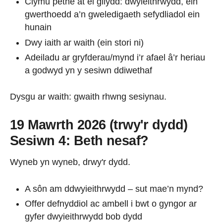
Clymu pethe at ei gilydd: dwyieithrwydd, ein
gwerthoedd a’n gweledigaeth sefydliadol ein
hunain
Dwy iaith ar waith (ein stori ni)
Adeiladu ar gryfderau/mynd i’r afael â’r heriau
a godwyd yn y sesiwn ddiwethaf
Dysgu ar waith: gwaith rhwng sesiynau.
19 Mawrth 2026 (trwy'r dydd)
Sesiwn 4: Beth nesaf?
Wyneb yn wyneb, drwy'r dydd.
A sôn am ddwyieithrwydd – sut mae’n mynd?
Offer defnyddiol ac ambell i bwt o gyngor ar
gyfer dwyieithrwydd bob dydd