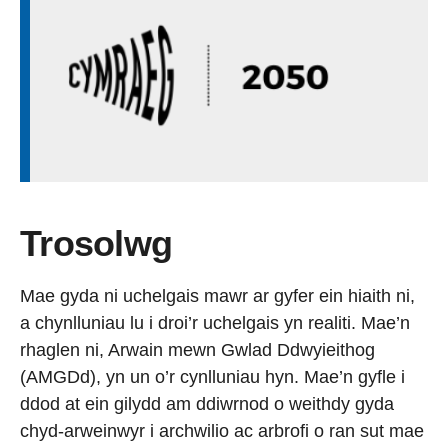
Trosolwg
Mae gyda ni uchelgais mawr ar gyfer ein hiaith ni,
a chynlluniau lu i droi’r uchelgais yn realiti. Mae’n
rhaglen ni, Arwain mewn Gwlad Ddwyieithog
(AMGDd), yn un o’r cynlluniau hyn. Mae’n gyfle i
ddod at ein gilydd am ddiwrnod o weithdy gyda
chyd-arweinwyr i archwilio ac arbrofi o ran sut mae