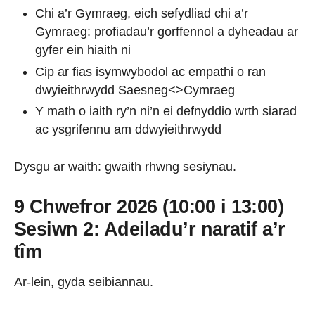
Chi a’r Gymraeg, eich sefydliad chi a’r
Gymraeg: profiadau’r gorffennol a dyheadau ar
gyfer ein hiaith ni
Cip ar fias isymwybodol ac empathi o ran
dwyieithrwydd Saesneg<>Cymraeg
Y math o iaith ry’n ni’n ei defnyddio wrth siarad
ac ysgrifennu am ddwyieithrwydd
Dysgu ar waith: gwaith rhwng sesiynau.
9 Chwefror 2026 (10:00 i 13:00)
Sesiwn 2: Adeiladu’r naratif a’r
tîm
Ar-lein, gyda seibiannau.