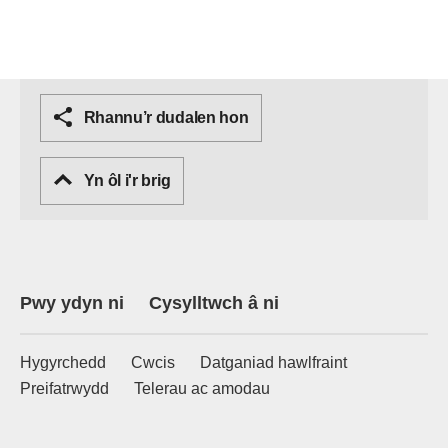
Rhannu’r dudalen hon
Yn ôl i'r brig
Pwy ydyn ni
Cysylltwch â ni
Hygyrchedd
Cwcis
Datganiad hawlfraint
Preifatrwydd
Telerau ac amodau