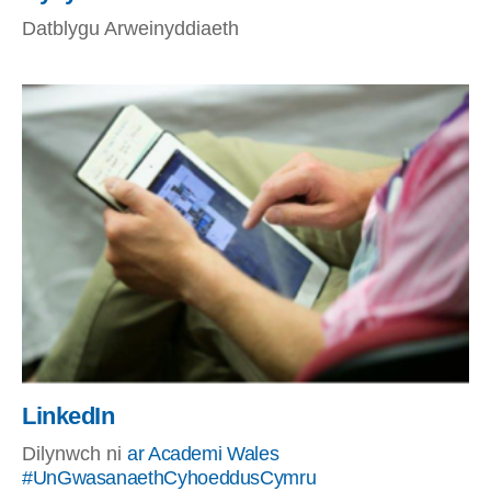
Datblygu Arweinyddiaeth
LinkedIn
Dilynwch ni
ar Academi Wales
#UnGwasanaethCyhoeddusCymru