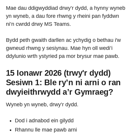
Mae dau ddigwyddiad drwy’r dydd, a hynny wyneb
yn wyneb, a dau fore rhwng y rheini pan fyddwn
ni’n cwrdd drwy MS Teams.
Bydd peth gwaith darllen ac ychydig o bethau i'w
gwneud rhwng y sesiynau. Mae hyn oll wedi’i
ddylunio wrth ystyried pa mor brysur mae pawb.
15 Ionawr 2026 (trwy'r dydd)
Sesiwn 1: Ble ry’n ni arni o ran
dwyieithrwydd a’r Gymraeg?
W
yneb yn wyneb, drwy’r dydd.
Dod i adnabod ein gilydd
Rhannu lle mae pawb arni