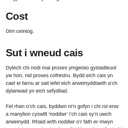
Cost
Dim ceiniog.
Sut i wneud cais
Dylech chi nodi mai proses ymgeisio gystadleuol
yw hon, nid proses cofrestru. Bydd eich cais yn
cael ei farnu ar sail lefel eich arweinyddiaeth a’ch
dylanwad yn eich sefydliad.
Fel rhan o’ch cais, byddwn ni’n gofyn i chi roi enw
a manylion cyswllt ‘noddwr’ i’ch cais sy’n uwch
arweinydd. Rhaid wrth noddwr o’r fath er mwyn