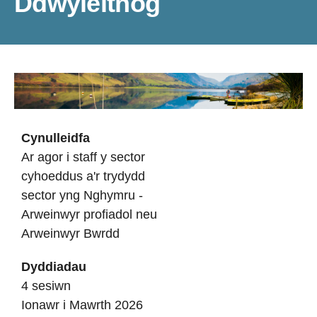
Ddwyieithog
Cynulleidfa
Ar agor i staff y sector
cyhoeddus a'r trydydd
sector yng Nghymru -
Arweinwyr profiadol neu
Arweinwyr Bwrdd
Dyddiadau
4 sesiwn
Ionawr i Mawrth 2026