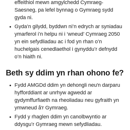
effeithiol mewn amgylchedd Cymraeg-
Saesneg, pa lefel bynnag o Gymraeg sydd
gyda ni.
Gyda’n gilydd, byddwn ni’n edrych ar syniadau
ymarferol i’n helpu ni i ‘wneud’ Cymraeg 2050
yn ein sefydliadau ac i fod yn rhan o’n
huchelgais cenedlaethol i gynyddu’r defnydd
o’n hiaith ni.
Beth sy ddim yn rhan ohono fe?
Fydd AMGDd ddim yn dehongli neu'n darparu
hyfforddiant ar unrhyw agwedd ar
gydymffurfiaeth na rheoliadau neu gyfraith yn
ymwneud â'r Gymraeg.
Fydd y rhaglen ddim yn canolbwyntio ar
ddysgu’r Gymraeg mewn sefydliadau.