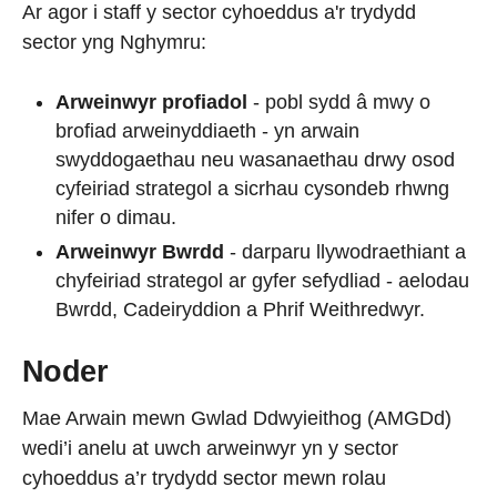
Ar agor i staff y sector cyhoeddus a'r trydydd
sector yng Nghymru:
Arweinwyr profiadol
- pobl sydd â mwy o
brofiad arweinyddiaeth - yn arwain
swyddogaethau neu wasanaethau drwy osod
cyfeiriad strategol a sicrhau cysondeb rhwng
nifer o dimau.
Arweinwyr Bwrdd
- darparu llywodraethiant a
chyfeiriad strategol ar gyfer sefydliad - aelodau
Bwrdd, Cadeiryddion a Phrif Weithredwyr.
Noder
Mae Arwain mewn Gwlad Ddwyieithog (AMGDd)
wedi’i anelu at uwch arweinwyr yn y sector
cyhoeddus a’r trydydd sector mewn rolau