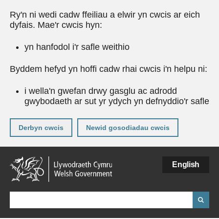
Ry'n ni wedi cadw ffeiliau a elwir yn cwcis ar eich
dyfais. Mae'r cwcis hyn:
yn hanfodol i'r safle weithio
Byddem hefyd yn hoffi cadw rhai cwcis i'n helpu ni:
i wella'n gwefan drwy gasglu ac adrodd
gwybodaeth ar sut yr ydych yn defnyddio'r safle
Derbyn cwcis
Newid gosodiadau cwcis
Neidio
English
i'r
prif
gynnwy