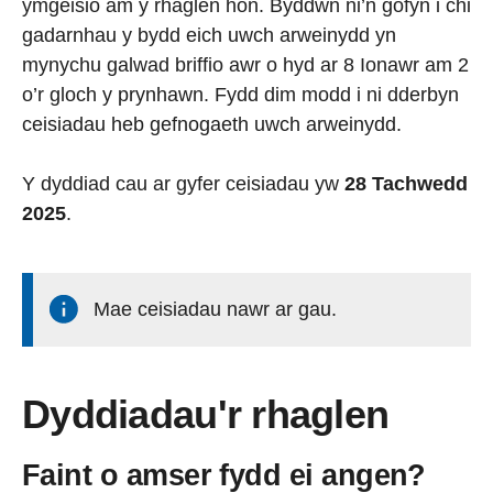
ymgeisio am y rhaglen hon. Byddwn ni’n gofyn i chi
gadarnhau y bydd eich uwch arweinydd yn
mynychu galwad briffio awr o hyd ar 8 Ionawr am 2
o’r gloch y prynhawn. Fydd dim modd i ni dderbyn
ceisiadau heb gefnogaeth uwch arweinydd.
Y dyddiad cau ar gyfer ceisiadau yw
28 Tachwedd
2025
.
Mae ceisiadau nawr ar gau.
Dyddiadau'r rhaglen
Faint o amser fydd ei angen?