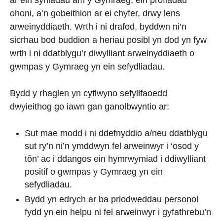
ohoni, a’n gobeithion ar ei chyfer, drwy lens
arweinyddiaeth. Wrth i ni drafod, byddwn ni’n
sicrhau bod buddion a heriau posibl yn dod yn fyw
wrth i ni ddatblygu’r diwylliant arweinyddiaeth o
gwmpas y Gymraeg yn ein sefydliadau.
Bydd y rhaglen yn cyflwyno sefyllfaoedd
dwyieithog go iawn gan ganolbwyntio ar:
Sut mae modd i ni ddefnyddio a/neu ddatblygu
sut ry’n ni’n ymddwyn fel arweinwyr i ‘osod y
tôn’ ac i ddangos ein hymrwymiad i ddiwylliant
positif o gwmpas y Gymraeg yn ein
sefydliadau.
Bydd yn edrych ar ba priodweddau personol
fydd yn ein helpu ni fel arweinwyr i gyfathrebu’n