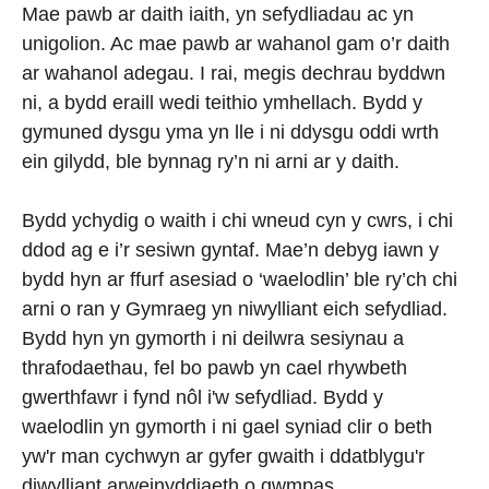
Mae pawb ar daith iaith, yn sefydliadau ac yn
unigolion. Ac mae pawb ar wahanol gam o’r daith
ar wahanol adegau. I rai, megis dechrau byddwn
ni, a bydd eraill wedi teithio ymhellach. Bydd y
gymuned dysgu yma yn lle i ni ddysgu oddi wrth
ein gilydd, ble bynnag ry’n ni arni ar y daith.
Bydd ychydig o waith i chi wneud cyn y cwrs, i chi
ddod ag e i’r sesiwn gyntaf. Mae’n debyg iawn y
bydd hyn ar ffurf asesiad o ‘waelodlin’ ble ry’ch chi
arni o ran y Gymraeg yn niwylliant eich sefydliad.
Bydd hyn yn gymorth i ni deilwra sesiynau a
thrafodaethau, fel bo pawb yn cael rhywbeth
gwerthfawr i fynd nôl i'w sefydliad. Bydd y
waelodlin yn gymorth i ni gael syniad clir o beth
yw'r man cychwyn ar gyfer gwaith i ddatblygu'r
diwylliant arweinyddiaeth o gwmpas