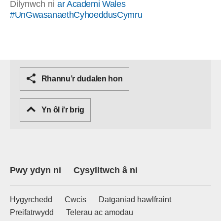
Dilynwch ni
ar Academi Wales
#UnGwasanaethCyhoeddusCymru
Rhannu’r dudalen hon
Yn ôl i'r brig
Pwy ydyn ni
Cysylltwch â ni
Hygyrchedd
Cwcis
Datganiad hawlfraint
Preifatrwydd
Telerau ac amodau