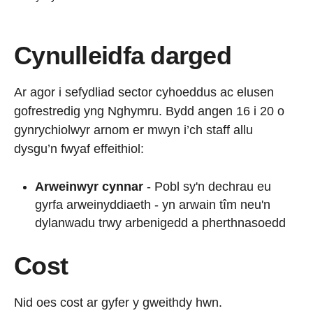
Cynulleidfa darged
Ar agor i sefydliad sector cyhoeddus ac elusen
gofrestredig yng Nghymru. Bydd angen 16 i 20 o
gynrychiolwyr arnom er mwyn i’ch staff allu
dysgu’n fwyaf effeithiol:
Arweinwyr cynnar
- Pobl sy'n dechrau eu
gyrfa arweinyddiaeth - yn arwain tîm neu'n
dylanwadu trwy arbenigedd a pherthnasoedd
Cost
Nid oes cost ar gyfer y gweithdy hwn.