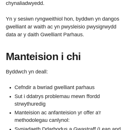
chynaliadwyedd.
Yn y sesiwn ryngweithiol hon, byddwn yn dangos
gwelliant ar waith ac yn pwysleisio pwysigrwydd
data ar y daith Gwelliant Parhaus.
Manteision i chi
Byddwch yn deall:
Cefndir a bwriad gwelliant parhaus
Sut i ddatrys problemau mewn ffordd
strwythuredig
Manteision ac anfanteision yr offer a'r
methodolegau canlynol:
Syniadaeth Ddarbodus a Gwastraff (Lean and