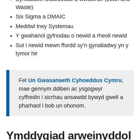
Waste)
Six Sigma a DMAIC
Meddwl trwy Systemau
Y gwahanol gyfnodau o newid a rheoli newid
Sut i newid mewn ffordd sy’n gynaliadwy yn y
tymor hir
Fel
Un Gwasanaeth Cyhoeddus Cymru
,
mae gennym ddiben ac ysgogwyr
cyffredin i sicrhau ansawdd bywyd gwell a
pharhaol i bob un ohonom.
Ymddygiad arweinyddol