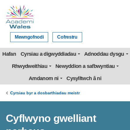
Mewngofnodi
Cofrestru
Hafan
Cyrsiau a digwyddiadau
Adnoddau dysgu
Rhwydweithiau
Newyddion a safbwyntiau
Amdanom ni
Cysylltwch â ni
Cyrsiau byr a dosbarthiadau meistr
Cyflwyno gwelliant