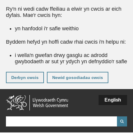
Ry'n ni wedi cadw ffeiliau a elwir yn cwcis ar eich
dyfais. Mae'r cwcis hyn:
yn hanfodol i'r safle weithio
Byddem hefyd yn hoffi cadw rhai cwcis i'n helpu ni:
i wella'n gwefan drwy gasglu ac adrodd
gwybodaeth ar sut yr ydych yn defnyddio'r safle
Derbyn cwcis
Newid gosodiadau cwcis
Neidio
English
i'r
prif
gynnwy