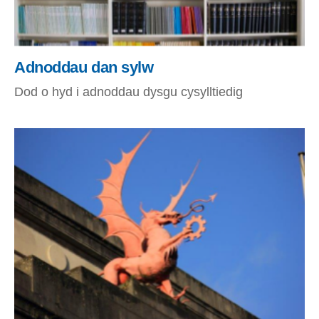
Adnoddau dan sylw
Dod o hyd i adnoddau dysgu cysylltiedig