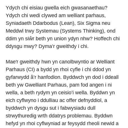
Ydych chi eisiau gwella eich gwasanaethau?
Ydych chi wedi clywed am welliant parhaus,
Syniadaeth Ddarbodus (Lean), Six Sigma neu
Meddwl trwy Systemau (Systems Thinking), ond
ddim yn siŵr beth yn union ydyn nhw? Hoffech chi
ddysgu mwy? Dyma’r gweithdy i chi.
Mae'r gweithdy hwn yn canolbwyntio ar Welliant
Parhaus (CI) a bydd yn rhoi cyfle i chi ddod yn
gyfarwydd â’r hanfodion. Byddwch yn dod i ddeall
beth yw Gwelliant Parhaus, pam fod angen i ni
wella, a beth rydym yn ceisio’i wella. Byddwn yn
eich cyflwyno i ddulliau ac offer defnyddiol, a
byddwch yn dysgu sut i fabwysiadu dull
strwythuredig wrth ddatrys problemau. Byddwn
hefyd yn rhoi cyflwyniad ar feysydd rheoli newid a