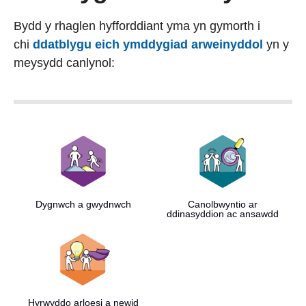
Bydd y rhaglen hyfforddiant yma yn gymorth i
chi
ddatblygu eich ymddygiad arweinyddol
yn y
meysydd canlynol:
Dygnwch a gwydnwch
Canolbwyntio ar
ddinasyddion ac ansawdd
Hyrwyddo arloesi a newid