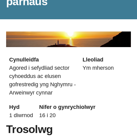
parhaus
Cynulleidfa
Lleoliad
Agored i sefydliad sector
Ym mherson
cyhoeddus ac elusen
gofrestredig yng Nghymru -
Arweinwyr cynnar
Hyd
Nifer o gynrychiolwyr
1 diwrnod
16 i 20
Trosolwg