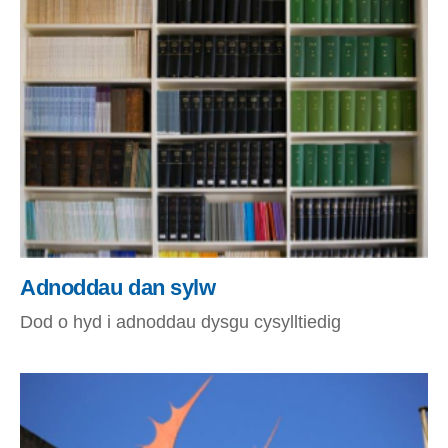
Adnoddau dan sylw
Dod o hyd i adnoddau dysgu cysylltiedig