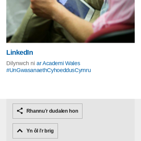
LinkedIn
Dilynwch ni
ar Academi Wales
#UnGwasanaethCyhoeddusCymru
Rhannu’r dudalen hon
Yn ôl i'r brig