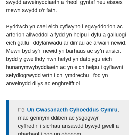
swydd arweinyddiaeth a rheoli gyntaf neu eisoes
mewn swydd o’r fath.
Byddwch yn cael eich cyflwyno i egwyddorion ac
arferion allweddol a fydd yn helpu i dyfu a galluogi
eich gallu i ddylanwadu ar dimau ac arwain newid.
Mewn byd sy'n newid yn barhaus ac sy’n ansicr,
bydd y gweithdy hwn hefyd yn datblygu eich
hunanymwybyddiaeth ac yn eich helpu i gyflawni
sefydlogrwydd wrth i chi ymdrechu i fod yn
arweinydd dilys ac enghreifftiol.
Fel
Un Gwasanaeth Cyhoeddus Cymru
,
mae gennym ddiben ac ysgogwyr
cyffredin i sicrhau ansawdd bywyd gwell a
pharhaol i bob un ohonom.