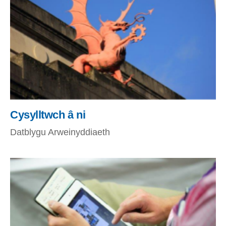
Cysylltwch â ni
Datblygu Arweinyddiaeth