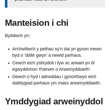
Manteision i chi
Byddwch yn:
Archwiliwch y pethau sy’n dal yn gyson mewn
byd o ‘ddŵr gwyn’ a newid parhaus.
Cewch eich ysbrydoli i fyw ac arwain yn ôl
egwyddorion 'Patrwm o Arweinyddiaeth'.
Dewch o hyd i adnoddau i gynorthwyo eich
datblygiad parhaus ym maes arweinyddiaeth.
Ymddygiad arweinyddol