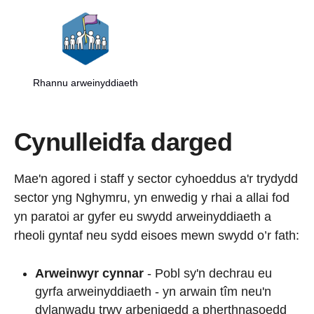
Rhannu arweinyddiaeth
Cynulleidfa darged
Mae'n agored i staff y sector cyhoeddus a'r trydydd
sector yng Nghymru, yn enwedig y rhai a allai fod
yn paratoi ar gyfer eu swydd arweinyddiaeth a
rheoli gyntaf neu sydd eisoes mewn swydd o’r fath:
Arweinwyr cynnar
- Pobl sy'n dechrau eu
gyrfa arweinyddiaeth - yn arwain tîm neu'n
dylanwadu trwy arbenigedd a pherthnasoedd