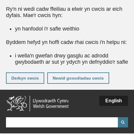
Ry'n ni wedi cadw ffeiliau a elwir yn cwcis ar eich
dyfais. Mae'r cwcis hyn:
yn hanfodol i'r safle weithio
Byddem hefyd yn hoffi cadw rhai cwcis i'n helpu ni:
i wella'n gwefan drwy gasglu ac adrodd
gwybodaeth ar sut yr ydych yn defnyddio'r safle
Derbyn cwcis
Newid gosodiadau cwcis
Neidio
English
i'r
prif
gynnwy