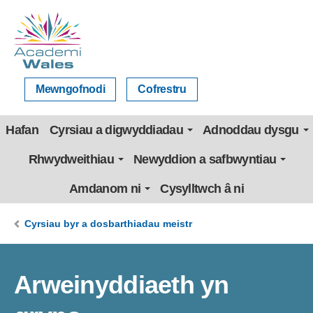
Mewngofnodi
Cofrestru
Hafan
Cyrsiau a digwyddiadau
Adnoddau dysgu
Rhwydweithiau
Newyddion a safbwyntiau
Amdanom ni
Cysylltwch â ni
Cyrsiau byr a dosbarthiadau meistr
Arweinyddiaeth yn