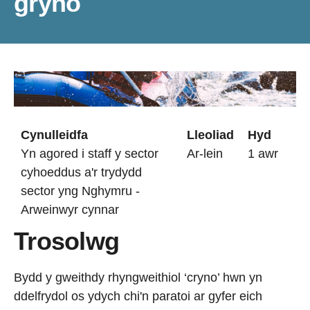
gryno
Cynulleidfa
Lleoliad
Hyd
Yn agored i staff y sector
Ar-lein
1 awr
cyhoeddus a'r trydydd
sector yng Nghymru -
Arweinwyr cynnar
Trosolwg
Bydd y gweithdy rhyngweithiol ‘cryno’ hwn yn
ddelfrydol os ydych chi'n paratoi ar gyfer eich