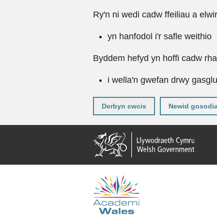
Ry'n ni wedi cadw ffeiliau a elwi
yn hanfodol i'r safle weithio
Byddem hefyd yn hoffi cadw rhai 
i wella'n gwefan drwy gasgl
Derbyn cwcis
Newid gosodi
Neidio
i'r
prif
gynnwy