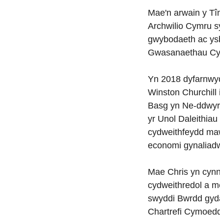
Mae'n arwain y Tî
Archwilio Cymru s
gwybodaeth ac ysb
Gwasanaethau Cy
Yn 2018 dyfarnwy
Winston Churchill
Basg yn Ne-ddwyr
yr Unol Daleithiau
cydweithfeydd maw
economi gynaliadw
Mae Chris yn cynna
cydweithredol a m
swyddi Bwrdd gyda
Chartrefi Cymoedd