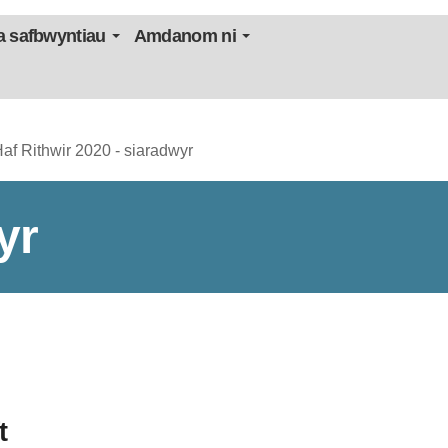
 safbwyntiau
Amdanom ni
af Rithwir 2020 - siaradwyr
yr
t