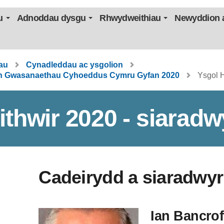
u
Adnoddau dysgu
Rhwydweithiau
Newyddion a
au
Cynadleddau ac ysgolion
eth Gwasanaethau Cyhoeddus Cymru Gyfan 2020
Ysgol H
ithwir 2020 - siaradw
Cadeirydd a siaradwyr
Ian Bancrof