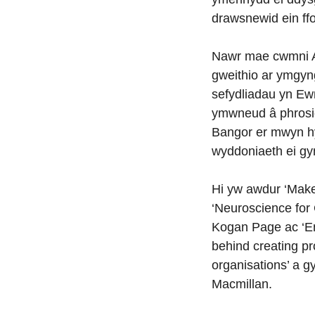
drawsnewid ein ffo
Nawr mae cwmni 
gweithio ar ymgyn
sefydliadau yn Ew
ymwneud â phrosie
Bangor er mwyn hy
wyddoniaeth ei gyn
Hi yw awdur ‘Make
‘Neuroscience fo
Kogan Page ac ‘E
behind creating pr
organisations’ a 
Macmillan.