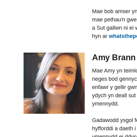
Mae bob amser y
mae pethau'n gwei
a Sut gallwn ni e
hyn ar
whatsthep
Amy Brann
Mae Amy yn teimlo
neges bod gennych
enfawr y gellir g
ydych yn deall sut
ymennydd.
Gadawodd ysgol fe
hyfforddi a daeth i
ymennydd ei ddysg