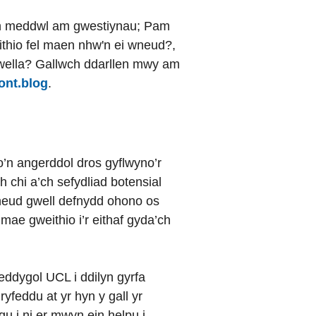
n meddwl am gwestiynau; Pam
thio fel maen nhw'n ei wneud?,
i wella? Gallwch ddarllen mwy am
ont.blog
.
’n angerddol dros gyflwyno’r
 chi a’ch sefydliad botensial
wneud gwell defnydd ohono os
 mae gweithio i’r eithaf gyda’ch
ddygol UCL i ddilyn gyrfa
 ryfeddu at yr hyn y gall yr
u i ni er mwyn ein helpu i