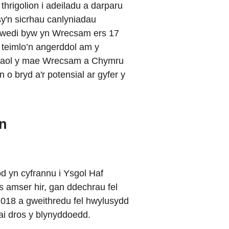
thrigolion i adeiladu a darparu
sy'n sicrhau canlyniadau
n wedi byw yn Wrecsam ers 17
teimlo’n angerddol am y
haol y mae Wrecsam a Chymru
 o bryd a'r potensial ar gyfer y
on
d yn cyfrannu i Ysgol Haf
 amser hir, gan ddechrau fel
2018 a gweithredu fel hwylusydd
ai dros y blynyddoedd.