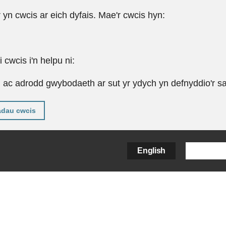
r yn cwcis ar eich dyfais. Mae'r cwcis hyn:
cwcis i'n helpu ni:
u ac adrodd gwybodaeth ar sut yr ydych yn defnyddio'r sa
adau cwcis
English