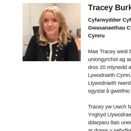
Tracey Bur
Cyfarwyddwr Cyf
Gwasanaethau C
Cymru
Mae Tracey wedi 
uniongyrchol ag a
dros 20 mlynedd a
Lywodraeth Cymru
Llywodraeth Iwerd
ogystal â gweithi
Tracey yw Uwch 
Ynghyd Llywodraet
ddarparu llais un
ar draws y sefydli