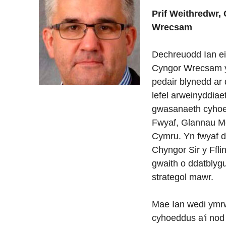
Prif Weithredwr,
Wrecsam
Dechreuodd Ian ei
Cyngor Wrecsam y
pedair blynedd ar 
lefel arweinyddia
gwasanaeth cyho
Fwyaf, Glannau M
Cymru. Yn fwyaf d
Chyngor Sir y Ffli
gwaith o ddatblygu
strategol mawr.
Mae Ian wedi ymr
cyhoeddus a'i nod 