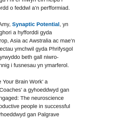
rdd o feddwl a’n perfformiad.
Amy,
Synaptic Potential
,
yn
ghori a hyfforddi gyda
rop, Asia ac Awstralia ac mae’n
ctau ymchwil gyda Phrifysgol
rwyddo beth gall niwro-
nig i fusnesau yn ymarferol.
 Your Brain Work’ a
r Coaches’ a gyhoeddwyd gan
ngaged: The neuroscience
oductive people in successful
gyhoeddwyd gan Palgrave