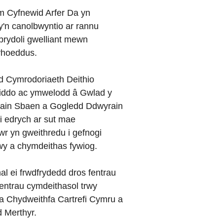
m Cyfnewid Arfer Da yn
y'n canolbwyntio ar rannu
rydoli gwelliant mewn
hoeddus.
d Cymrodoriaeth Deithio
 iddo ac ymwelodd â Gwlad y
ain Sbaen a Gogledd Ddwyrain
 i edrych ar sut mae
r yn gweithredu i gefnogi
y a chymdeithas fywiog.
l ei frwdfrydedd dros fentrau
entrau cymdeithasol trwy
 Chydweithfa Cartrefi Cymru a
 Merthyr.