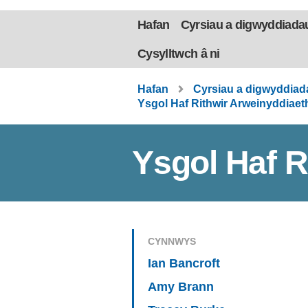
Hafan
Cyrsiau a digwyddiada
Cysylltwch â ni
Hafan
Cyrsiau a digwyddiad
Ysgol Haf Rithwir Arweinyddia
Ysgol Haf R
CYNNWYS
Ian Bancroft
Amy Brann