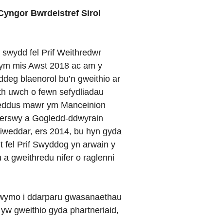
 Cyngor Bwrdeistref Sirol
 swydd fel Prif Weithredwr
m mis Awst 2018 ac am y
ddeg blaenorol bu’n gweithio ar
eth uwch o fewn sefydliadau
eddus mawr ym Manceinion
erswy a Gogledd-ddwyrain
iweddar, ers 2014, bu hyn gyda
nt fel Prif Swyddog yn arwain y
 a gweithredu nifer o raglenni
wymo i ddarparu gwasanaethau
yw gweithio gyda phartneriaid,