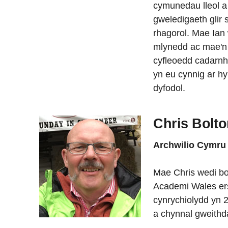
cymunedau lleol a 
gweledigaeth glir 
rhagorol. Mae Ia
mlynedd ac mae'n 
cyfleoedd cadarn
yn eu cynnig ar hyn
dyfodol.
Chris Bolt
Archwilio Cymru
Mae Chris wedi bo
Academi Wales ers
cynrychiolydd yn 
a chynnal gweithd