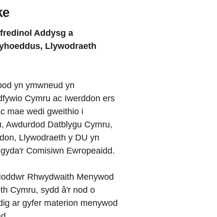
ke
fredinol Addysg a
yhoeddus, Llywodraeth
bod yn ymwneud yn
dfywio Cymru ac Iwerddon ers
c mae wedi gweithio i
, Awdurdod Datblygu Cymru,
don, Llywodraeth y DU yn
o gyda'r Comisiwn Ewropeaidd.
Noddwr Rhwydwaith Menywod
h Cymru, sydd â'r nod o
edig ar gyfer materion menywod
ad.