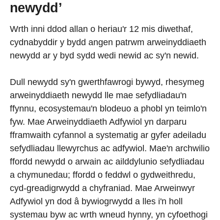
newydd’
Wrth inni ddod allan o heriau'r 12 mis diwethaf,
cydnabyddir y bydd angen patrwm arweinyddiaeth
newydd ar y byd sydd wedi newid ac sy'n newid.
Dull newydd sy'n gwerthfawrogi bywyd, rhesymeg
arweinyddiaeth newydd lle mae sefydliadau'n
ffynnu, ecosystemau'n blodeuo a phobl yn teimlo'n
fyw. Mae Arweinyddiaeth Adfywiol yn darparu
fframwaith cyfannol a systematig ar gyfer adeiladu
sefydliadau llewyrchus ac adfywiol. Mae'n archwilio
ffordd newydd o arwain ac ailddylunio sefydliadau
a chymunedau; ffordd o feddwl o gydweithredu,
cyd-greadigrwydd a chyfraniad. Mae Arweinwyr
Adfywiol yn dod â bywiogrwydd a lles i'n holl
systemau byw ac wrth wneud hynny, yn cyfoethogi