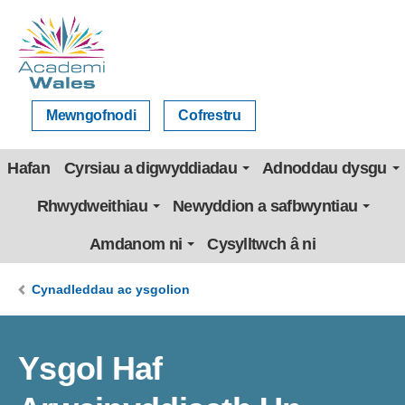
Mewngofnodi
Cofrestru
Hafan
Cyrsiau a digwyddiadau
Adnoddau dysgu
Rhwydweithiau
Newyddion a safbwyntiau
Amdanom ni
Cysylltwch â ni
Cynadleddau ac ysgolion
Ysgol Haf