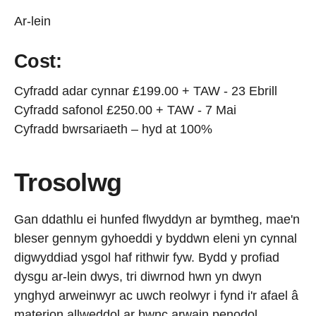
Ar-lein
Cost:
Cyfradd adar cynnar £199.00 + TAW - 23 Ebrill
Cyfradd safonol £250.00 + TAW - 7 Mai
Cyfradd bwrsariaeth – hyd at 100%
Trosolwg
Gan ddathlu ei hunfed flwyddyn ar bymtheg, mae'n
bleser gennym gyhoeddi y byddwn eleni yn cynnal
digwyddiad ysgol haf rithwir fyw. Bydd y profiad
dysgu ar-lein dwys, tri diwrnod hwn yn dwyn
ynghyd arweinwyr ac uwch reolwyr i fynd i'r afael â
materion allweddol ar bwnc arwain penodol.