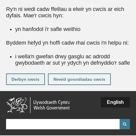
Ry'n ni wedi cadw ffeiliau a elwir yn cwcis ar eich
dyfais. Mae'r cwcis hyn:
yn hanfodol i'r safle weithio
Byddem hefyd yn hoffi cadw rhai cwcis i'n helpu ni:
i wella'n gwefan drwy gasglu ac adrodd
gwybodaeth ar sut yr ydych yn defnyddio'r safle
Derbyn cwcis
Newid gosodiadau cwcis
Neidio
English
i'r
prif
gynnwy