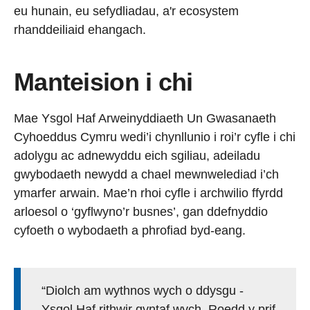
eu hunain, eu sefydliadau, a'r ecosystem
rhanddeiliaid ehangach.
Manteision i chi
Mae Ysgol Haf Arweinyddiaeth Un Gwasanaeth
Cyhoeddus Cymru wedi’i chynllunio i roi’r cyfle i chi
adolygu ac adnewyddu eich sgiliau, adeiladu
gwybodaeth newydd a chael mewnwelediad i’ch
ymarfer arwain. Mae’n rhoi cyfle i archwilio ffyrdd
arloesol o ‘gyflwyno’r busnes’, gan ddefnyddio
cyfoeth o wybodaeth a phrofiad byd-eang.
“Diolch am wythnos wych o ddysgu -
Ysgol Haf rithwir gyntaf wych. Roedd y prif