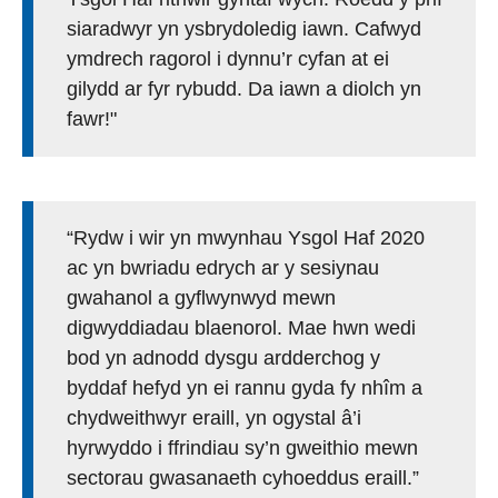
siaradwyr yn ysbrydoledig iawn. Cafwyd
ymdrech ragorol i dynnu’r cyfan at ei
gilydd ar fyr rybudd. Da iawn a diolch yn
fawr!"
“Rydw i wir yn mwynhau Ysgol Haf 2020
ac yn bwriadu edrych ar y sesiynau
gwahanol a gyflwynwyd mewn
digwyddiadau blaenorol. Mae hwn wedi
bod yn adnodd dysgu ardderchog y
byddaf hefyd yn ei rannu gyda fy nhîm a
chydweithwyr eraill, yn ogystal â’i
hyrwyddo i ffrindiau sy’n gweithio mewn
sectorau gwasanaeth cyhoeddus eraill.”