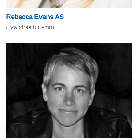
Rebecca Evans AS
Llywodraeth Cymru