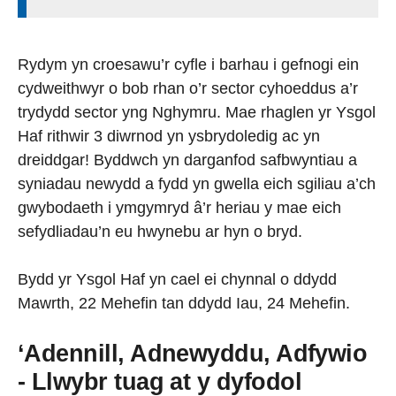
Rydym yn croesawu’r cyfle i barhau i gefnogi ein
cydweithwyr o bob rhan o’r sector cyhoeddus a’r
trydydd sector yng Nghymru. Mae rhaglen yr Ysgol
Haf rithwir 3 diwrnod yn ysbrydoledig ac yn
dreiddgar! Byddwch yn darganfod safbwyntiau a
syniadau newydd a fydd yn gwella eich sgiliau a’ch
gwybodaeth i ymgymryd â’r heriau y mae eich
sefydliadau’n eu hwynebu ar hyn o bryd.
Bydd yr Ysgol Haf yn cael ei chynnal o ddydd
Mawrth, 22 Mehefin tan ddydd Iau, 24 Mehefin.
‘Adennill, Adnewyddu, Adfywio
- Llwybr tuag at y dyfodol