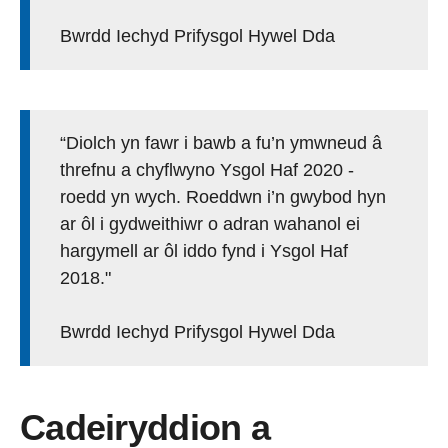
Bwrdd Iechyd Prifysgol Hywel Dda
“Diolch yn fawr i bawb a fu’n ymwneud â
threfnu a chyflwyno Ysgol Haf 2020 -
roedd yn wych. Roeddwn i’n gwybod hyn
ar ôl i gydweithiwr o adran wahanol ei
hargymell ar ôl iddo fynd i Ysgol Haf
2018."
Bwrdd Iechyd Prifysgol Hywel Dda
Cadeiryddion a