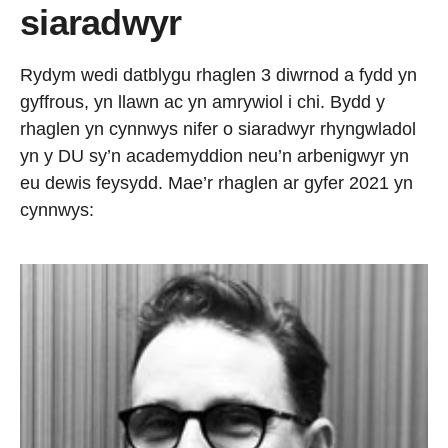
siaradwyr
Rydym wedi datblygu rhaglen 3 diwrnod a fydd yn
gyffrous, yn llawn ac yn amrywiol i chi. Bydd y
rhaglen yn cynnwys nifer o siaradwyr rhyngwladol
yn y DU sy’n academyddion neu’n arbenigwyr yn
eu dewis feysydd. Mae’r rhaglen ar gyfer 2021 yn
cynnwys: