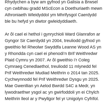
Rhydychen a byw am gyfnod yn Galisia a Brwsel
cyn cwblhau gradd MScEcon a Doethuriaeth mewn
Athroniaeth Wleidyddol ym Mhrifysgol Caerdydd
ble bu hefyd yn diwtor gwleidyddiaeth.
Ar ôl cael ei hethol i gynrychioli Ward Glanrafon ar
Gyngor Sir Caerdydd yn 2004, treuliodd gyfnod yn
gweithio fel Rheolwr Swyddfa Leanne Wood AS yn
y Rhondda cyn cael ei phenodi’n Brif Weithredwr
Plaid Cymru yn 2007. Ar ôl gweithio i’r Coleg
Cymraeg Cenedlaethol, treuliodd 11 mlynedd fel
Prif Weithredwr Mudiad Meithrin o 2014 tan 2025.
Cychwynnodd fel Prif Weithredwr Dysgu yn 2025.
Mae Gwenllian yn Aelod Bwrdd S4C a Medr, yn
lywodraethwr ysgol ac yn gwirfoddoli yn ei Chylch
Meithrin lleol ar y Pwyllgor fel yr Unigolyn Cyfrifol.