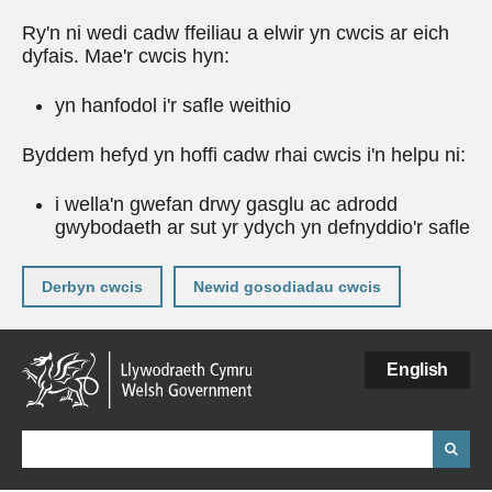
Ry'n ni wedi cadw ffeiliau a elwir yn cwcis ar eich
dyfais. Mae'r cwcis hyn:
yn hanfodol i'r safle weithio
Byddem hefyd yn hoffi cadw rhai cwcis i'n helpu ni:
i wella'n gwefan drwy gasglu ac adrodd
gwybodaeth ar sut yr ydych yn defnyddio'r safle
Derbyn cwcis
Newid gosodiadau cwcis
Neidio
English
i'r
prif
gynnwy