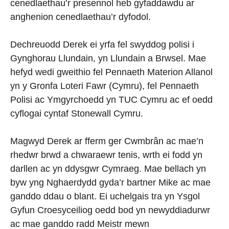
cenedlaethau’r presennol heb gyfaddawdu ar
anghenion cenedlaethau’r dyfodol.
Dechreuodd Derek ei yrfa fel swyddog polisi i
Gynghorau Llundain, yn Llundain a Brwsel. Mae
hefyd wedi gweithio fel Pennaeth Materion Allanol
yn y Gronfa Loteri Fawr (Cymru), fel Pennaeth
Polisi ac Ymgyrchoedd yn TUC Cymru ac ef oedd
cyflogai cyntaf Stonewall Cymru.
Magwyd Derek ar fferm ger Cwmbrân ac mae’n
rhedwr brwd a chwaraewr tenis, wrth ei fodd yn
darllen ac yn ddysgwr Cymraeg. Mae bellach yn
byw yng Nghaerdydd gyda’r bartner Mike ac mae
ganddo ddau o blant. Ei uchelgais tra yn Ysgol
Gyfun Croesyceiliog oedd bod yn newyddiadurwr
ac mae ganddo radd Meistr mewn