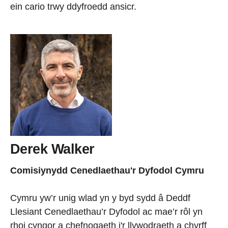
ein cario trwy ddyfroedd ansicr.
Derek Walker
Comisiynydd Cenedlaethau'r Dyfodol Cymru
Cymru yw’r unig wlad yn y byd sydd â Deddf
Llesiant Cenedlaethau’r Dyfodol ac mae’r rôl yn
rhoi cyngor a chefnogaeth i'r llywodraeth a chyrff