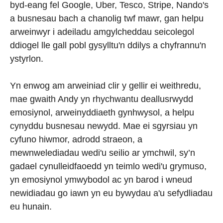
byd-eang fel Google, Uber, Tesco, Stripe, Nando's
a busnesau bach a chanolig twf mawr, gan helpu
arweinwyr i adeiladu amgylcheddau seicolegol
ddiogel lle gall pobl gysylltu'n ddilys a chyfrannu'n
ystyrlon.
Yn enwog am arweiniad clir y gellir ei weithredu,
mae gwaith Andy yn rhychwantu deallusrwydd
emosiynol, arweinyddiaeth gynhwysol, a helpu
cynyddu busnesau newydd. Mae ei sgyrsiau yn
cyfuno hiwmor, adrodd straeon, a
mewnwelediadau wedi'u seilio ar ymchwil, sy’n
gadael cynulleidfaoedd yn teimlo wedi'u grymuso,
yn emosiynol ymwybodol ac yn barod i wneud
newidiadau go iawn yn eu bywydau a'u sefydliadau
eu hunain.