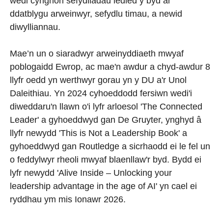
wedi cynghori sefydliadau ledled y byd ar
ddatblygu arweinwyr, sefydlu timau, a newid
diwylliannau.
Mae’n un o siaradwyr arweinyddiaeth mwyaf
poblogaidd Ewrop, ac mae'n awdur a chyd-awdur 8
llyfr oedd yn werthwyr gorau yn y DU a'r Unol
Daleithiau. Yn 2024 cyhoeddodd fersiwn wedi'i
diweddaru'n llawn o'i lyfr arloesol 'The Connected
Leader' a gyhoeddwyd gan De Gruyter, ynghyd â
llyfr newydd 'This is Not a Leadership Book' a
gyhoeddwyd gan Routledge a sicrhaodd ei le fel un
o feddylwyr rheoli mwyaf blaenllaw'r byd. Bydd ei
lyfr newydd 'Alive Inside – Unlocking your
leadership advantage in the age of AI' yn cael ei
ryddhau ym mis Ionawr 2026.