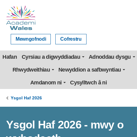
Mewngofnodi
Cofrestru
Hafan
Cyrsiau a digwyddiadau
Adnoddau dysgu
Rhwydweithiau
Newyddion a safbwyntiau
Amdanom ni
Cysylltwch â ni
Ysgol Haf 2026
Ysgol Haf 2026 - mwy o