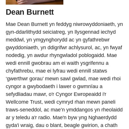
Dean Burnett
Mae Dean Burnett yn feddyg niwrowyddoniaeth, yn
gyn-ddarlithydd seiciatreg, yn llysgennad iechyd
meddwl, yn ymgynghorydd ac yn gyfathrebwr
gwyddoniaeth, yn ddigrifwr achlysurol, ac, yn fwyaf
nodedig, yn awdur rhyngwladol poblogaidd. Mae
wedi ennill gwobrau am ei waith ysgrifennu a
chyfathrebu, mae ei lyfrau wedi ennill statws
‘gwerthwr gorau’ mewn sawl gwlad, mae wedi rhoi
cyngor a gwybodaeth i lawer o gwmnïau a
sefydliadau mawr, o'r Cyngor Ewropeaidd i'r
Wellcome Trust, wedi cymryd rhan mewn paneli
traws-seneddol, ac mae’n ymddangos yn rheolaidd
ar y teledu a'r radio. Mae'n byw yng Nghaerdydd
gyda'i wraig, dau o blant, beagle gwirion, a chath