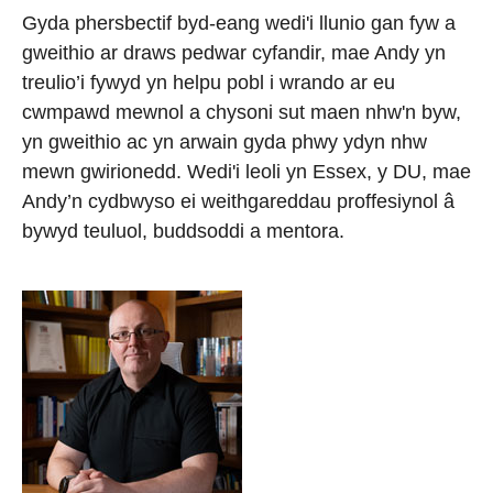
Gyda phersbectif byd-eang wedi'i llunio gan fyw a
gweithio ar draws pedwar cyfandir, mae Andy yn
treulio’i fywyd yn helpu pobl i wrando ar eu
cwmpawd mewnol a chysoni sut maen nhw'n byw,
yn gweithio ac yn arwain gyda phwy ydyn nhw
mewn gwirionedd. Wedi'i leoli yn Essex, y DU, mae
Andy’n cydbwyso ei weithgareddau proffesiynol â
bywyd teuluol, buddsoddi a mentora.