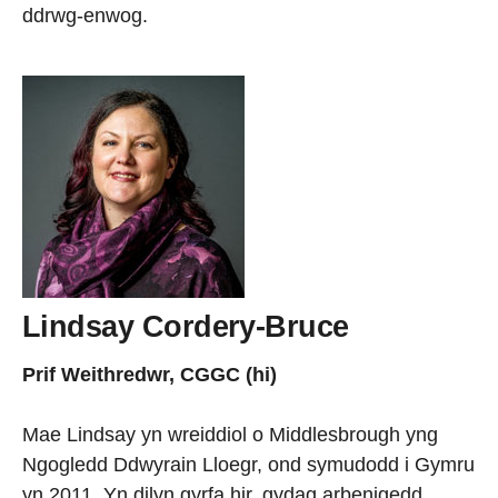
ddrwg-enwog.
Lindsay Cordery-Bruce
Prif Weithredwr, CGGC (hi)
Mae Lindsay yn wreiddiol o Middlesbrough yng
Ngogledd Ddwyrain Lloegr, ond symudodd i Gymru
yn 2011. Yn dilyn gyrfa hir, gydag arbenigedd