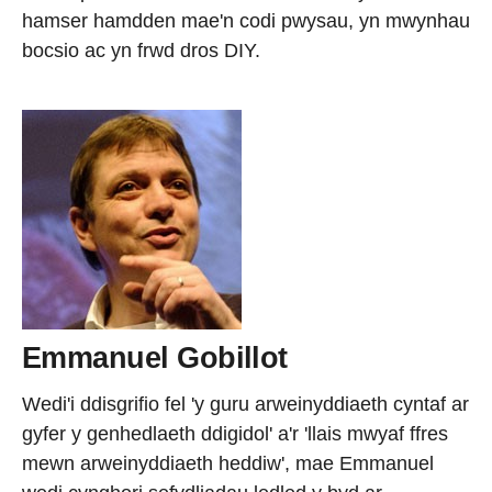
hamser hamdden mae'n codi pwysau, yn mwynhau
bocsio ac yn frwd dros DIY.
Emmanuel Gobillot
Wedi'i ddisgrifio fel 'y guru arweinyddiaeth cyntaf ar
gyfer y genhedlaeth ddigidol' a'r 'llais mwyaf ffres
mewn arweinyddiaeth heddiw', mae Emmanuel