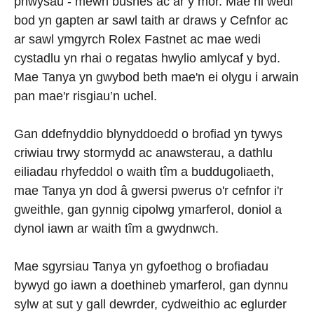
phwysau - mewn busnes ac ar y môr. Mae hi wedi
bod yn gapten ar sawl taith ar draws y Cefnfor ac
ar sawl ymgyrch Rolex Fastnet ac mae wedi
cystadlu yn rhai o regatas hwylio amlycaf y byd.
Mae Tanya yn gwybod beth mae'n ei olygu i arwain
pan mae'r risgiau’n uchel.
Gan ddefnyddio blynyddoedd o brofiad yn tywys
criwiau trwy stormydd ac anawsterau, a dathlu
eiliadau rhyfeddol o waith tîm a buddugoliaeth,
mae Tanya yn dod â gwersi pwerus o'r cefnfor i'r
gweithle, gan gynnig cipolwg ymarferol, doniol a
dynol iawn ar waith tîm a gwydnwch.
Mae sgyrsiau Tanya yn gyfoethog o brofiadau
bywyd go iawn a doethineb ymarferol, gan dynnu
sylw at sut y gall dewrder, cydweithio ac eglurder