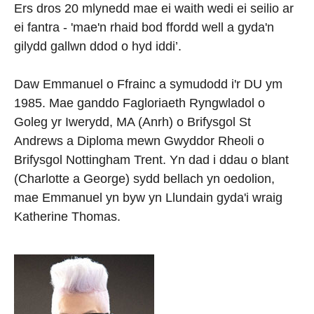
Ers dros 20 mlynedd mae ei waith wedi ei seilio ar
ei fantra - 'mae'n rhaid bod ffordd well a gyda'n
gilydd gallwn ddod o hyd iddi’.
Daw Emmanuel o Ffrainc a symudodd i'r DU ym
1985. Mae ganddo Fagloriaeth Ryngwladol o
Goleg yr Iwerydd, MA (Anrh) o Brifysgol St
Andrews a Diploma mewn Gwyddor Rheoli o
Brifysgol Nottingham Trent. Yn dad i ddau o blant
(Charlotte a George) sydd bellach yn oedolion,
mae Emmanuel yn byw yn Llundain gyda'i wraig
Katherine Thomas.