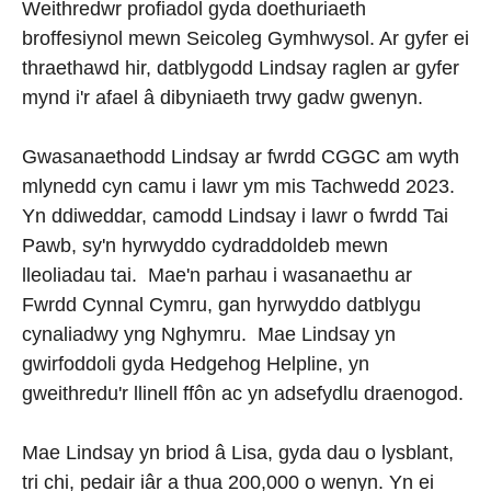
Weithredwr profiadol gyda doethuriaeth
broffesiynol mewn Seicoleg Gymhwysol. Ar gyfer ei
thraethawd hir, datblygodd Lindsay raglen ar gyfer
mynd i'r afael â dibyniaeth trwy gadw gwenyn.
Gwasanaethodd Lindsay ar fwrdd CGGC am wyth
mlynedd cyn camu i lawr ym mis Tachwedd 2023.
Yn ddiweddar, camodd Lindsay i lawr o fwrdd Tai
Pawb, sy'n hyrwyddo cydraddoldeb mewn
lleoliadau tai. Mae'n parhau i wasanaethu ar
Fwrdd Cynnal Cymru, gan hyrwyddo datblygu
cynaliadwy yng Nghymru. Mae Lindsay yn
gwirfoddoli gyda Hedgehog Helpline, yn
gweithredu'r llinell ffôn ac yn adsefydlu draenogod.
Mae Lindsay yn briod â Lisa, gyda dau o lysblant,
tri chi, pedair iâr a thua 200,000 o wenyn. Yn ei