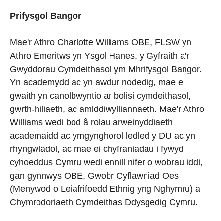
Prifysgol Bangor
Mae'r Athro Charlotte Williams OBE, FLSW yn
Athro Emeritws yn Ysgol Hanes, y Gyfraith a'r
Gwyddorau Cymdeithasol ym Mhrifysgol Bangor.
Yn academydd ac yn awdur nodedig, mae ei
gwaith yn canolbwyntio ar bolisi cymdeithasol,
gwrth-hiliaeth, ac amlddiwylliannaeth. Mae'r Athro
Williams wedi bod â rolau arweinyddiaeth
academaidd ac ymgynghorol ledled y DU ac yn
rhyngwladol, ac mae ei chyfraniadau i fywyd
cyhoeddus Cymru wedi ennill nifer o wobrau iddi,
gan gynnwys OBE, Gwobr Cyflawniad Oes
(Menywod o Leiafrifoedd Ethnig yng Nghymru) a
Chymrodoriaeth Cymdeithas Ddysgedig Cymru.