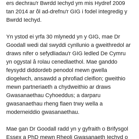
ers dechrau'r Bwrdd Iechyd ym mis Hydref 2009
tan 2014 ar ôl ad-drefnu'r GIG i fodel integredig y
Bwrdd Iechyd.
Yn ystod ei yrfa 30 mlynedd yn y GIG, mae Dr
Goodall wedi dal swyddi cynllunio a gweithredol ar
draws nifer o sefydliadau'r GIG ledled De Cymru
yn ogystal â rolau cenedlaethol. Mae ganddo
feysydd diddordeb penodol mewn gwella
diogelwch, ansawdd a phrofiad cleifion; gweithio
mewn partneriaeth a chydweithio ar draws
Gwasanaethau Cyhoeddus; a darparu
gwasanaethau rheng flaen trwy wella a
moderneiddio gwasanaethau.
Mae gan Dr Goodall radd yn y gyfraith o Brifysgol
Essex a PhD mewn Rheoli Gwasanaeth Iechyd o