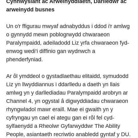
Cynhwysiant ac Arweinyddiaeth, Darlledwr ac
arweinydd busnes
Un o'r ffigurau mwyaf adnabyddus i ddod i'r amlwg
o gynnydd mewn poblogrwydd chwaraeon
Paralympaidd, adeiladodd Liz yrfa chwaraeon fyd-
enwog wedi’i diffinio gan wydnwch a
phenderfyniad.
Ar ôl ymddeol o gystadlaethau elitaidd, symudodd
Liz yn llwyddiannus i ddarlledu a daeth yn llais
amlwg yn y darllediadau Paralympaidd arobryn ar
Channel 4, yn ogystal â digwyddiadau chwaraeon
rhyngwladol mawr eraill. Mae ei gwaith yn y
cyfryngau yn cael ei ategu gan ei rôl fel cyd-
sylfaenydd a Rheolwr Gyfarwyddwr The Ability
People, asiantaeth recriwtio anabledd gyntaf y DU.