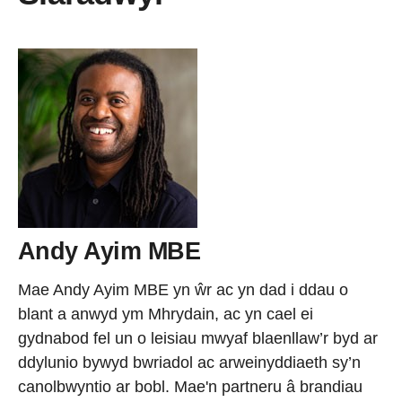
Andy Ayim MBE
Mae Andy Ayim MBE yn ŵr ac yn dad i ddau o
blant a anwyd ym Mhrydain, ac yn cael ei
gydnabod fel un o leisiau mwyaf blaenllaw’r byd ar
ddylunio bywyd bwriadol ac arweinyddiaeth sy’n
canolbwyntio ar bobl. Mae'n partneru â brandiau