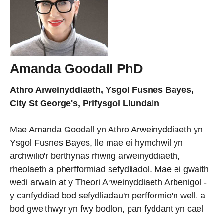
Amanda Goodall PhD
Athro Arweinyddiaeth, Ysgol Fusnes Bayes,
City St George's, Prifysgol Llundain
Mae Amanda Goodall yn Athro Arweinyddiaeth yn
Ysgol Fusnes Bayes, lle mae ei hymchwil yn
archwilio'r berthynas rhwng arweinyddiaeth,
rheolaeth a pherfformiad sefydliadol. Mae ei gwaith
wedi arwain at y Theori Arweinyddiaeth Arbenigol -
y canfyddiad bod sefydliadau'n perfformio'n well, a
bod gweithwyr yn fwy bodlon, pan fyddant yn cael