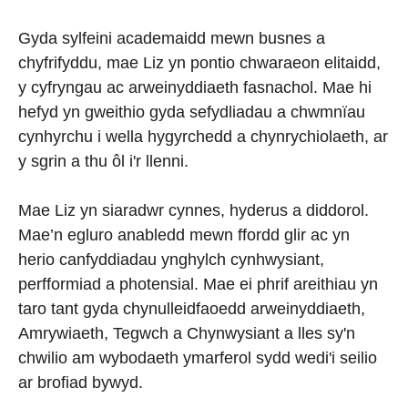
Gyda sylfeini academaidd mewn busnes a
chyfrifyddu, mae Liz yn pontio chwaraeon elitaidd,
y cyfryngau ac arweinyddiaeth fasnachol. Mae hi
hefyd yn gweithio gyda sefydliadau a chwmnïau
cynhyrchu i wella hygyrchedd a chynrychiolaeth, ar
y sgrin a thu ôl i'r llenni.
Mae Liz yn siaradwr cynnes, hyderus a diddorol.
Mae’n egluro anabledd mewn ffordd glir ac yn
herio canfyddiadau ynghylch cynhwysiant,
perfformiad a photensial. Mae ei phrif areithiau yn
taro tant gyda chynulleidfaoedd arweinyddiaeth,
Amrywiaeth, Tegwch a Chynwysiant a lles sy'n
chwilio am wybodaeth ymarferol sydd wedi'i seilio
ar brofiad bywyd.