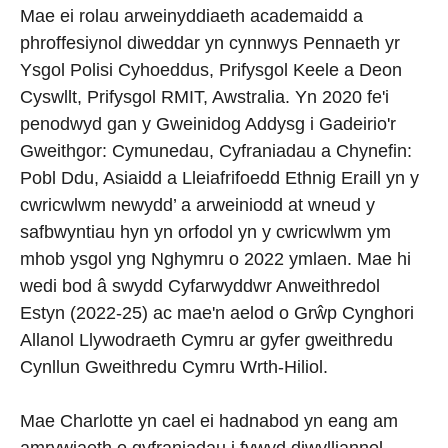
Mae ei rolau arweinyddiaeth academaidd a
phroffesiynol diweddar yn cynnwys Pennaeth yr
Ysgol Polisi Cyhoeddus, Prifysgol Keele a Deon
Cyswllt, Prifysgol RMIT, Awstralia. Yn 2020 fe'i
penodwyd gan y Gweinidog Addysg i Gadeirio'r
Gweithgor: Cymunedau, Cyfraniadau a Chynefin:
Pobl Ddu, Asiaidd a Lleiafrifoedd Ethnig Eraill yn y
cwricwlwm newydd’ a arweiniodd at wneud y
safbwyntiau hyn yn orfodol yn y cwricwlwm ym
mhob ysgol yng Nghymru o 2022 ymlaen. Mae hi
wedi bod â swydd Cyfarwyddwr Anweithredol
Estyn (2022-25) ac mae'n aelod o Grŵp Cynghori
Allanol Llywodraeth Cymru ar gyfer gweithredu
Cynllun Gweithredu Cymru Wrth-Hiliol.
Mae Charlotte yn cael ei hadnabod yn eang am
amrywiaeth o gyfraniadau i fywyd diwylliannol