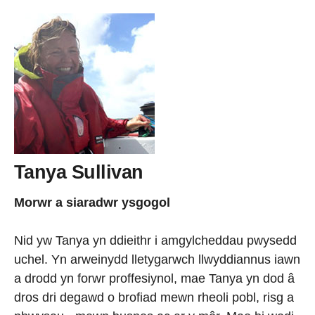
Tanya Sullivan
Morwr a siaradwr ysgogol
Nid yw Tanya yn ddieithr i amgylcheddau pwysedd
uchel. Yn arweinydd lletygarwch llwyddiannus iawn
a drodd yn forwr proffesiynol, mae Tanya yn dod â
dros dri degawd o brofiad mewn rheoli pobl, risg a