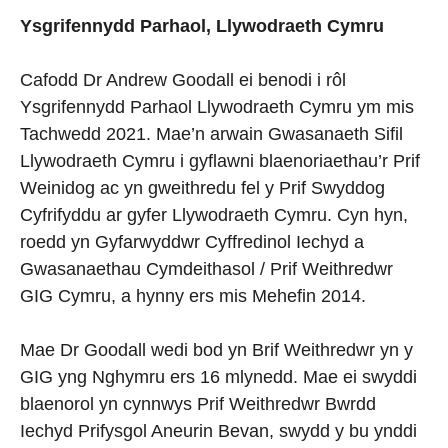
Ysgrifennydd Parhaol, Llywodraeth Cymru
Cafodd Dr Andrew Goodall ei benodi i rôl
Ysgrifennydd Parhaol Llywodraeth Cymru ym mis
Tachwedd 2021. Mae’n arwain Gwasanaeth Sifil
Llywodraeth Cymru i gyflawni blaenoriaethau’r Prif
Weinidog ac yn gweithredu fel y Prif Swyddog
Cyfrifyddu ar gyfer Llywodraeth Cymru. Cyn hyn,
roedd yn Gyfarwyddwr Cyffredinol Iechyd a
Gwasanaethau Cymdeithasol / Prif Weithredwr
GIG Cymru, a hynny ers mis Mehefin 2014.
Mae Dr Goodall wedi bod yn Brif Weithredwr yn y
GIG yng Nghymru ers 16 mlynedd. Mae ei swyddi
blaenorol yn cynnwys Prif Weithredwr Bwrdd
Iechyd Prifysgol Aneurin Bevan, swydd y bu ynddi