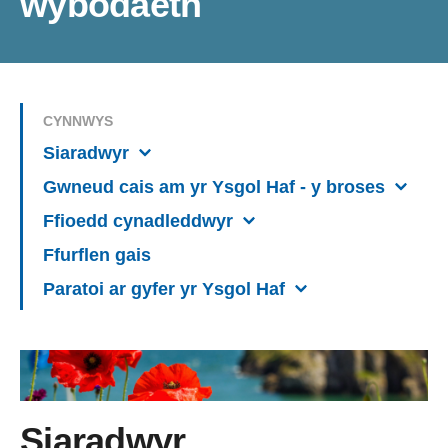
wybodaeth
CYNNWYS
Siaradwyr
Gwneud cais am yr Ysgol Haf - y broses
Ffioedd cynadleddwyr
Ffurflen gais
Paratoi ar gyfer yr Ysgol Haf
Siaradwyr