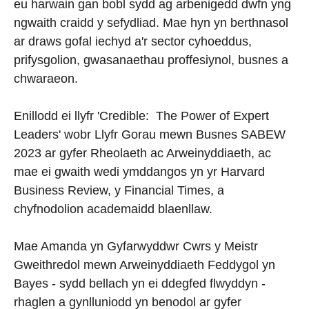
eu harwain gan bobl sydd ag arbenigedd dwfn yng
ngwaith craidd y sefydliad. Mae hyn yn berthnasol
ar draws gofal iechyd a'r sector cyhoeddus,
prifysgolion, gwasanaethau proffesiynol, busnes a
chwaraeon.
Enillodd ei llyfr 'Credible: The Power of Expert
Leaders' wobr Llyfr Gorau mewn Busnes SABEW
2023 ar gyfer Rheolaeth ac Arweinyddiaeth, ac
mae ei gwaith wedi ymddangos yn yr Harvard
Business Review, y Financial Times, a
chyfnodolion academaidd blaenllaw.
Mae Amanda yn Gyfarwyddwr Cwrs y Meistr
Gweithredol mewn Arweinyddiaeth Feddygol yn
Bayes - sydd bellach yn ei ddegfed flwyddyn -
rhaglen a gynlluniodd yn benodol ar gyfer