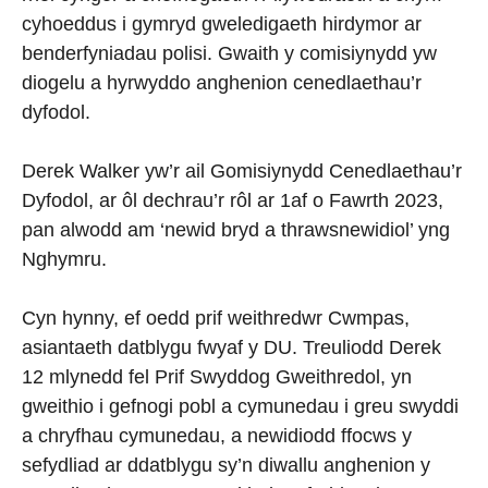
cyhoeddus i gymryd gweledigaeth hirdymor ar
benderfyniadau polisi. Gwaith y comisiynydd yw
diogelu a hyrwyddo anghenion cenedlaethau’r
dyfodol.
Derek Walker yw’r ail Gomisiynydd Cenedlaethau’r
Dyfodol, ar ôl dechrau’r rôl ar 1af o Fawrth 2023,
pan alwodd am ‘newid bryd a thrawsnewidiol’ yng
Nghymru.
Cyn hynny, ef oedd prif weithredwr Cwmpas,
asiantaeth datblygu fwyaf y DU. Treuliodd Derek
12 mlynedd fel Prif Swyddog Gweithredol, yn
gweithio i gefnogi pobl a cymunedau i greu swyddi
a chryfhau cymunedau, a newidiodd ffocws y
sefydliad ar ddatblygu sy’n diwallu anghenion y