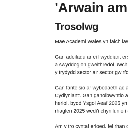
'Arwain am
Trosolwg
Mae Academi Wales yn falch iawn
Gan adeiladu ar ei llwyddiant er
a swyddogion gweithredol uwch
y trydydd sector a'r sector gwi
Gan fanteisio ar wybodaeth ac 
Cydlyniant'. Gan ganolbwyntio a
heriol, bydd Ysgol Aeaf 2025 yn
rhaglen 2025 wedi’i chynllunio 
Am y tro cyntaf erioed, fel rha