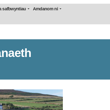
 safbwyntiau
Amdanom ni
anaeth