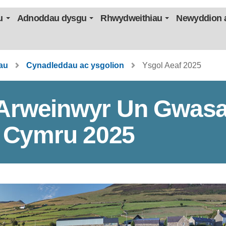
u
Adnoddau dysgu
Rhwydweithiau
Newyddion a
au
Cynadleddau ac ysgolion
Ysgol Aeaf 2025
 Arweinwyr Un Gwas
 Cymru 2025