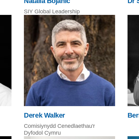
Natalia Bojanic
Dr 
SIY Global Leadership
Derek Walker
Ber
Comisiynydd Cenedlaethau'r
Dyfodol Cymru