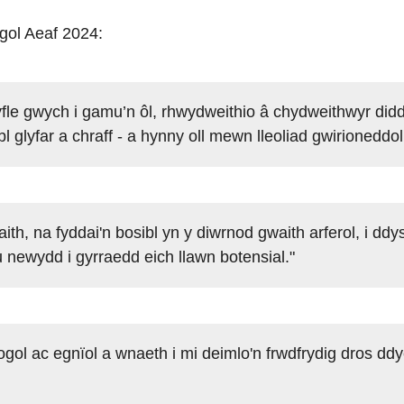
ol Aeaf 2024:
fle gwych i gamu’n ôl, rhwydweithio â chydweithwyr didd
bl glyfar a chraff - a hynny oll mewn lleoliad gwirioneddo
ith, na fyddai'n bosibl yn y diwrnod gwaith arferol, i dd
 newydd i gyrraedd eich llawn botensial."
gol ac egnïol a wnaeth i mi deimlo'n frwdfrydig dros ddy