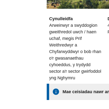
Cynulleidfa
Arweinwyr a swyddogion
gweithredol uwch / haen
uchaf, megis Prif
Weithredwyr a
Chyfarwyddwyr o bob rhan
o'r gwasanaethau
cyhoeddus, y trydydd
sector a'r sector gwirfoddol
yng Nghymru
Mae ceisiadau nawr a