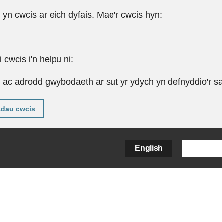
r yn cwcis ar eich dyfais. Mae'r cwcis hyn:
cwcis i'n helpu ni:
u ac adrodd gwybodaeth ar sut yr ydych yn defnyddio'r sa
adau cwcis
English