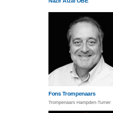
Nazir Afzal OBE
Fons Trompenaars
Trompenaars Hampden-Turner