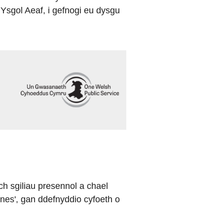
Ysgol Aeaf, i gefnogi eu dysgu
ch sgiliau presennol a chael
snes', gan ddefnyddio cyfoeth o