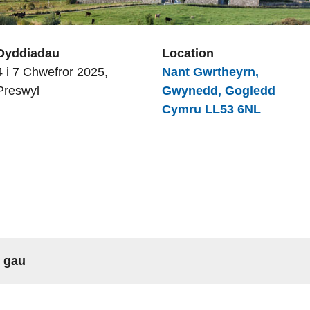
Dyddiadau
Location
4 i 7 Chwefror 2025,
Nant Gwrtheyrn,
Preswyl
Gwynedd, Gogledd
Cymru LL53 6NL
r gau