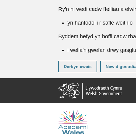
Ry'n ni wedi cadw ffeiliau a elwi
yn hanfodol i'r safle weithio
Byddem hefyd yn hoffi cadw rhai 
i wella'n gwefan drwy gasgl
Derbyn cwcis
Newid gosodi
Neidio
i'r
prif
gynnwy