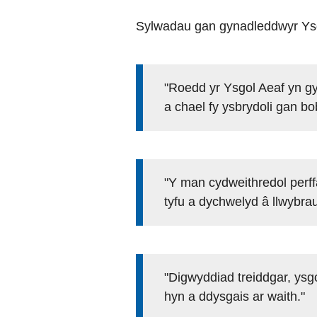
Sylwadau gan gynadleddwyr Ysg
"Roedd yr Ysgol Aeaf yn gy
a chael fy ysbrydoli gan bo
"Y man cydweithredol perffa
tyfu a dychwelyd â llwybrau
"Digwyddiad treiddgar, ysgo
hyn a ddysgais ar waith."