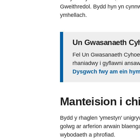
Gweithredol. Bydd hyn yn cynnwy
ymhellach.
Un Gwasanaeth Cy
Fel Un Gwasanaeth Cyhoe
rhaniadwy i gyflawni ansa
Dysgwch fwy am ein hy
Manteision i ch
Bydd y rhaglen 'ymestyn' unigry
golwg ar arferion arwain blaenga
wybodaeth a phrofiad.