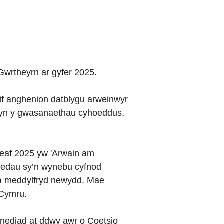
Gwrtheyrn ar gyfer 2025.
prif anghenion datblygu arweinwyr
r yn y gwasanaethau cyhoeddus,
Aeaf 2025 yw 'Arwain am
munedau sy’n wynebu cyfnod
au a meddylfryd newydd. Mae
 Cymru.
mynediad at ddwy awr o Coetsio