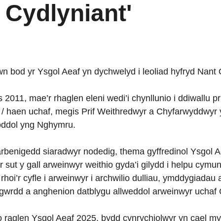
 Cydlyniant'
 bod yr Ysgol Aeaf yn dychwelyd i leoliad hyfryd Nant 
s 2011, mae’r rhaglen eleni wedi’i chynllunio i ddiwallu 
 / haen uchaf, megis Prif Weithredwyr a Chyfarwyddwy
rfoddol yng Nghymru.
arbenigedd siaradwyr nodedig, thema gyffredinol Ysgol 
r sut y gall arweinwyr weithio gyda’i gilydd i helpu cy
 rhoi’r cyfle i arweinwyr i archwilio dulliau, ymddygiad
i gwrdd a anghenion datblygu allweddol arweinwyr uchaf
n o raglen Ysgol Aeaf 2025, bydd cynrychiolwyr yn cael 