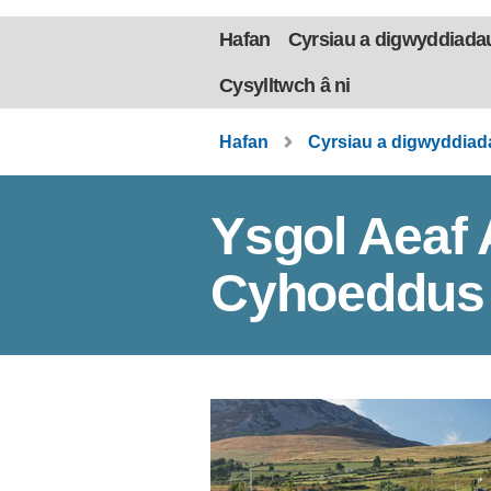
Hafan
Cyrsiau a digwyddiada
Cysylltwch â ni
Hafan
Cyrsiau a digwyddiad
Ysgol Aeaf
Cyhoeddus