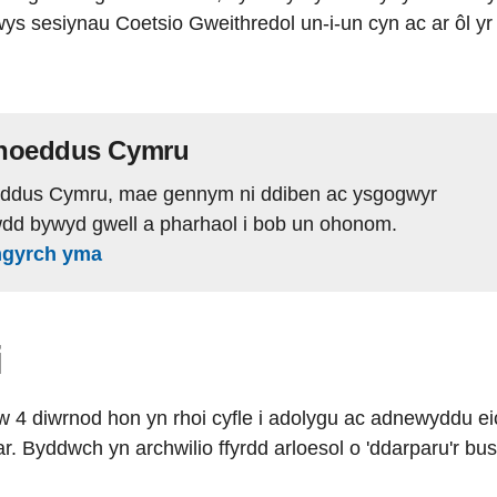
s sesiynau Coetsio Gweithredol un-i-un cyn ac ar ôl yr 
hoeddus Cymru
ddus Cymru, mae gennym ni ddiben ac ysgogwyr
wdd bywyd gwell a pharhaol i bob un ohonom.
mgyrch yma
i
w 4 diwrnod hon yn rhoi cyfle i adolygu ac adnewyddu ei
r. Byddwch yn archwilio ffyrdd arloesol o 'ddarparu'r bu