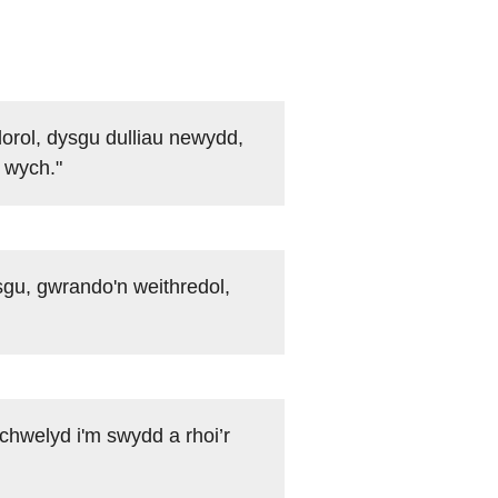
orol, dysgu dulliau newydd,
l wych."
ysgu, gwrando'n weithredol,
chwelyd i'm swydd a rhoi’r