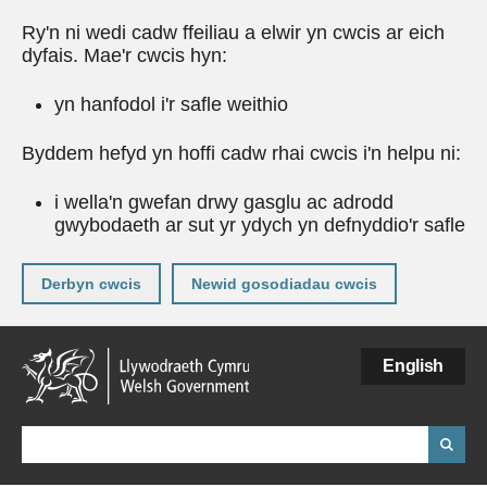
Ry'n ni wedi cadw ffeiliau a elwir yn cwcis ar eich
dyfais. Mae'r cwcis hyn:
yn hanfodol i'r safle weithio
Byddem hefyd yn hoffi cadw rhai cwcis i'n helpu ni:
i wella'n gwefan drwy gasglu ac adrodd
gwybodaeth ar sut yr ydych yn defnyddio'r safle
Derbyn cwcis
Newid gosodiadau cwcis
Neidio
English
i'r
prif
gynnwy