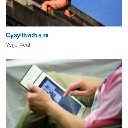
Cysylltwch â ni
Ysgol Aeaf