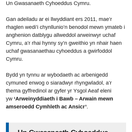
Un Gwasanaeth Cyhoeddus Cymru.
Gan adeiladu ar ei llwyddiant ers 2011, mae’r
rhaglen wedi’i chynllunio’n benodol mewn ymateb i
anghenion datblygu allweddol arweinwyr uchaf
Cymru, a’r rhai hynny sy’n gweithio yn nhair haen
uchaf gwasanaethau cyhoeddus a gwirfoddol
Cymru.
Bydd yn tynnu ar wybodaeth ac arbenigedd
cymuned enwog o siaradwyr rhyngwladol, a’r
thema gyffredinol ar gyfer yr Ysgol Aeaf eleni
yw
‘Arweinyddiaeth i Bawb – Arwain mewn
amseroedd Cymhleth ac Ansicr’
.