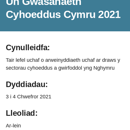
Un Gwasanaeth
Cyhoeddus Cymru 2021
Cynulleidfa:
Tair lefel uchaf o arweinyddiaeth uchaf ar draws y
sectorau cyhoeddus a gwirfoddol yng Nghymru
Dyddiadau:
3 i 4 Chwefror 2021
Lleoliad:
Ar-lein