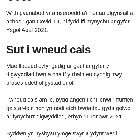
Wrth gydnabod yr amseroedd a'r heriau digynsail a
achosir gan Covid-19, ni fydd ffi mynychu ar gyfer
Ysgol Aeaf 2021.
Sut i wneud cais
Mae lleoedd cyfyngedig ar gael ar gyfer y
digwyddiad hwn a chaiff y rhain eu cynnig trwy
broses ddethol gystadleuol.
I wneud cais am le, bydd angen i chi lenwi’r ffurflen
gais ar-lein hon yn nodi eich bwriadau gyda golwg
ar fynychu'r digwyddiad, erbyn 11 Ionawr 2021.
Byddwn yn hysbysu ymgeiswyr a ydynt wedi