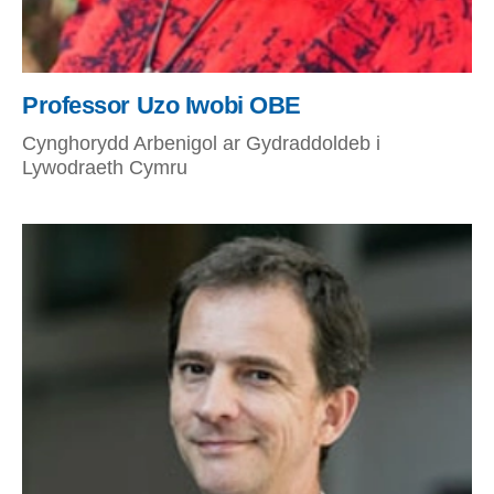
Professor Uzo Iwobi OBE
Cynghorydd Arbenigol ar Gydraddoldeb i
Lywodraeth Cymru