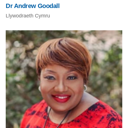
Dr Andrew Goodall
Llywodraeth Cymru