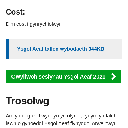
Cost:
Dim cost i gynrychiolwyr
Ysgol Aeaf taflen wybodaeth 344KB
Gwyliwch sesiynau Ysgol Aeaf 2021
Trosolwg
Am y ddegfed flwyddyn yn olynol, rydym yn falch
iawn o gyhoeddi Ysgol Aeaf flynyddol Arweinwyr