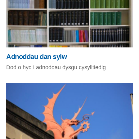
Adnoddau dan sylw
Dod o hyd i adnoddau dysgu cysylltiedig