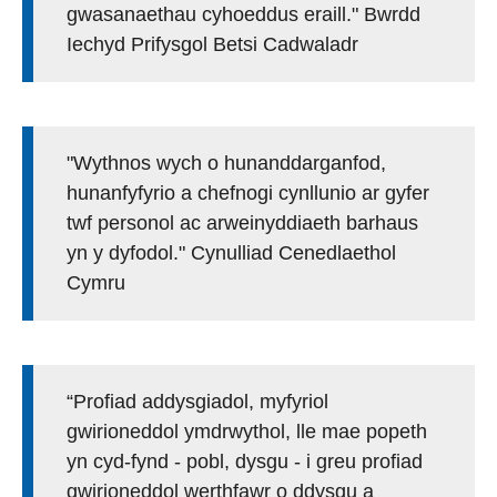
gwasanaethau cyhoeddus eraill." Bwrdd
Iechyd Prifysgol Betsi Cadwaladr
"Wythnos wych o hunanddarganfod,
hunanfyfyrio a chefnogi cynllunio ar gyfer
twf personol ac arweinyddiaeth barhaus
yn y dyfodol." Cynulliad Cenedlaethol
Cymru
“Profiad addysgiadol, myfyriol
gwirioneddol ymdrwythol, lle mae popeth
yn cyd-fynd - pobl, dysgu - i greu profiad
gwirioneddol werthfawr o ddysgu a