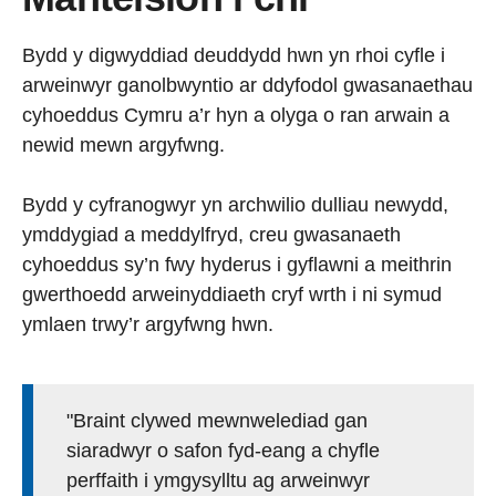
Bydd y digwyddiad deuddydd hwn yn rhoi cyfle i
arweinwyr ganolbwyntio ar ddyfodol gwasanaethau
cyhoeddus Cymru a’r hyn a olyga o ran arwain a
newid mewn argyfwng.
Bydd y cyfranogwyr yn archwilio dulliau newydd,
ymddygiad a meddylfryd, creu gwasanaeth
cyhoeddus sy’n fwy hyderus i gyflawni a meithrin
gwerthoedd arweinyddiaeth cryf wrth i ni symud
ymlaen trwy’r argyfwng hwn.
"Braint clywed mewnwelediad gan
siaradwyr o safon fyd-eang a chyfle
perffaith i ymgysylltu ag arweinwyr