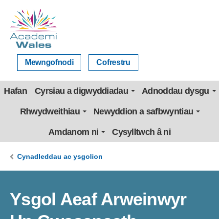
Mewngofnodi
Cofrestru
Hafan
Cyrsiau a digwyddiadau
Adnoddau dysgu
Rhwydweithiau
Newyddion a safbwyntiau
Amdanom ni
Cysylltwch â ni
Cynadleddau ac ysgolion
Ysgol Aeaf Arweinwyr