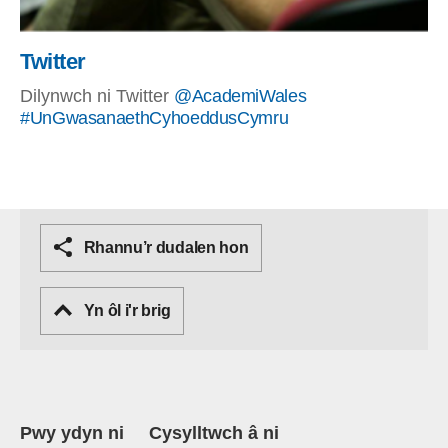
Twitter
Dilynwch ni Twitter
@AcademiWales
#UnGwasanaethCyhoeddusCymru
Rhannu’r dudalen hon
Yn ôl i'r brig
Pwy ydyn ni
Cysylltwch â ni