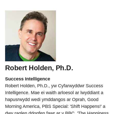
Robert Holden, Ph.D.
Success Intelligence
Robert Holden, Ph.D., yw Cyfarwyddwr Success
Intelligence. Mae ei waith arloesol ar lwyddiant a
hapusrwydd wedi ymddangos ar Oprah, Good
Morning America, PBS Special: 'Shift Happens!' a
dwy raglen ddogfen fawr ar y BBC, 'The Happiness