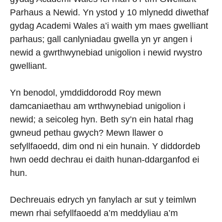
Parhaus a Newid. Yn ystod y 10 mlynedd diwethaf
gydag Academi Wales a’i waith ym maes gwelliant
parhaus; gall canlyniadau gwella yn yr angen i
newid a gwrthwynebiad unigolion i newid rwystro
gwelliant.
Yn benodol, ymddiddorodd Roy mewn
damcaniaethau am wrthwynebiad unigolion i
newid; a seicoleg hyn. Beth sy’n ein hatal rhag
gwneud pethau gwych? Mewn llawer o
sefyllfaoedd, dim ond ni ein hunain. Y diddordeb
hwn oedd dechrau ei daith hunan-ddarganfod ei
hun.
Dechreuais edrych yn fanylach ar sut y teimlwn
mewn rhai sefyllfaoedd a’m meddyliau a’m