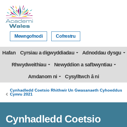
Mewngofnodi
Cofrestru
Hafan
Cyrsiau a digwyddiadau
Adnoddau dysgu
Rhwydweithiau
Newyddion a safbwyntiau
Amdanom ni
Cysylltwch â ni
Cynhadledd Coetsio Rhithwir Un Gwasanaeth Cyhoeddus
Cymru 2021
Cynhadledd Coetsio