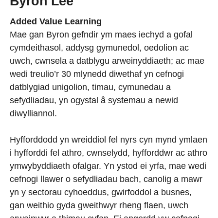
Byron Lee
Added Value Learning
Mae gan Byron gefndir ym maes iechyd a gofal
cymdeithasol, addysg gymunedol, oedolion ac
uwch, cwnsela a datblygu arweinyddiaeth; ac mae
wedi treulio’r 30 mlynedd diwethaf yn cefnogi
datblygiad unigolion, timau, cymunedau a
sefydliadau, yn ogystal â systemau a newid
diwylliannol.
Hyfforddodd yn wreiddiol fel nyrs cyn mynd ymlaen
i hyfforddi fel athro, cwnselydd, hyfforddwr ac athro
ymwybyddiaeth ofalgar. Yn ystod ei yrfa, mae wedi
cefnogi llawer o sefydliadau bach, canolig a mawr
yn y sectorau cyhoeddus, gwirfoddol a busnes,
gan weithio gyda gweithwyr rheng flaen, uwch