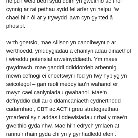
helpu i weld beth sydd ddim yn gweithio ac i roi
cynnig ar rai pethau sydd fel arfer yn helpu i’w
chael hi’n ôl ar y trywydd iawn cyn gynted â
phosibl.
Wrth goetsio, mae Allison yn canolbwyntio ar
werthoedd, ymddygiadau a chanlyniadau diriaethol
i wireddu potensial arweinyddiaeth. Ym maes
gwydnwch, mae ganddi ddiddordeb arbennig
mewn cefnogi ei choetswyr i fod yn fwy hyblyg yn
seicolegol – gan reoli meddyliau’n wahanol er
mwyn cael canlyniadau gwahanol. Mae’n
defnyddio dulliau o ddamcaniaeth cydnerthedd
cadarnhaol, CBT ac ACT i greu strategaethau
ymarferol sy’n addas i ddewisiadau’r rhai y mae’n
gweithio gyda nhw. Mae hi’n edrych ymlaen at
rannu’r rhain gyda chi yn y gynhadledd eleni.