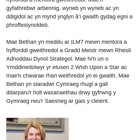
gyfathrebwr arbennig, wyneb yn wyneb ac yn
ddigidol ac yn mynd ynglyn â’i gwaith gydag egni a
phroffesiynoldeb.
Mae Bethan yn meddu ar ILM7 mewn mentora a
hyfforddi gweithredol a Gradd Meistr mewn Rheoli
Adnoddau Dynol Strategol. Mae hi'n un o
Ymddiriedolwyr yr elusen 2 Wish Upon a Star ac
mae'n chwarae rhan weithredol yn ei gwaith. Mae
Bethan yn siaradwr Cymraeg rhugl a gall
ddarparu'r holl wasanaethau drwy gyfrwng y
Gymraeg neu'r Saesneg ar gais y cleient.