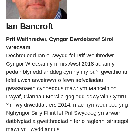
Ian Bancroft
Prif Weithredwr, Cyngor Bwrdeistref Sirol
Wrecsam
Dechreuodd Ian ei swydd fel Prif Weithredwr
Cyngor Wrecsam ym mis Awst 2018 ac am y
pedair blynedd ar ddeg cyn hynny bu'n gweithio ar
lefel uwch arweinwyr o fewn sefydliadau
gwasanaeth cyhoeddus mawr ym Manceinion
Fwyaf, Glannau Mersi a gogledd-ddwyrain Cymru.
Yn fwy diweddar, ers 2014, mae hyn wedi bod yng
Nghyngor Sir y Fflint fel Prif Swyddog yn arwain
datblygiad a gweithrediad nifer o raglenni strategol
mawr yn llwyddiannus.