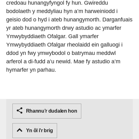
credoau hunangyfyngol fy hun. Gwireddu
bodolaeth y meddyliau hyn a’m harweiniodd i
geisio dod o hyd i ateb hunangymorth. Darganfuais
yr ateb hunangymorth drwy astudio ac ymarfer
Ymwybyddiaeth Ofalgar. Gall ymarfer
Ymwybyddiaeth Ofalgar rheolaidd ein galluogi i
ddod yn fwy ymwybodol o batrymau meddwl
arferol a di-fudd a’u newid. Mae fy astudio a’m
hymarfer yn parhau.
Rhannu’r dudalen hon
Yn ôl i'r brig