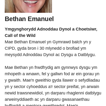
Bethan Emanuel
Ymgynghorydd Adnoddau Dynol a Choetsiwr,
Call of the Wild
Mae Bethan Emanuel yn Gymrawd balch yn y
CIPD, gyda bron i 30 mlynedd o brofiad ym
meysydd Adnoddau Dynol ac Dysgu a Datblygu.
Mae Bethan yn frwdfrydig am gynnwys dysgu ym
mhopeth a wnawn, fel y gallwn fod ar ein gorau yn
y gwaith. Mae'n gweithio gyda llawer o sefydliadau
yn y sector cyhoeddus a'r sector preifat, yn arwain
newid trawsnewidiol, yn darparu rhaglenni datblygu
arweinyddiaeth ac yn darparu gwasanaethau
hyfforddi a mentora gweithredol. Mae'n