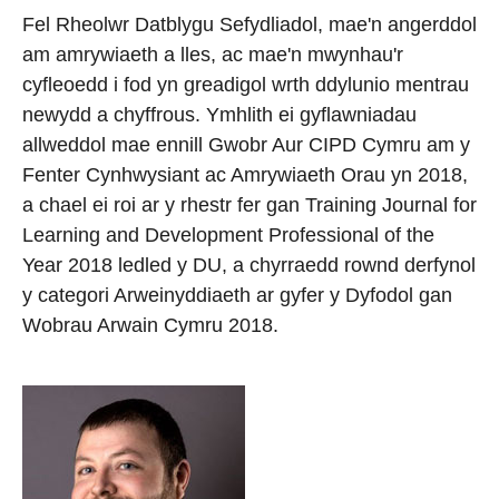
Fel Rheolwr Datblygu Sefydliadol, mae'n angerddol
am amrywiaeth a lles, ac mae'n mwynhau'r
cyfleoedd i fod yn greadigol wrth ddylunio mentrau
newydd a chyffrous. Ymhlith ei gyflawniadau
allweddol mae ennill Gwobr Aur CIPD Cymru am y
Fenter Cynhwysiant ac Amrywiaeth Orau yn 2018,
a chael ei roi ar y rhestr fer gan Training Journal for
Learning and Development Professional of the
Year 2018 ledled y DU, a chyrraedd rownd derfynol
y categori Arweinyddiaeth ar gyfer y Dyfodol gan
Wobrau Arwain Cymru 2018.