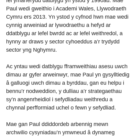
fel ymarferydd datblygu yn ystod y 1990au. Mae
Paul wedi gweithio i Academi Wales, Llywodraeth
Cymru ers 2013. Yn ystod y cyfnod hwn mae wedi
cynnig arweiniad ar lywodraethu a hefyd ar
ddatblygu ar lefel bwrdd ac ar lefel weithredol, a
hynny ar draws y sector cyhoeddus a’r trydydd
sector yng Nghymru.
Ac yntau wedi datblygu fframweithiau asesu uwch
dimau ar gyfer arweinwyr, mae Paul yn gysylltiedig
â galluogi uwch dimau a byrddau, gan eu helpu i
bennu’r nodweddion, y dulliau a’r strategaethau
sy’n angenrheidiol i sefydliadau weithredu a
chynnal perfformiad uchel o fewn y sefydliad.
Mae gan Paul ddiddordeb arbennig mewn
archwilio cysyniadau’n ymwneud â dynameg