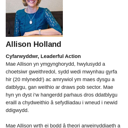
Allison Holland
Cyfarwyddwr, Leaderful Action
Mae Allison yn ymgynghorydd, hwylusydd a
choetsiwr gweithredol, sydd wedi mwynhau gyrfa
hir (20 mlynedd!) ac amrywiol ym maes dysgu a
datblygu, gan weithio ar draws pob sector. Mae
hyn yn dyst i’w hangerdd parhaus dros ddatblygu
eraill a chydweithio â sefydliadau i wneud i newid
ddigwydd.
Mae Allison wrth ei bodd â theori arweinyddiaeth a