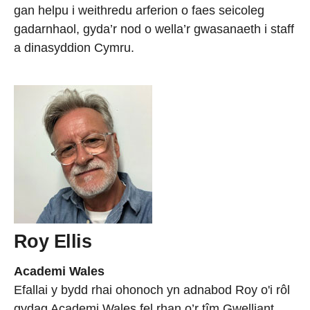
gan helpu i weithredu arferion o faes seicoleg
gadarnhaol, gyda’r nod o wella’r gwasanaeth i staff
a dinasyddion Cymru.
Roy Ellis
Academi Wales
Efallai y bydd rhai ohonoch yn adnabod Roy o'i rôl
gydag Academi Wales fel rhan o’r tîm Gwelliant