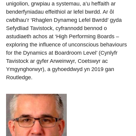
unigolion, grwpiau a systemau, a’u heffaith ar
benderfyniadau effeithiol ar lefel bwrdd. Ar ôl
cwblhau’r ‘Rhaglen Dynameg Lefel Bwrdd’ gyda
Sefydliad Tavistock, cyfrannodd bennod o
astudiaeth achos at ‘High Performing Boards –
exploring the influence of unconscious behaviours
for the Dynamics at Boardroom Level’ (Cynlyfr
Tavistock ar gyfer Arweinwyr, Coetswyr ac
Ymgynghorwyr), a gyhoeddwyd yn 2019 gan
Routledge.