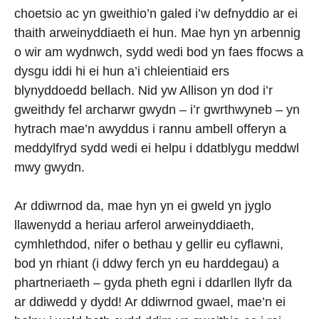
choetsio ac yn gweithio’n galed i’w defnyddio ar ei
thaith arweinyddiaeth ei hun. Mae hyn yn arbennig
o wir am wydnwch, sydd wedi bod yn faes ffocws a
dysgu iddi hi ei hun a’i chleientiaid ers
blynyddoedd bellach. Nid yw Allison yn dod i’r
gweithdy fel archarwr gwydn – i’r gwrthwyneb – yn
hytrach mae’n awyddus i rannu ambell offeryn a
meddylfryd sydd wedi ei helpu i ddatblygu meddwl
mwy gwydn.
Ar ddiwrnod da, mae hyn yn ei gweld yn jyglo
llawenydd a heriau arferol arweinyddiaeth,
cymhlethdod, nifer o bethau y gellir eu cyflawni,
bod yn rhiant (i ddwy ferch yn eu harddegau) a
phartneriaeth – gyda pheth egni i ddarllen llyfr da
ar ddiwedd y dydd! Ar ddiwrnod gwael, mae’n ei