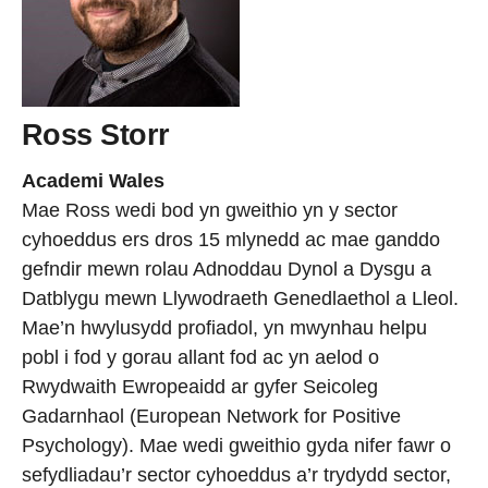
Ross Storr
Academi Wales
Mae Ross wedi bod yn gweithio yn y sector
cyhoeddus ers dros 15 mlynedd ac mae ganddo
gefndir mewn rolau Adnoddau Dynol a Dysgu a
Datblygu mewn Llywodraeth Genedlaethol a Lleol.
Mae’n hwylusydd profiadol, yn mwynhau helpu
pobl i fod y gorau allant fod ac yn aelod o
Rwydwaith Ewropeaidd ar gyfer Seicoleg
Gadarnhaol (European Network for Positive
Psychology). Mae wedi gweithio gyda nifer fawr o
sefydliadau’r sector cyhoeddus a’r trydydd sector,