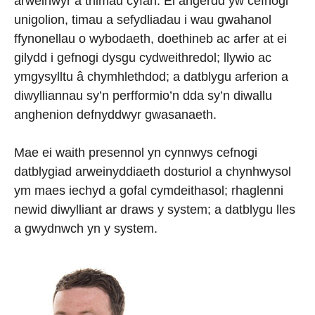
arweinwyr a thimau cyfan. Ei angerdd yw cefnogi
unigolion, timau a sefydliadau i wau gwahanol
ffynonellau o wybodaeth, doethineb ac arfer at ei
gilydd i gefnogi dysgu cydweithredol; llywio ac
ymgysylltu â chymhlethdod; a datblygu arferion a
diwylliannau sy’n perfformio’n dda sy’n diwallu
anghenion defnyddwyr gwasanaeth.
Mae ei waith presennol yn cynnwys cefnogi
datblygiad arweinyddiaeth dosturiol a chynhwysol
ym maes iechyd a gofal cymdeithasol; rhaglenni
newid diwylliant ar draws y system; a datblygu lles
a gwydnwch yn y system.