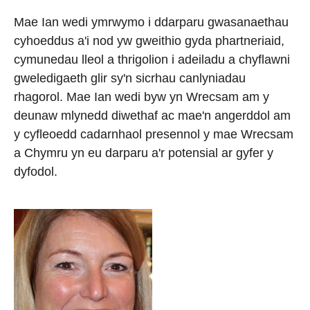
Mae Ian wedi ymrwymo i ddarparu gwasanaethau
cyhoeddus a'i nod yw gweithio gyda phartneriaid,
cymunedau lleol a thrigolion i adeiladu a chyflawni
gweledigaeth glir sy'n sicrhau canlyniadau
rhagorol. Mae Ian wedi byw yn Wrecsam am y
deunaw mlynedd diwethaf ac mae'n angerddol am
y cyfleoedd cadarnhaol presennol y mae Wrecsam
a Chymru yn eu darparu a'r potensial ar gyfer y
dyfodol.