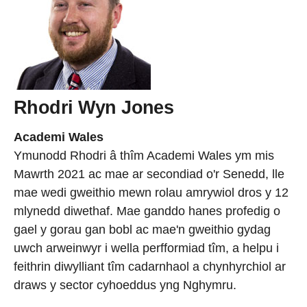
Rhodri Wyn Jones
Academi Wales
Ymunodd Rhodri â thîm Academi Wales ym mis
Mawrth 2021 ac mae ar secondiad o'r Senedd, lle
mae wedi gweithio mewn rolau amrywiol dros y 12
mlynedd diwethaf. Mae ganddo hanes profedig o
gael y gorau gan bobl ac mae'n gweithio gydag
uwch arweinwyr i wella perfformiad tîm, a helpu i
feithrin diwylliant tîm cadarnhaol a chynhyrchiol ar
draws y sector cyhoeddus yng Nghymru.