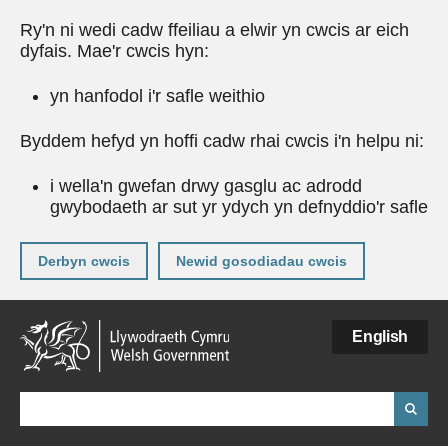
Ry'n ni wedi cadw ffeiliau a elwir yn cwcis ar eich
dyfais. Mae'r cwcis hyn:
yn hanfodol i'r safle weithio
Byddem hefyd yn hoffi cadw rhai cwcis i'n helpu ni:
i wella'n gwefan drwy gasglu ac adrodd
gwybodaeth ar sut yr ydych yn defnyddio'r safle
Derbyn cwcis
Newid gosodiadau cwcis
Neidio
English
i'r
prif
gynnwy