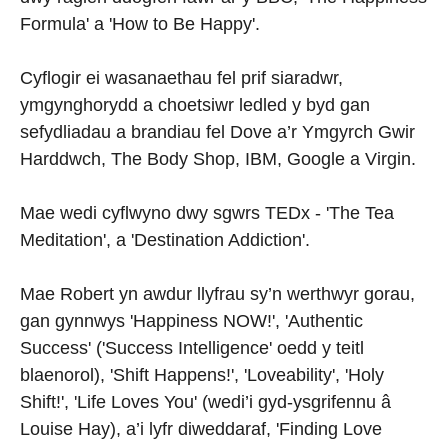
Formula' a 'How to Be Happy'.
Cyflogir ei wasanaethau fel prif siaradwr,
ymgynghorydd a choetsiwr ledled y byd gan
sefydliadau a brandiau fel Dove a’r Ymgyrch Gwir
Harddwch, The Body Shop, IBM, Google a Virgin.
Mae wedi cyflwyno dwy sgwrs TEDx - 'The Tea
Meditation', a 'Destination Addiction'.
Mae Robert yn awdur llyfrau sy’n werthwyr gorau,
gan gynnwys 'Happiness NOW!', 'Authentic
Success' ('Success Intelligence' oedd y teitl
blaenorol), 'Shift Happens!', 'Loveability', 'Holy
Shift!', 'Life Loves You' (wedi’i gyd-ysgrifennu â
Louise Hay), a’i lyfr diweddaraf, 'Finding Love