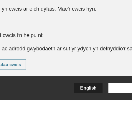
r yn cwcis ar eich dyfais. Mae'r cwcis hyn:
cwcis i'n helpu ni:
u ac adrodd gwybodaeth ar sut yr ydych yn defnyddio'r sa
adau cwcis
English