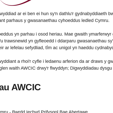
yddiad ar ei ben ei hun sy'n dathlu'r gydnabyddiaeth bwy
iant parhaus y gwasanaethau cyhoeddus ledled Cymru.
eddus yn parhau i osod heriau. Mae gwaith ymarferwyr g
a'u trawsnewid yn gyfleoedd i ddarparu gwasanaethau sy
ir ar lefelau sefydliad, tîm ac unigol yn haeddu cydnaby
yddiant a rhoi'r cyfle i ledaenu arferion da ar draws y
glen waith AWCIC drwy'r flwyddyn; Digwyddiadau dysgu 
rau AWCIC
ymru - Bwrdd Iechyd Prifysgol Bae Abertawe