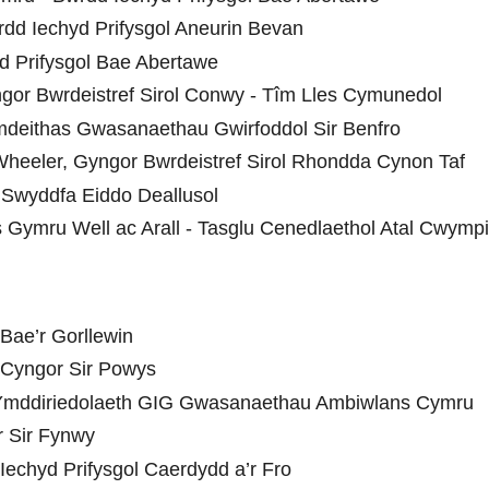
dd Iechyd Prifysgol Aneurin Bevan
d Prifysgol Bae Abertawe
ngor Bwrdeistref Sirol Conwy - Tîm Lles Cymunedol
mdeithas Gwasanaethau Gwirfoddol Sir Benfro
Wheeler, Gyngor Bwrdeistref Sirol Rhondda Cynon Taf
 Swyddfa Eiddo Deallusol
s Gymru Well ac Arall - Tasglu Cenedlaethol Atal Cwym
 Bae’r Gorllewin
- Cyngor Sir Powys
- Ymddiriedolaeth GIG Gwasanaethau Ambiwlans Cymru
r Sir Fynwy
echyd Prifysgol Caerdydd a’r Fro