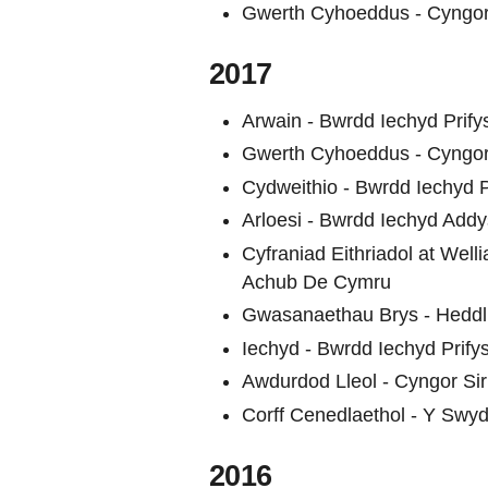
Gwerth Cyhoeddus - Cyngo
2017
Arwain - Bwrdd Iechyd Prify
Gwerth Cyhoeddus - Cyngor
Cydweithio - Bwrdd Iechyd P
Arloesi - Bwrdd Iechyd Add
Cyfraniad Eithriadol at W
Achub De Cymru
Gwasanaethau Brys - Hedd
Iechyd - Bwrdd Iechyd Prify
Awdurdod Lleol - Cyngor Si
Corff Cenedlaethol - Y Swyd
2016