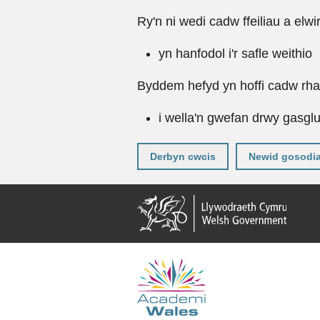
Ry'n ni wedi cadw ffeiliau a elwi
yn hanfodol i'r safle weithio
Byddem hefyd yn hoffi cadw rhai 
i wella'n gwefan drwy gasgl
Derbyn cwcis
Newid gosodi
Neidio
i'r
prif
gynnwy