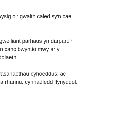
sig o'r gwaith caled sy'n cael
welliant parhaus yn darparu'r
'n canolbwyntio mwy ar y
ddiaeth.
 gwasanaethau cyhoeddus; ac
a rhannu, cynhadledd flynyddol.