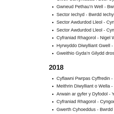
Gwneud Pethau’n Well - Bwr
Sector Iechyd - Bwrdd Iechy
Sector Awdurdod Lleol - Cy
Sector Awdurdod Lleol - Cy
Cyfraniad Rhagorol - Nigel 
Hyrwyddo Diwylliant Gwell -
Gweithio Gyda’n Gilydd dro
2018
Cyflawni Pwrpas Cyffredin -
Meithrin Diwylliant o Wella 
Arwain ar gyfer y Dyfodol 
Cyfraniad Rhagorol - Cyngo
Gwerth Cyhoeddus - Bwrdd I