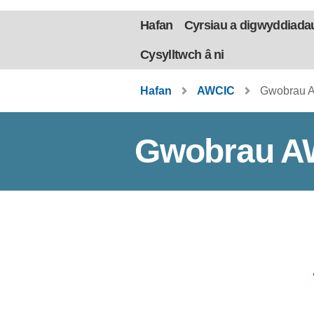
Hafan
Cyrsiau a digwyddiada
Cysylltwch â ni
Hafan
AWCIC
Gwobrau 
Gwobrau A