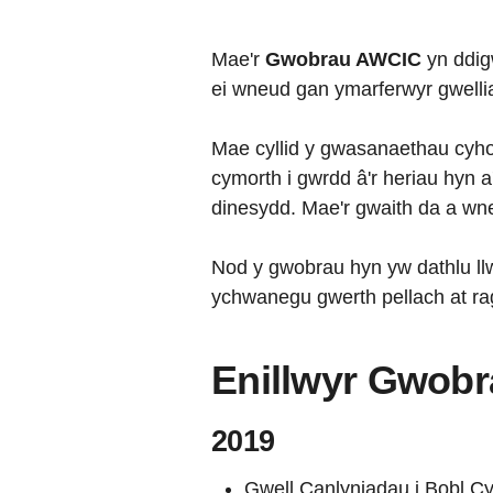
Mae'r
Gwobrau AWCIC
yn ddigw
ei wneud gan ymarferwyr gwell
Mae cyllid y gwasanaethau cyho
cymorth i gwrdd â'r heriau hyn 
dinesydd. Mae'r gwaith da a wne
Nod y gwobrau hyn yw dathlu llw
ychwanegu gwerth pellach at ra
Enillwyr Gwob
2019
Gwell Canlyniadau i Bobl C