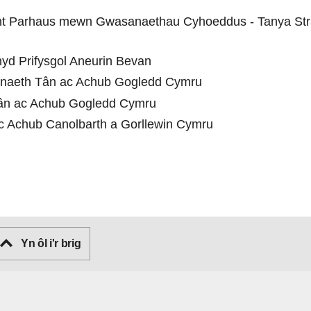
ant Parhaus mewn Gwasanaethau Cyhoeddus - Tanya Stra
hyd Prifysgol Aneurin Bevan
naeth Tân ac Achub Gogledd Cymru
ân ac Achub Gogledd Cymru
c Achub Canolbarth a Gorllewin Cymru
Yn ôl i'r brig