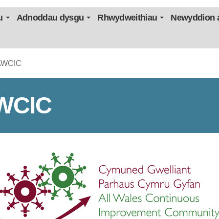
u
Adnoddau dysgu
Rhwydweithiau
Newyddion a
AWCIC
WCIC