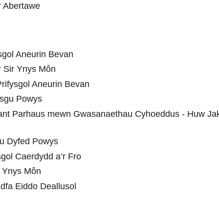
r Abertawe
sgol Aneurin Bevan
 Sir Ynys Môn
rifysgol Aneurin Bevan
ysgu Powys
elliant Parhaus mewn Gwasanaethau Cyhoeddus - Huw J
lu Dyfed Powys
sgol Caerdydd a’r Fro
r Ynys Môn
dfa Eiddo Deallusol