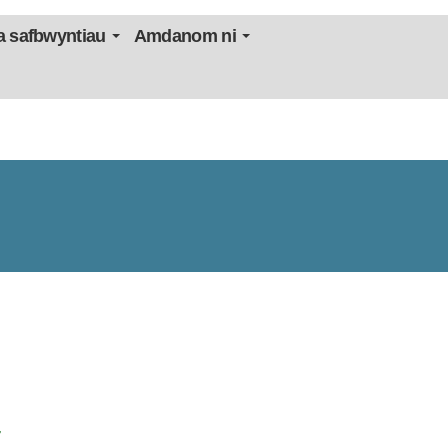
 safbwyntiau
Amdanom ni