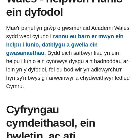
ein dyfodol
Mae'r panel yn grŵp o gwsmeriaid Academi Wales
sydd wedi cytuno i
rannu eu barn er mwyn ein
helpu i lunio, datblygu a gwella ein
gwasanaethau
. Bydd eich safbwyntiau yn ein
helpu i lunio ein cynnwys dysgu a'n hadnoddau ar-
lein yn y dyfodol, fel eu bod wir yn adlewyrchu'r
hyn sy'n bwysig i arweinwyr a chydweithwyr ledled
Cymru.
Cyfryngau
cymdeithasol, ein
bwletin, ac ati