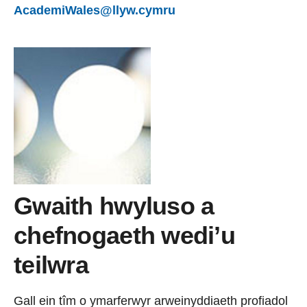
AcademiWales@llyw.cymru
Gwaith hwyluso a
chefnogaeth wedi’u
teilwra
Gall ein tîm o ymarferwyr arweinyddiaeth profiadol