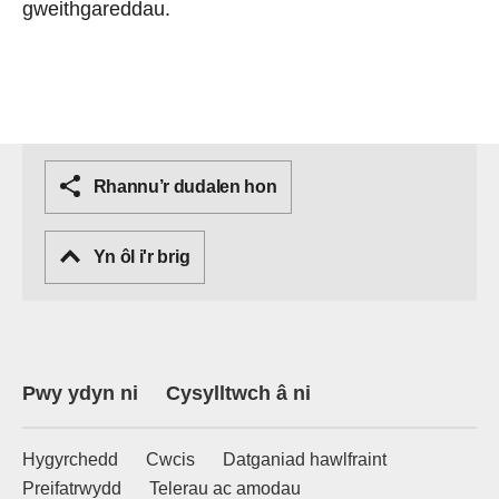
gweithgareddau.
Rhannu’r dudalen hon
Yn ôl i'r brig
Pwy ydyn ni
Cysylltwch â ni
Hygyrchedd
Cwcis
Datganiad hawlfraint
Preifatrwydd
Telerau ac amodau