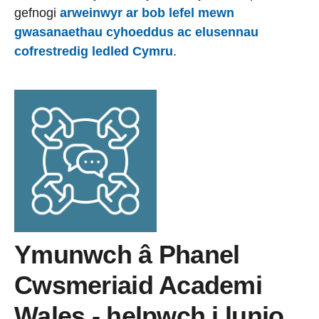
gefnogi
arweinwyr ar bob lefel mewn
gwasanaethau cyhoeddus ac elusennau
cofrestredig ledled Cymru
.
Ymunwch â Phanel
Cwsmeriaid Academi
Wales - helpwch i lunio