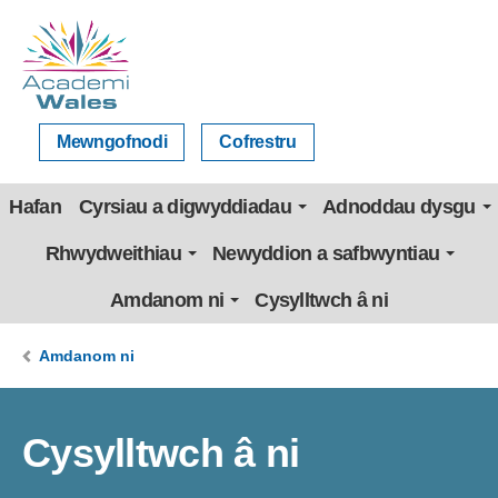
Mewngofnodi
Cofrestru
Hafan
Cyrsiau a digwyddiadau
Adnoddau dysgu
Rhwydweithiau
Newyddion a safbwyntiau
Amdanom ni
Cysylltwch â ni
Amdanom ni
Cysylltwch â ni