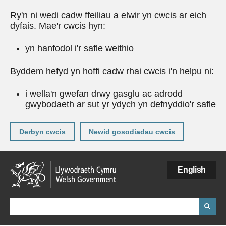
Ry'n ni wedi cadw ffeiliau a elwir yn cwcis ar eich
dyfais. Mae'r cwcis hyn:
yn hanfodol i'r safle weithio
Byddem hefyd yn hoffi cadw rhai cwcis i'n helpu ni:
i wella'n gwefan drwy gasglu ac adrodd
gwybodaeth ar sut yr ydych yn defnyddio'r safle
Derbyn cwcis
Newid gosodiadau cwcis
Neidio
English
i'r
prif
gynnwy