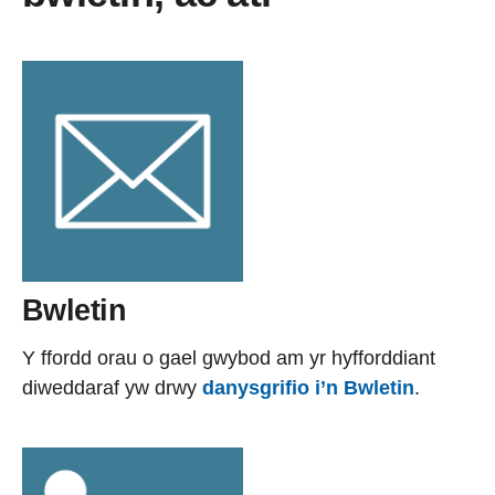
Bwletin
Y ffordd orau o gael gwybod am yr hyfforddiant
diweddaraf yw drwy
danysgrifio i’n Bwletin
.