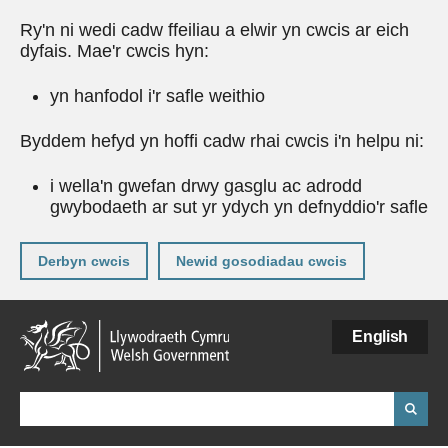
Ry'n ni wedi cadw ffeiliau a elwir yn cwcis ar eich
dyfais. Mae'r cwcis hyn:
yn hanfodol i'r safle weithio
Byddem hefyd yn hoffi cadw rhai cwcis i'n helpu ni:
i wella'n gwefan drwy gasglu ac adrodd
gwybodaeth ar sut yr ydych yn defnyddio'r safle
Derbyn cwcis
Newid gosodiadau cwcis
Neidio
English
i'r
prif
gynnwy