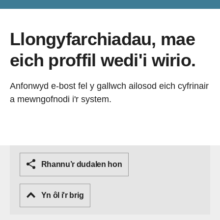
Llongyfarchiadau, mae
eich proffil wedi'i wirio.
Anfonwyd e-bost fel y gallwch ailosod eich cyfrinair
a mewngofnodi i'r system.
Rhannu’r dudalen hon
Yn ôl i'r brig