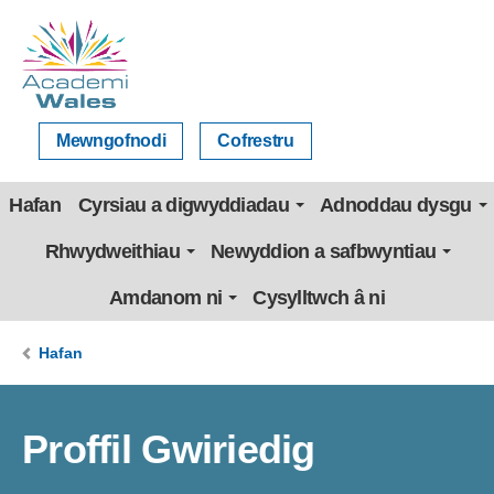
Mewngofnodi
Cofrestru
Hafan
Cyrsiau a digwyddiadau
Adnoddau dysgu
Rhwydweithiau
Newyddion a safbwyntiau
Amdanom ni
Cysylltwch â ni
Hafan
Proffil Gwiriedig