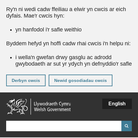
Ry'n ni wedi cadw ffeiliau a elwir yn cwcis ar eich
dyfais. Mae'r cwcis hyn:
yn hanfodol i'r safle weithio
Byddem hefyd yn hoffi cadw rhai cwcis i'n helpu ni:
i wella'n gwefan drwy gasglu ac adrodd
gwybodaeth ar sut yr ydych yn defnyddio'r safle
Derbyn cwcis
Newid gosodiadau cwcis
Neidio
English
i'r
prif
gynnwy