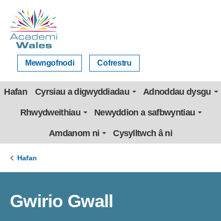
Mewngofnodi
Cofrestru
Hafan
Cyrsiau a digwyddiadau
Adnoddau dysgu
Rhwydweithiau
Newyddion a safbwyntiau
Amdanom ni
Cysylltwch â ni
Hafan
Gwirio Gwall