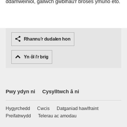
ddamweiniol, gallwch gwblhau'r broses ymuno eto.
Rhannu’r dudalen hon
Yn ôl i'r brig
Pwy ydyn ni
Cysylltwch â ni
Hygyrchedd
Cwcis
Datganiad hawlfraint
Preifatrwydd
Telerau ac amodau