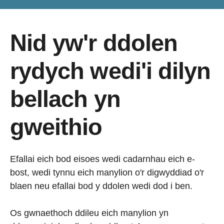
Nid yw'r ddolen
rydych wedi'i dilyn
bellach yn
gweithio
Efallai eich bod eisoes wedi cadarnhau eich e-
bost, wedi tynnu eich manylion o'r digwyddiad o'r
blaen neu efallai bod y ddolen wedi dod i ben.
Os gwnaethoch ddileu eich manylion yn