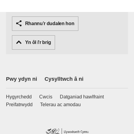
Rhannu’r dudalen hon
Yn ôl i'r brig
Pwy ydyn ni
Cysylltwch â ni
Hygyrchedd
Cwcis
Datganiad hawlfraint
Preifatrwydd
Telerau ac amodau