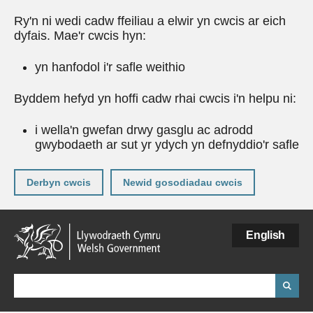
Ry'n ni wedi cadw ffeiliau a elwir yn cwcis ar eich
dyfais. Mae'r cwcis hyn:
yn hanfodol i'r safle weithio
Byddem hefyd yn hoffi cadw rhai cwcis i'n helpu ni:
i wella'n gwefan drwy gasglu ac adrodd
gwybodaeth ar sut yr ydych yn defnyddio'r safle
Derbyn cwcis
Newid gosodiadau cwcis
Neidio
English
i'r
prif
gynnwy