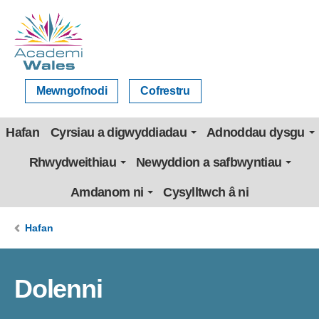
Mewngofnodi
Cofrestru
Hafan
Cyrsiau a digwyddiadau
Adnoddau dysgu
Rhwydweithiau
Newyddion a safbwyntiau
Amdanom ni
Cysylltwch â ni
Hafan
Dolenni