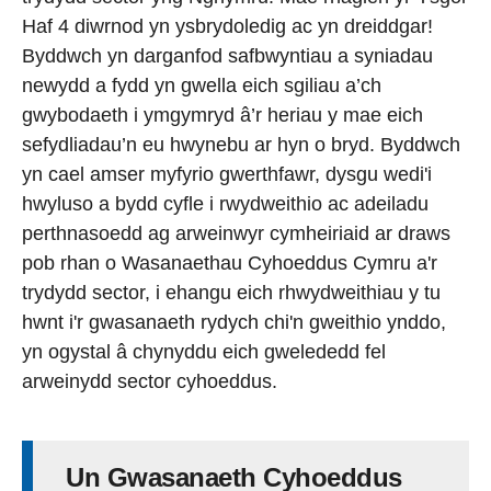
Haf 4 diwrnod yn ysbrydoledig ac yn dreiddgar!
Byddwch yn darganfod safbwyntiau a syniadau
newydd a fydd yn gwella eich sgiliau a’ch
gwybodaeth i ymgymryd â’r heriau y mae eich
sefydliadau’n eu hwynebu ar hyn o bryd. Byddwch
yn cael amser myfyrio gwerthfawr, dysgu wedi'i
hwyluso a bydd cyfle i rwydweithio ac adeiladu
perthnasoedd ag arweinwyr cymheiriaid ar draws
pob rhan o Wasanaethau Cyhoeddus Cymru a'r
trydydd sector, i ehangu eich rhwydweithiau y tu
hwnt i'r gwasanaeth rydych chi'n gweithio ynddo,
yn ogystal â chynyddu eich gwelededd fel
arweinydd sector cyhoeddus.
Un Gwasanaeth Cyhoeddus