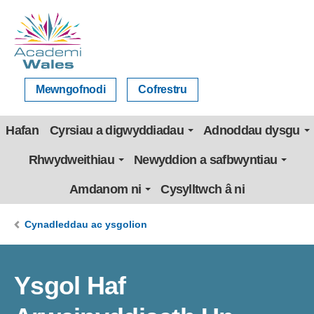
Mewngofnodi
Cofrestru
Hafan
Cyrsiau a digwyddiadau
Adnoddau dysgu
Rhwydweithiau
Newyddion a safbwyntiau
Amdanom ni
Cysylltwch â ni
Cynadleddau ac ysgolion
Ysgol Haf