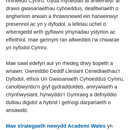
nhirwedd Cymru. Gyda mynediad at arweinwyr ar
draws gwasanaethau cyhoeddus, dealltwriaeth o
anghenion arwain a thrawsnewid ein harweinwyr
presennol ac yn y dyfodol, a lefelau uchel o
arbenigedd wrth gyflawni ymyriadau ystyrlon ac
effeithiol, mae gennym ran allweddol i’w chwarae
yn nyfodol Cymru.
Mae sawl edefyn aur yn rhedeg drwy bopeth a
wnawn: Gwreiddio Deddf Llesiant Cenedlaethau’r
Dyfodol, ethos Un Gwasanaeth Cyhoeddus Cymru,
canolbwyntio’n gryf gydraddoldeb, amrywiaeth a
chynhwysiant, hyrwyddo’r Gymraeg a defnyddio
dulliau digidol a hybrid i gefnogi darpariaeth o
ansawdd.
Mae strategaeth newydd Academi Wales
yn