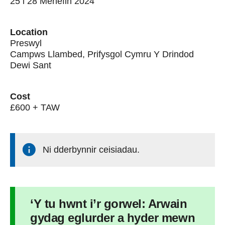
25 i 28 Mehefin 2024
Location
Preswyl
Campws Llambed, Prifysgol Cymru Y Drindod
Dewi Sant
Cost
£600 + TAW
Ni dderbynnir ceisiadau.
‘Y tu hwnt i’r gorwel: Arwain
gydag eglurder a hyder mewn