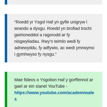
“Roedd yr Ysgol Haf yn gyfle unigryw i
wrando a dysgu. Roedd yn brofiad trochi
gwirioneddol a ragorodd ar fy
nisgwyliadau. Rwy’n teimlo wedi fy
adnewyddu, fy adfywio, ac wedi ymrwymo
i gymhwyso fy nysgu.”
Mae fideos o Ysgolion Haf y gorffennol ar
gael ar ein sianel YouTube -
https://www.youtube.com/academiwale
s