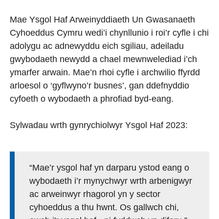
Mae Ysgol Haf Arweinyddiaeth Un Gwasanaeth
Cyhoeddus Cymru wedi’i chynllunio i roi’r cyfle i chi
adolygu ac adnewyddu eich sgiliau, adeiladu
gwybodaeth newydd a chael mewnwelediad i’ch
ymarfer arwain. Mae’n rhoi cyfle i archwilio ffyrdd
arloesol o ‘gyflwyno’r busnes’, gan ddefnyddio
cyfoeth o wybodaeth a phrofiad byd-eang.
Sylwadau wrth gynrychiolwyr Ysgol Haf 2023:
“Mae’r ysgol haf yn darparu ystod eang o
wybodaeth i’r mynychwyr wrth arbenigwyr
ac arweinwyr rhagorol yn y sector
cyhoeddus a thu hwnt. Os gallwch chi,