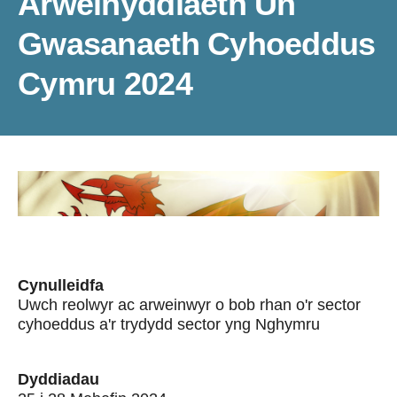
Arweinyddiaeth Un
Gwasanaeth Cyhoeddus
Cymru 2024
Cynulleidfa
Uwch reolwyr ac arweinwyr o bob rhan o'r sector
cyhoeddus a'r trydydd sector yng Nghymru
Dyddiadau