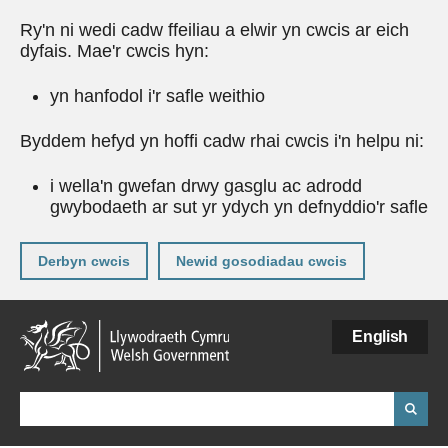
Ry'n ni wedi cadw ffeiliau a elwir yn cwcis ar eich
dyfais. Mae'r cwcis hyn:
yn hanfodol i'r safle weithio
Byddem hefyd yn hoffi cadw rhai cwcis i'n helpu ni:
i wella'n gwefan drwy gasglu ac adrodd
gwybodaeth ar sut yr ydych yn defnyddio'r safle
Derbyn cwcis
Newid gosodiadau cwcis
Neidio
English
i'r
prif
gynnwy