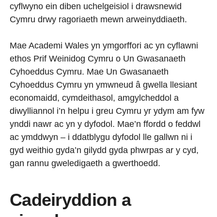
cyflwyno ein diben uchelgeisiol i drawsnewid
Cymru drwy ragoriaeth mewn arweinyddiaeth.
Mae Academi Wales yn ymgorffori ac yn cyflawni
ethos Prif Weinidog Cymru o Un Gwasanaeth
Cyhoeddus Cymru. Mae Un Gwasanaeth
Cyhoeddus Cymru yn ymwneud â gwella llesiant
economaidd, cymdeithasol, amgylcheddol a
diwylliannol i’n helpu i greu Cymru yr ydym am fyw
ynddi nawr ac yn y dyfodol. Mae’n ffordd o feddwl
ac ymddwyn – i ddatblygu dyfodol lle gallwn ni i
gyd weithio gyda’n gilydd gyda phwrpas ar y cyd,
gan rannu gweledigaeth a gwerthoedd.
Cadeiryddion a