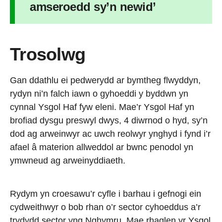
amseroedd sy’n newid’
Trosolwg
Gan ddathlu ei pedwerydd ar bymtheg flwyddyn,
rydyn ni’n falch iawn o gyhoeddi y byddwn yn
cynnal Ysgol Haf fyw eleni. Mae’r Ysgol Haf yn
brofiad dysgu preswyl dwys, 4 diwrnod o hyd, sy’n
dod ag arweinwyr ac uwch reolwyr ynghyd i fynd i’r
afael â materion allweddol ar bwnc penodol yn
ymwneud ag arweinyddiaeth.
Rydym yn croesawu’r cyfle i barhau i gefnogi ein
cydweithwyr o bob rhan o’r sector cyhoeddus a’r
trydydd sector yng Nghymru. Mae rhaglen yr Ysgol