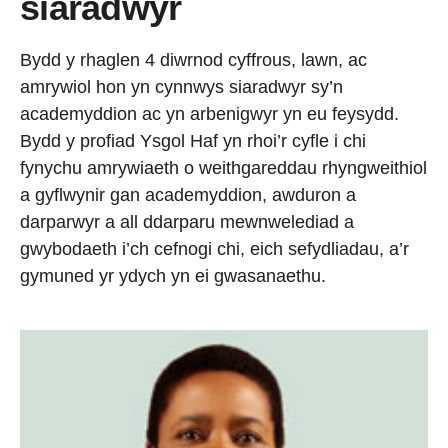
siaradwyr
Bydd y rhaglen 4 diwrnod cyffrous, lawn, ac
amrywiol hon yn cynnwys siaradwyr sy’n
academyddion ac yn arbenigwyr yn eu feysydd.
Bydd y profiad Ysgol Haf yn rhoi’r cyfle i chi
fynychu amrywiaeth o weithgareddau rhyngweithiol
a gyflwynir gan academyddion, awduron a
darparwyr a all ddarparu mewnwelediad a
gwybodaeth i’ch cefnogi chi, eich sefydliadau, a’r
gymuned yr ydych yn ei gwasanaethu.