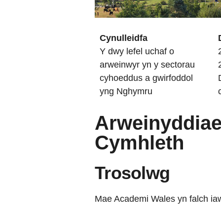
Cynulleidfa
Y dwy lefel uchaf o
arweinwyr yn y sectorau
cyhoeddus a gwirfoddol
yng Nghymru
Arweinyddiae
Cymhleth
Trosolwg
Mae Academi Wales yn falch iawn