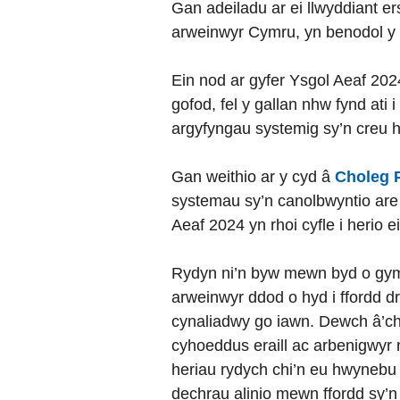
Gan adeiladu ar ei llwyddiant er
arweinwyr Cymru, yn benodol y r
Ein nod ar gyfer Ysgol Aeaf 20
gofod, fel y gallan nhw fynd at
argyfyngau systemig sy’n creu h
Gan weithio ar y cyd â
Choleg P
systemau sy’n canolbwyntio are y
Aeaf 2024 yn rhoi cyfle i herio 
Rydyn ni’n byw mewn byd o gymh
arweinwyr ddod o hyd i ffordd 
cynaliadwy go iawn. Dewch â’ch
cyhoeddus eraill ac arbenigwyr
heriau rydych chi’n eu hwynebu 
dechrau alinio mewn ffordd sy’n 