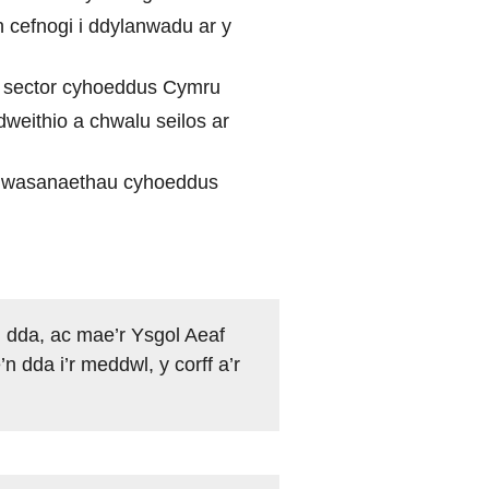
h cefnogi i ddylanwadu ar y
m sector cyhoeddus Cymru
dweithio a chwalu seilos ar
u gwasanaethau cyhoeddus
n dda, ac mae’r Ysgol Aeaf
 dda i’r meddwl, y corff a’r