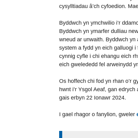
cysylltiadau â’ch cyfoedion. Mae
Byddwch yn ymchwilio i’r ddamca
Byddwch yn ymarfer dulliau newyd
wneud ar unwaith. Byddwch yn ar
system a fydd yn eich galluogi 
cynnig cyfle i chi ehangu eich 
eich gwelededd fel arweinydd y
Os hoffech chi fod yn rhan o’r 
hwnt i’r Ysgol Aeaf, gan edrych 
gais erbyn 22 Ionawr 2024.
I gael rhagor o fanylion, gweler