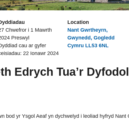
Dyddiadau
Location
27 Chwefror i 1 Mawrth
Nant Gwrtheyrn,
2024 Preswyl
Gwynedd, Gogledd
Dyddiad cau ar gyfer
Cymru LL53 6NL
ceisiadau: 22 Ionawr 2024
th Edrych Tua’r Dyfod
 bod yr Ysgol Aeaf yn dychwelyd i leoliad hyfryd Nant 