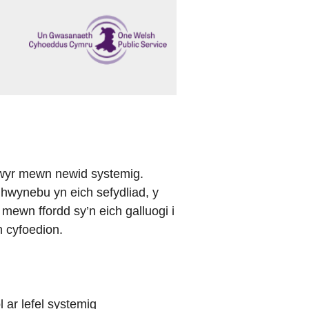
wyr mewn newid systemig.
 hwynebu yn eich sefydliad, y
ewn ffordd sy’n eich galluogi i
h cyfoedion.
 ar lefel systemig