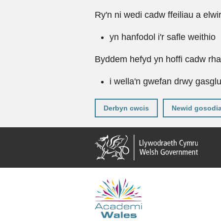
Ry'n ni wedi cadw ffeiliau a elwi
yn hanfodol i'r safle weithio
Byddem hefyd yn hoffi cadw rhai 
i wella'n gwefan drwy gasgl
Derbyn cwcis
Newid gosodi
Neidio
i'r
prif
gynnwy