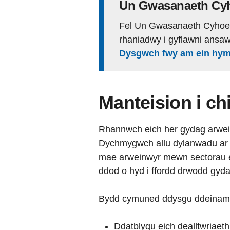
Un Gwasanaeth Cy
Fel Un Gwasanaeth Cyhoe
rhaniadwy i gyflawni ansa
Dysgwch fwy am ein hy
Manteision i ch
Rhannwch eich her gydag arwei
Dychmygwch allu dylanwadu ar y 
mae arweinwyr mewn sectorau era
ddod o hyd i ffordd drwodd gyda’
Bydd cymuned ddysgu ddeinamig y
Ddatblygu eich dealltwriaeth