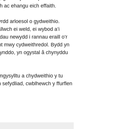
h ac ehangu eich effaith.
rdd arloesol o gydweithio.
llwch ei weld, ei wybod a’i
au newydd i rannau eraill o’r
ynt mwy cydweithredol. Bydd yn
o ynddo, yn ogystal â chynyddu
gysylltu a chydweithio y tu
h sefydliad, cwblhewch y ffurflen