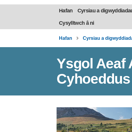
Hafan
Cyrsiau a digwyddiada
Cysylltwch â ni
Hafan
Cyrsiau a digwyddiad
Ysgol Aeaf
Cyhoeddus