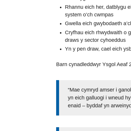
Rhannu eich her, datblygu ei
system o’ch cwmpas
Gwella eich gwybodaeth a’c
Cryfhau eich rhwydwaith o gy
draws y sector cyhoeddus
Yn y pen draw, cael eich y
Barn cynadleddwyr Ysgol Aeaf 
“Mae cymryd amser i ganolb
yn eich galluogi i wneud h
enaid – byddaf yn arweinyd