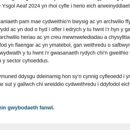
 Ysgol Aeaf 2024 yn rhoi cyfle i herio eich arweinyddiaet
niaeth pam mae cydweithio’n bwysig ac yn archwilio ffy
d ac yn dod o hyd i offer i edrych y tu hwnt i’r hyn y ga
chwilio heriau ac yn creu mewnwelediadau a chysylltiad
i fod yn flaengar ac yn ymatebol, gan weithredu o safbw
rhwydwaith y tu hwnt i’r gwasanaeth rydych chi’n gweithi
n y sector cyhoeddus.
gymuned ddysgu ddeinamig hon sy’n cynnig cyfleoedd i ym
ar sut y gallwch chi wreiddio cydweithredu i ddyfodol eic
ein gwybodaeth fanwl.