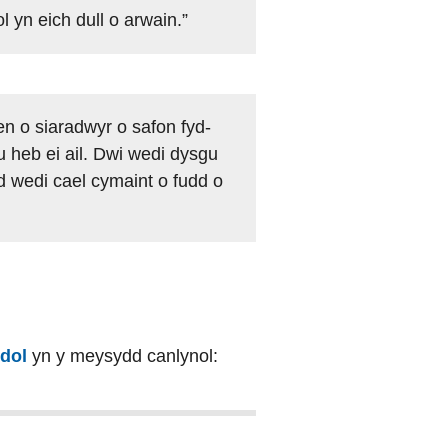
yn eich dull o arwain.”
en o siaradwyr o safon fyd-
 heb ei ail. Dwi wedi dysgu
d wedi cael cymaint o fudd o
dol
yn y meysydd canlynol: