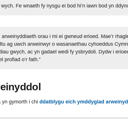
ych. Fe wnaeth fy nysgu ei bod hi’n iawn bod yn ddynol 
n arweinyddiaeth orau i mi ei gwneud erioed. Mae’r rhagl
sylltu ag uwch arweinwyr o wasanaethau cyhoeddus Cymru
diau gwych, ac yn gadael wedi fy ysbrydoli. Dydw i erioe
 profiad o’r fath.”
einyddol
 yn gymorth i chi
ddatblygu eich ymddygiad arweinyd