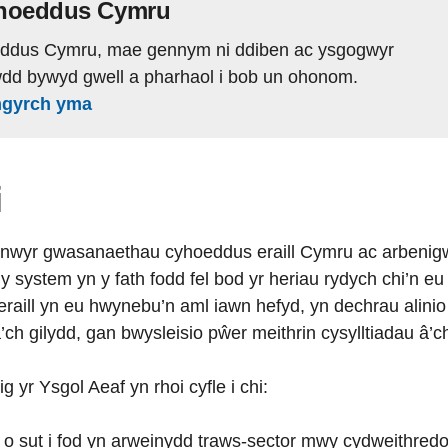
hoeddus Cymru
ddus Cymru, mae gennym ni ddiben ac ysgogwyr
wdd bywyd gwell a pharhaol i bob un ohonom.
mgyrch yma
i
nwyr gwasanaethau cyhoeddus eraill Cymru ac arbenig
system yn y fath fodd fel bod yr heriau rydych chi’n eu
ill yn eu hwynebu’n aml iawn hefyd, yn dechrau alinio m
ch gilydd, gan bwysleisio pŵer meithrin cysylltiadau â’c
r Ysgol Aeaf yn rhoi cyfle i chi:
 o sut i fod yn arweinydd traws-sector mwy cydweithredol