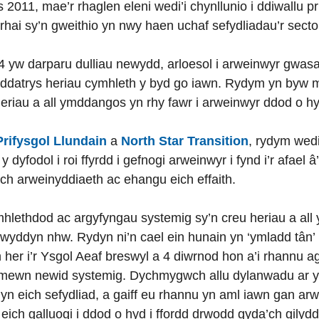
s 2011, mae’r rhaglen eleni wedi’i chynllunio i ddiwallu 
hai sy’n gweithio yn nwy haen uchaf sefydliadau’r secto
24 yw darparu dulliau newydd, arloesol i arweinwyr gwa
i i ddatrys heriau cymhleth y byd go iawn. Rydym yn by
eriau a all ymddangos yn rhy fawr i arweinwyr ddod o hyd
rifysgol Llundain
a
North Star Transition
, rydym wedi
 dyfodol i roi ffyrdd i gefnogi arweinwyr i fynd i’r afael
eich arweinyddiaeth ac ehangu eich effaith.
lethdod ac argyfyngau systemig sy’n creu heriau a all 
drwyddyn nhw. Rydyn ni’n cael ein hunain yn ‘ymladd tâ
 her i’r Ysgol Aeaf breswyl a 4 diwrnod hon a’i rhannu
 mewn newid systemig. Dychmygwch allu dylanwadu ar y s
yn eich sefydliad, a gaiff eu rhannu yn aml iawn gan ar
eich galluogi i ddod o hyd i ffordd drwodd gyda’ch gilyd