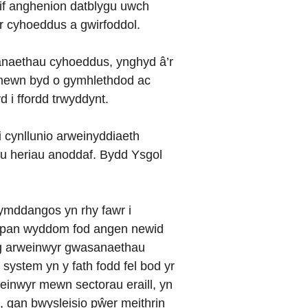
prif anghenion datblygu uwch
r cyhoeddus a gwirfoddol.
sanaethau cyhoeddus, ynghyd â’r
w mewn byd o gymhlethdod ac
 i ffordd trwyddynt.
 cynllunio arweinyddiaeth
 â’u heriau anoddaf. Bydd Ysgol
ymddangos yn rhy fawr i
n’ pan wyddom fod angen newid
 ag arweinwyr gwasanaethau
ystem yn y fath fodd fel bod yr
weinwyr mewn sectorau eraill, yn
d, gan bwysleisio pŵer meithrin