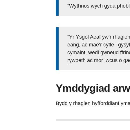
“Wythnos wych gyda phobl w
“Yr Ysgol Aeaf yw’r rhagle
eang, ac mae’r cyfle i gy
cymaint, wedi gwneud ffrin
rywbeth ac mor lwcus o gael
Ymddygiad arw
Bydd y rhaglen hyfforddiant yma