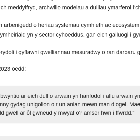
ch meddylfryd, archwilio modelau a dulliau ymarferol i’c
h arbenigedd o heriau systemau cymhleth ac ecosyste
mheiriaid yn y sector cyhoeddus, gan eich galluogi i gy
sbrydoli i gyflawni gwelliannau mesuradwy o ran darpar
2023 oedd:
wyntio ar eich dull o arwain yn hanfodol i allu arwain y
ynny gydag unigolion o’r un anian mewn man diogel. Mae’n
d gwell ar ôl gwneud y mwyaf o’r amser hwn i ffwrdd.”