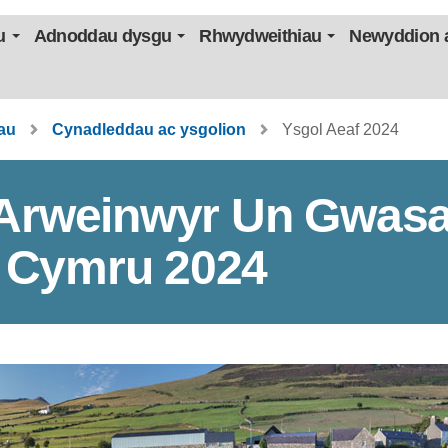
u
Adnoddau dysgu
Rhwydweithiau
Newyddion a
au
Cynadleddau ac ysgolion
Ysgol Aeaf 2024
 Arweinwyr Un Gwas
 Cymru 2024