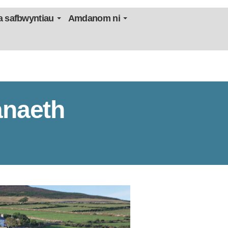
 safbwyntiau
Amdanom ni
anaeth