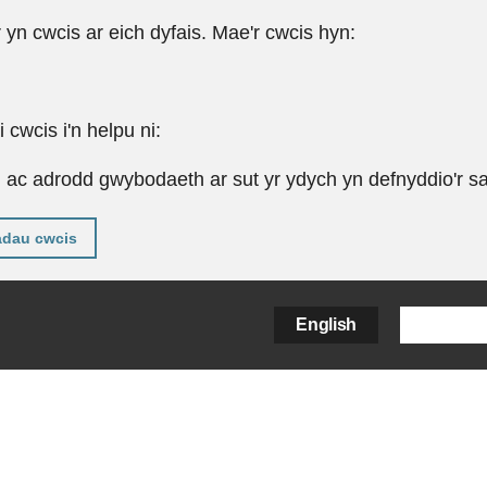
r yn cwcis ar eich dyfais. Mae'r cwcis hyn:
cwcis i'n helpu ni:
u ac adrodd gwybodaeth ar sut yr ydych yn defnyddio'r sa
adau cwcis
English