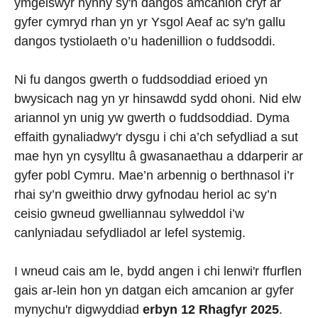
ymgeiswyr hynny sy'n dangos amcanion cryf ar
gyfer cymryd rhan yn yr Ysgol Aeaf ac sy'n gallu
dangos tystiolaeth o’u hadenillion o fuddsoddi.
Ni fu dangos gwerth o fuddsoddiad erioed yn
bwysicach nag yn yr hinsawdd sydd ohoni. Nid elw
ariannol yn unig yw gwerth o fuddsoddiad. Dyma
effaith gynaliadwy'r dysgu i chi a’ch sefydliad a sut
mae hyn yn cysylltu â gwasanaethau a ddarperir ar
gyfer pobl Cymru. Mae’n arbennig o berthnasol i’r
rhai sy’n gweithio drwy gyfnodau heriol ac sy’n
ceisio gwneud gwelliannau sylweddol i’w
canlyniadau sefydliadol ar lefel systemig.
I wneud cais am le, bydd angen i chi lenwi'r ffurflen
gais ar-lein hon yn datgan eich amcanion ar gyfer
mynychu'r digwyddiad
erbyn 12 Rhagfyr 2025
.