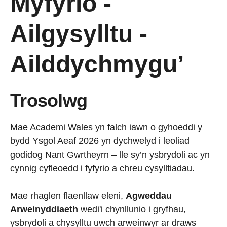
Myfyrio -
Ailgysylltu -
Ailddychmygu’
Trosolwg
Mae Academi Wales yn falch iawn o gyhoeddi y
bydd Ysgol Aeaf 2026 yn dychwelyd i leoliad
godidog Nant Gwrtheyrn – lle sy’n ysbrydoli ac yn
cynnig cyfleoedd i fyfyrio a chreu cysylltiadau.
Mae rhaglen flaenllaw eleni,
Agweddau
Arweinyddiaeth
wedi'i chynllunio i gryfhau,
ysbrydoli a chysylltu uwch arweinwyr ar draws