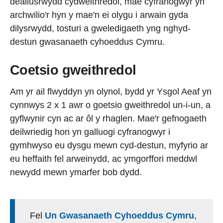
deallusrwydd cydweithredol, mae cyfranogwyr yn
archwilio'r hyn y mae'n ei olygu i arwain gyda
dilysrwydd, tosturi a gweledigaeth yng nghyd-
destun gwasanaeth cyhoeddus Cymru.
Coetsio gweithredol
Am yr ail flwyddyn yn olynol, bydd yr Ysgol Aeaf yn
cynnwys 2 x 1 awr o goetsio gweithredol un-i-un, a
gyflwynir cyn ac ar ôl y rhaglen. Mae'r gefnogaeth
deilwriedig hon yn galluogi cyfranogwyr i
gymhwyso eu dysgu mewn cyd-destun, myfyrio ar
eu heffaith fel arweinydd, ac ymgorffori meddwl
newydd mewn ymarfer bob dydd.
Fel
Un Gwasanaeth Cyhoeddus Cymru
,