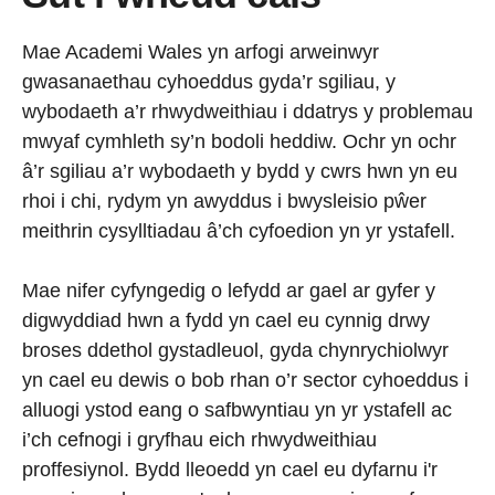
Mae Academi Wales yn arfogi arweinwyr
gwasanaethau cyhoeddus gyda’r sgiliau, y
wybodaeth a’r rhwydweithiau i ddatrys y problemau
mwyaf cymhleth sy’n bodoli heddiw. Ochr yn ochr
â’r sgiliau a’r wybodaeth y bydd y cwrs hwn yn eu
rhoi i chi, rydym yn awyddus i bwysleisio pŵer
meithrin cysylltiadau â’ch cyfoedion yn yr ystafell.
Mae nifer cyfyngedig o lefydd ar gael ar gyfer y
digwyddiad hwn a fydd yn cael eu cynnig drwy
broses ddethol gystadleuol, gyda chynrychiolwyr
yn cael eu dewis o bob rhan o’r sector cyhoeddus i
alluogi ystod eang o safbwyntiau yn yr ystafell ac
i’ch cefnogi i gryfhau eich rhwydweithiau
proffesiynol. Bydd lleoedd yn cael eu dyfarnu i'r