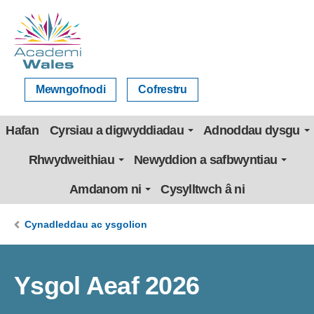
Mewngofnodi
Cofrestru
Hafan
Cyrsiau a digwyddiadau
Adnoddau dysgu
Rhwydweithiau
Newyddion a safbwyntiau
Amdanom ni
Cysylltwch â ni
Cynadleddau ac ysgolion
Ysgol Aeaf 2026