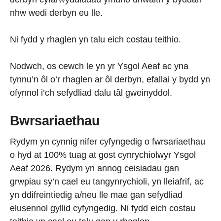
nhw wedi derbyn eu lle.
Ni fydd y rhaglen yn talu eich costau teithio.
Nodwch, os cewch le yn yr Ysgol Aeaf ac yna
tynnu’n ôl o’r rhaglen ar ôl derbyn, efallai y bydd yn
ofynnol i’ch sefydliad dalu tâl gweinyddol.
Bwrsariaethau
Rydym yn cynnig nifer cyfyngedig o fwrsariaethau
o hyd at 100% tuag at gost cynrychiolwyr Ysgol
Aeaf 2026. Rydym yn annog ceisiadau gan
grwpiau sy’n cael eu tangynrychioli, yn lleiafrif, ac
yn ddifreintiedig a/neu lle mae gan sefydliad
elusennol gyllid cyfyngedig. Ni fydd eich costau