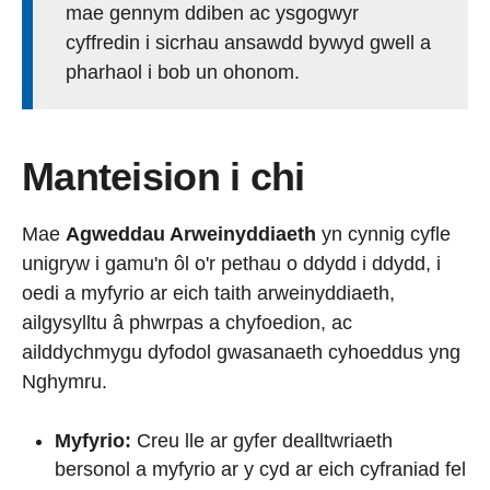
mae gennym ddiben ac ysgogwyr
cyffredin i sicrhau ansawdd bywyd gwell a
pharhaol i bob un ohonom.
Manteision i chi
Mae
Agweddau Arweinyddiaeth
yn cynnig cyfle
unigryw i gamu'n ôl o'r pethau o ddydd i ddydd, i
oedi a myfyrio ar eich taith arweinyddiaeth,
ailgysylltu â phwrpas a chyfoedion, ac
ailddychmygu dyfodol gwasanaeth cyhoeddus yng
Nghymru.
Myfyrio:
Creu lle ar gyfer dealltwriaeth
bersonol a myfyrio ar y cyd ar eich cyfraniad fel