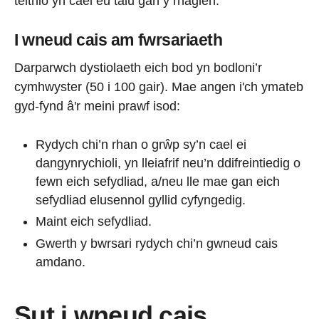
teithio yn cael eu talu gan y rhaglen.
I wneud cais am fwrsariaeth
Darparwch dystiolaeth eich bod yn bodloni’r
cymhwyster (50 i 100 gair). Mae angen i'ch ymateb
gyd-fynd â'r meini prawf isod:
Rydych chi’n rhan o grŵp sy’n cael ei
dangynrychioli, yn lleiafrif neu’n ddifreintiedig o
fewn eich sefydliad, a/neu lle mae gan eich
sefydliad elusennol gyllid cyfyngedig.
Maint eich sefydliad.
Gwerth y bwrsari rydych chi’n gwneud cais
amdano.
Sut i wneud cais