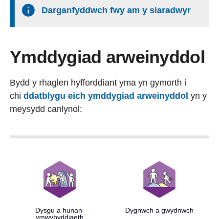
Darganfyddwch fwy am y siaradwyr
Ymddygiad arweinyddol
Bydd y rhaglen hyfforddiant yma yn gymorth i
chi
ddatblygu eich ymddygiad arweinyddol
yn y
meysydd canlynol:
Dysgu a hunan-
Dygnwch a gwydnwch
ymwybyddiaeth