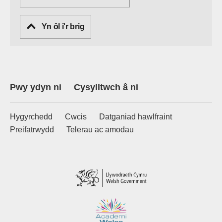
Yn ôl i'r brig
Pwy ydyn ni
Cysylltwch â ni
Hygyrchedd
Cwcis
Datganiad hawlfraint
Preifatrwydd
Telerau ac amodau