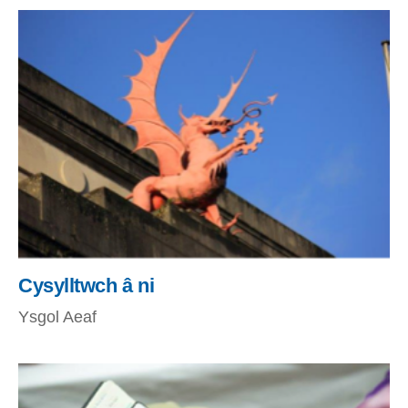
Cysylltwch â ni
Ysgol Aeaf