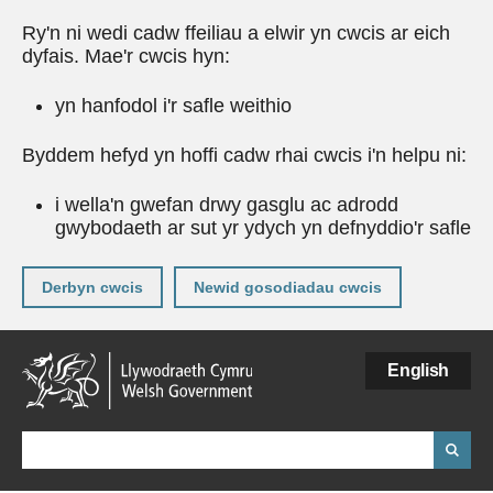
Ry'n ni wedi cadw ffeiliau a elwir yn cwcis ar eich
dyfais. Mae'r cwcis hyn:
yn hanfodol i'r safle weithio
Byddem hefyd yn hoffi cadw rhai cwcis i'n helpu ni:
i wella'n gwefan drwy gasglu ac adrodd
gwybodaeth ar sut yr ydych yn defnyddio'r safle
Derbyn cwcis
Newid gosodiadau cwcis
Neidio
English
i'r
prif
gynnwy