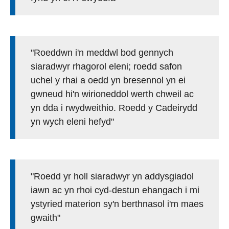
"Roeddwn i'n meddwl bod gennych
siaradwyr rhagorol eleni; roedd safon
uchel y rhai a oedd yn bresennol yn ei
gwneud hi'n wirioneddol werth chweil ac
yn dda i rwydweithio. Roedd y Cadeirydd
yn wych eleni hefyd"
"Roedd yr holl siaradwyr yn addysgiadol
iawn ac yn rhoi cyd-destun ehangach i mi
ystyried materion sy'n berthnasol i'm maes
gwaith"