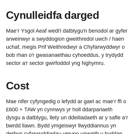
Cynulleidfa darged
Mae’r Ysgol Aeaf wedi'i datblygu'n benodol ar gyfer
arweinwyr a swyddogion gweithredol uwch / haen
uchaf, megis Prif Weithredwyr a Chyfarwyddwyr o
bob rhan o'r gwasanaethau cyhoeddus, y trydydd
sector a'r sector gwirfoddol yng Nghymru.
Cost
Mae nifer cyfyngedig o lefydd ar gael ac mae’r ffi o
£600 + TAW yn cynnwys yr holl ddarpariaeth
dysgu a datblygu, llety un ddeiliadaeth ar y safle a’r
bwrdd llawn. Bydd ymgeiswyr llwyddiannus yn
derbyn cyfarwyddiadau ymuno unwaith y byddan