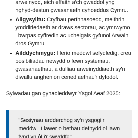
arweinydd, eich effaith a'ch gwaddol yng
nghyd-destun gwasanaeth cyhoeddus Cymru.
Ailgysylltu:
Cryfhau perthnasoedd, meithrin
ymddiriedaeth ar draws sectorau, ac ymrwymo
i bwrpas cyffredin ac uchelgais gyfunol Arwain
dros Gymru.
Ailddychmygu:
Herio meddwl sefydledig, creu
posibiliadau newydd o fewn systemau,
gwasanaethau, a dulliau arweinyddiaeth sy'n
diwallu anghenion cenedlaethau'r dyfodol.
Sylwadau gan gynadleddwyr Ysgol Aeaf 2025:
"Sesiynau ardderchog sy'n ysgogi’r
meddwl. Llawer o bethau defnyddiol iawn i
fynd yn ôl i'r swyddfa"