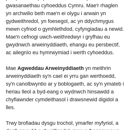
gwasanaethau cyhoeddus Cymru. Mae'r rhaglen
yn archwilio beth mae'n ei olygu i arwain yn
gydweithredol, yn foesegol, ac yn ddychmygus
mewn cyfnod o gymhlethdod, cyfyngiadau a newid.
Mae'n cefnogi uwch-weithredwyr i gryfhau eu
gwydnwch arweinyddiaeth, ehangu eu persbectif,
ac ailegnïo eu hymrwymiad i werth cyhoeddus.
Mae
Agweddau Arweinyddiaeth
yn meithrin
arweinyddiaeth sy'n cael ei yrru gan werthoedd,
sy'n canolbwyntio ar y boblogaeth, ac sy'n ymateb i
heriau lleol a byd-eang o wydnwch hinsawdd a
chyfiawnder cymdeithasol i drawsnewid digidol a
lles.
Trwy brofiadau dysgu trochol, ymarfer myfyriol, a