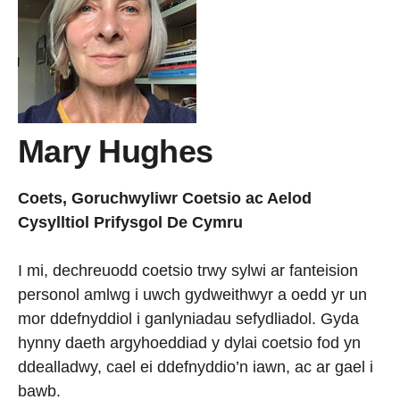
Mary Hughes
Coets, Goruchwyliwr Coetsio ac Aelod
Cysylltiol Prifysgol De Cymru
I mi, dechreuodd coetsio trwy sylwi ar fanteision
personol amlwg i uwch gydweithwyr a oedd yr un
mor ddefnyddiol i ganlyniadau sefydliadol. Gyda
hynny daeth argyhoeddiad y dylai coetsio fod yn
ddealladwy, cael ei ddefnyddio’n iawn, ac ar gael i
bawb.