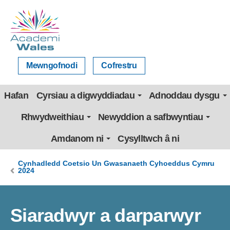
Mewngofnodi
Cofrestru
Hafan
Cyrsiau a digwyddiadau
Adnoddau dysgu
Rhwydweithiau
Newyddion a safbwyntiau
Amdanom ni
Cysylltwch â ni
Cynhadledd Coetsio Un Gwasanaeth Cyhoeddus Cymru
2024
Siaradwyr a darparwyr