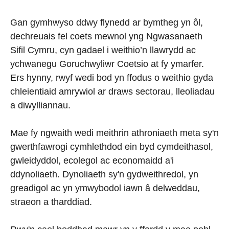
Gan gymhwyso ddwy flynedd ar bymtheg yn ôl,
dechreuais fel coets mewnol yng Ngwasanaeth
Sifil Cymru, cyn gadael i weithio’n llawrydd ac
ychwanegu Goruchwyliwr Coetsio at fy ymarfer.
Ers hynny, rwyf wedi bod yn ffodus o weithio gyda
chleientiaid amrywiol ar draws sectorau, lleoliadau
a diwylliannau.
Mae fy ngwaith wedi meithrin athroniaeth meta sy'n
gwerthfawrogi cymhlethdod ein byd cymdeithasol,
gwleidyddol, ecolegol ac economaidd a'i
ddynoliaeth. Dynoliaeth sy'n gydweithredol, yn
greadigol ac yn ymwybodol iawn â delweddau,
straeon a tharddiad.