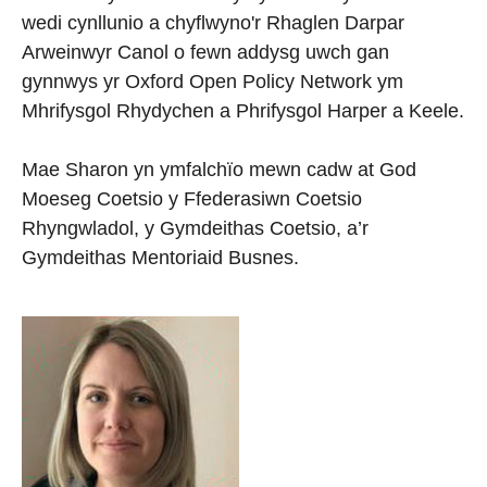
wedi cynllunio a chyflwyno'r Rhaglen Darpar
Arweinwyr Canol o fewn addysg uwch gan
gynnwys yr Oxford Open Policy Network ym
Mhrifysgol Rhydychen a Phrifysgol Harper a Keele.
Mae Sharon yn ymfalchïo mewn cadw at God
Moeseg Coetsio y Ffederasiwn Coetsio
Rhyngwladol, y Gymdeithas Coetsio, a’r
Gymdeithas Mentoriaid Busnes.