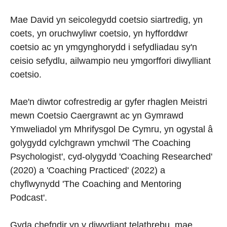
Mae David yn seicolegydd coetsio siartredig, yn
coets, yn oruchwyliwr coetsio, yn hyfforddwr
coetsio ac yn ymgynghorydd i sefydliadau sy'n
ceisio sefydlu, ailwampio neu ymgorffori diwylliant
coetsio.
Mae'n diwtor cofrestredig ar gyfer rhaglen Meistri
mewn Coetsio Caergrawnt ac yn Gymrawd
Ymweliadol ym Mhrifysgol De Cymru, yn ogystal â
golygydd cylchgrawn ymchwil 'The Coaching
Psychologist', cyd-olygydd 'Coaching Researched'
(2020) a 'Coaching Practiced' (2022) a
chyflwynydd 'The Coaching and Mentoring
Podcast'.
Gyda chefndir yn y diwydiant telathrebu, mae