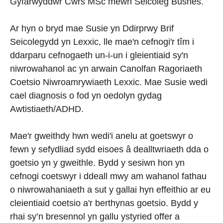
Gyfarwyddwr Cwrs MSc mewn Seicoleg Busnes.
Ar hyn o bryd mae Susie yn Ddirprwy Brif
Seicolegydd yn Lexxic, lle mae'n cefnogi'r tîm i
ddarparu cefnogaeth un-i-un i gleientiaid sy'n
niwrowahanol ac yn arwain Canolfan Ragoriaeth
Coetsio Niwroamrywiaeth Lexxic. Mae Susie wedi
cael diagnosis o fod yn oedolyn gydag
Awtistiaeth/ADHD.
Mae'r gweithdy hwn wedi'i anelu at goetswyr o
fewn y sefydliad sydd eisoes â dealltwriaeth dda o
goetsio yn y gweithle. Bydd y sesiwn hon yn
cefnogi coetswyr i ddeall mwy am wahanol fathau
o niwrowahaniaeth a sut y gallai hyn effeithio ar eu
cleientiaid coetsio a'r berthynas goetsio. Bydd y
rhai sy’n bresennol yn gallu ystyried offer a