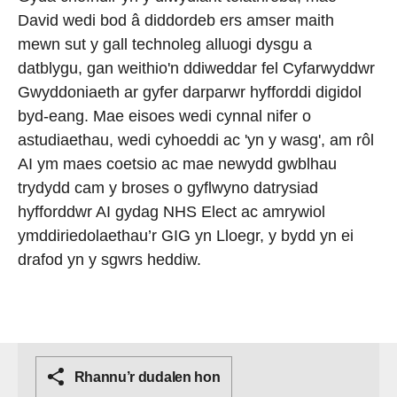
David wedi bod â diddordeb ers amser maith
mewn sut y gall technoleg alluogi dysgu a
datblygu, gan weithio'n ddiweddar fel Cyfarwyddwr
Gwyddoniaeth ar gyfer darparwr hyfforddi digidol
byd-eang. Mae eisoes wedi cynnal nifer o
astudiaethau, wedi cyhoeddi ac 'yn y wasg', am rôl
AI ym maes coetsio ac mae newydd gwblhau
trydydd cam y broses o gyflwyno datrysiad
hyfforddwr AI gydag NHS Elect ac amrywiol
ymddiriedolaethau’r GIG yn Lloegr, y bydd yn ei
drafod yn y sgwrs heddiw.
Rhannu’r dudalen hon