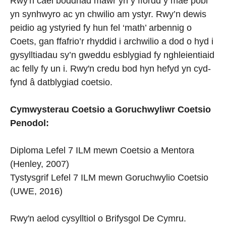
Rwy'n cael boddhad mawr yn y ffordd y mae pobl
yn synhwyro ac yn chwilio am ystyr. Rwy’n dewis
peidio ag ystyried fy hun fel ‘math’ arbennig o
Coets, gan ffafrio’r rhyddid i archwilio a dod o hyd i
gysylltiadau sy’n gweddu esblygiad fy nghleientiaid
ac felly fy un i. Rwy'n credu bod hyn hefyd yn cyd-
fynd â datblygiad coetsio.
Cymwysterau Coetsio a Goruchwyliwr Coetsio
Penodol:
Diploma Lefel 7 ILM mewn Coetsio a Mentora
(Henley, 2007)
Tystysgrif Lefel 7 ILM mewn Goruchwylio Coetsio
(UWE, 2016)
Rwy'n aelod cysylltiol o Brifysgol De Cymru.