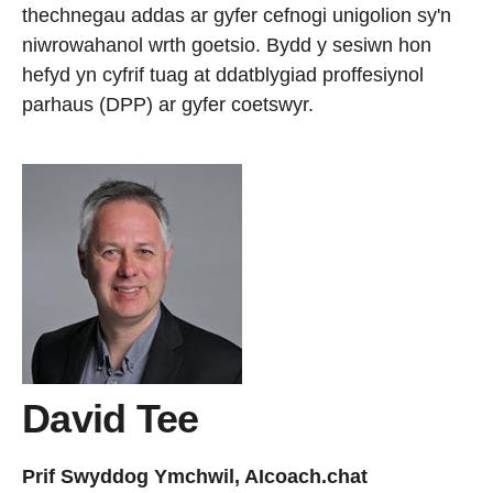
thechnegau addas ar gyfer cefnogi unigolion sy'n
niwrowahanol wrth goetsio. Bydd y sesiwn hon
hefyd yn cyfrif tuag at ddatblygiad proffesiynol
parhaus (DPP) ar gyfer coetswyr.
David Tee
Prif Swyddog Ymchwil, AIcoach.chat