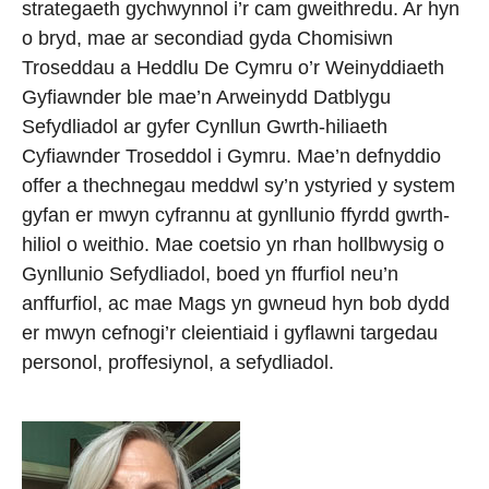
strategaeth gychwynnol i’r cam gweithredu. Ar hyn
o bryd, mae ar secondiad gyda Chomisiwn
Troseddau a Heddlu De Cymru o’r Weinyddiaeth
Gyfiawnder ble mae’n Arweinydd Datblygu
Sefydliadol ar gyfer Cynllun Gwrth-hiliaeth
Cyfiawnder Troseddol i Gymru. Mae’n defnyddio
offer a thechnegau meddwl sy’n ystyried y system
gyfan er mwyn cyfrannu at gynllunio ffyrdd gwrth-
hiliol o weithio. Mae coetsio yn rhan hollbwysig o
Gynllunio Sefydliadol, boed yn ffurfiol neu’n
anffurfiol, ac mae Mags yn gwneud hyn bob dydd
er mwyn cefnogi’r cleientiaid i gyflawni targedau
personol, proffesiynol, a sefydliadol.