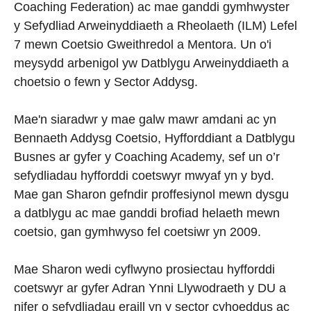
Coaching Federation) ac mae ganddi gymhwyster
y Sefydliad Arweinyddiaeth a Rheolaeth (ILM) Lefel
7 mewn Coetsio Gweithredol a Mentora. Un o'i
meysydd arbenigol yw Datblygu Arweinyddiaeth a
choetsio o fewn y Sector Addysg.
Mae'n siaradwr y mae galw mawr amdani ac yn
Bennaeth Addysg Coetsio, Hyfforddiant a Datblygu
Busnes ar gyfer y Coaching Academy, sef un o’r
sefydliadau hyfforddi coetswyr mwyaf yn y byd.
Mae gan Sharon gefndir proffesiynol mewn dysgu
a datblygu ac mae ganddi brofiad helaeth mewn
coetsio, gan gymhwyso fel coetsiwr yn 2009.
Mae Sharon wedi cyflwyno prosiectau hyfforddi
coetswyr ar gyfer Adran Ynni Llywodraeth y DU a
nifer o sefydliadau eraill yn y sector cyhoeddus ac