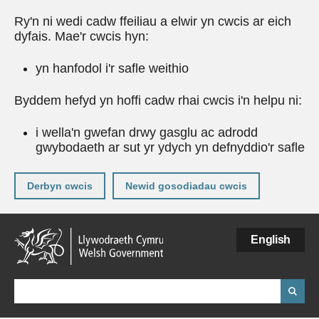
Ry'n ni wedi cadw ffeiliau a elwir yn cwcis ar eich
dyfais. Mae'r cwcis hyn:
yn hanfodol i'r safle weithio
Byddem hefyd yn hoffi cadw rhai cwcis i'n helpu ni:
i wella'n gwefan drwy gasglu ac adrodd
gwybodaeth ar sut yr ydych yn defnyddio'r safle
Derbyn cwcis
Newid gosodiadau cwcis
Neidio
English
i'r
prif
gynnwy