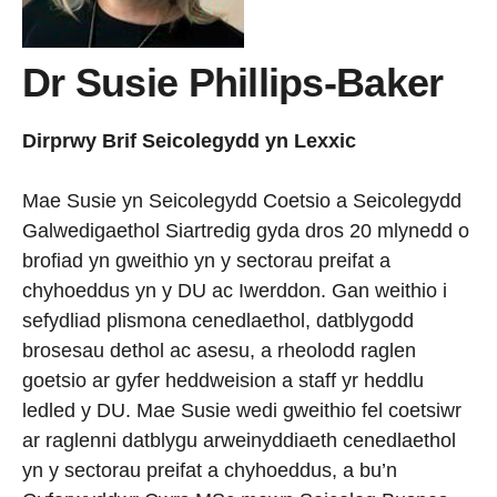
Dr Susie Phillips-Baker
Dirprwy Brif Seicolegydd yn Lexxic
Mae Susie yn Seicolegydd Coetsio a Seicolegydd
Galwedigaethol Siartredig gyda dros 20 mlynedd o
brofiad yn gweithio yn y sectorau preifat a
chyhoeddus yn y DU ac Iwerddon. Gan weithio i
sefydliad plismona cenedlaethol, datblygodd
brosesau dethol ac asesu, a rheolodd raglen
goetsio ar gyfer heddweision a staff yr heddlu
ledled y DU. Mae Susie wedi gweithio fel coetsiwr
ar raglenni datblygu arweinyddiaeth cenedlaethol
yn y sectorau preifat a chyhoeddus, a bu’n