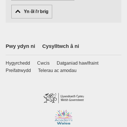
Yn ôl i'r brig
Pwy ydyn ni
Cysylltwch â ni
Hygyrchedd
Cwcis
Datganiad hawlfraint
Preifatrwydd
Telerau ac amodau